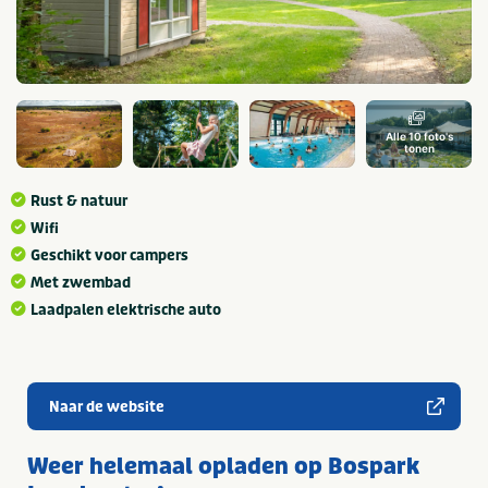
Alle 10 foto's
tonen
Rust & natuur
Wifi
Geschikt voor campers
Met zwembad
Laadpalen elektrische auto
Naar de website
Weer helemaal opladen op Bospark