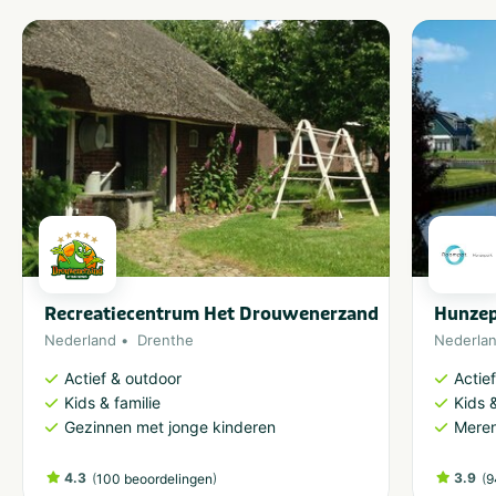
Recreatiecentrum Het Drouwenerzand
Hunze
Nederland
Drenthe
Nederla
Actief & outdoor
Actie
Kids & familie
Kids &
Gezinnen met jonge kinderen
Meren
4.3
(
)
3.9
(
100 beoordelingen
9