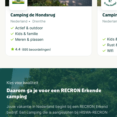
Camping de Hondsrug
Campin
Nederland
Drenthe
Nederla
Actief & outdoor
Kids & familie
Kids &
Meren & plassen
Rust 
4.4
(
)
695 beoordelingen
Wifi
Kies voor kwaliteit
Daarom ga je voor een RECRON Erkende
camping
Jouw vakantie in Nederland begint bij een RECRON Erkend
bedrijf. Een camping die is aangesloten bij HISWA-RECRON