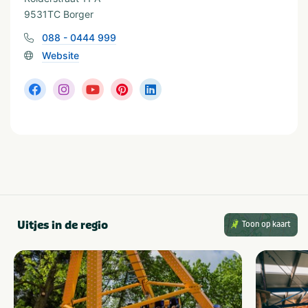
9531TC Borger
088 - 0444 999
Soort huuraccommodatie
Website
Chalet
Caravan
Tent
Populaire filters
Wifi
Met zwembad
Geschikt voor campers
Laadpalen elektrische
auto
Uitjes in de regio
Toon op kaart