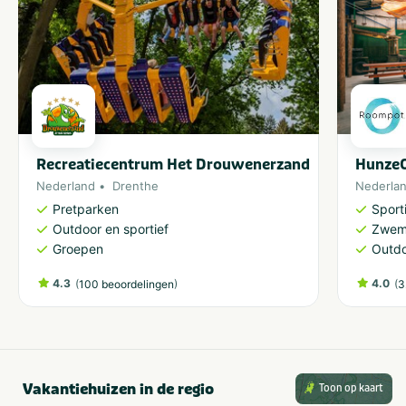
Recreatiecentrum Het Drouwenerzand
HunzeO
Nederland
Drenthe
Nederla
Pretparken
Sporti
Outdoor en sportief
Zwem
Groepen
Outdo
4.3
(
)
4.0
(
100 beoordelingen
3
Vakantiehuizen in de regio
Toon op kaart