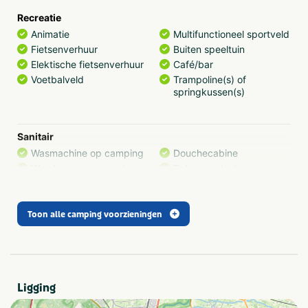
Recreatie
Animatie
Multifunctioneel sportveld
Fietsenverhuur
Buiten speeltuin
Elektische fietsenverhuur
Café/bar
Voetbalveld
Trampoline(s) of
springkussen(s)
Sanitair
Wasmachine op camping
Douchecabine
Wasdroger op camping
Babywasplaats
Eten en drinken
Toon alle camping voorzieningen
Snackbar en/of
Restaurant (< 100m)
afhaalmaaltijden (< 100m)
Winkel (< 100m)
Ligging
Sport en spel
Tafeltennistafel
Beachvolleybal