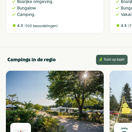
Bosrijke omgeving
Bosri
Bungalow
Bung
Camping
Vakan
4.3
(
)
4.5
(
100 beoordelingen
7
Campings in de regio
Toon op kaart