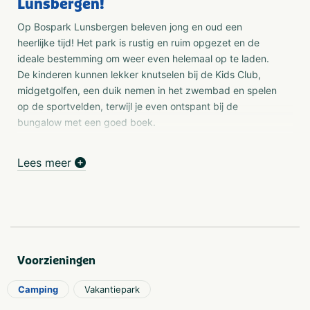
Lunsbergen!
Op Bospark Lunsbergen beleven jong en oud een
heerlijke tijd! Het park is rustig en ruim opgezet en de
ideale bestemming om weer even helemaal op te laden.
De kinderen kunnen lekker knutselen bij de Kids Club,
midgetgolfen, een duik nemen in het zwembad en spelen
op de sportvelden, terwijl je even ontspant bij de
bungalow met een goed boek.
Het Boomkroonpad, de Drentse Hondsrug plus
Lees meer
Hunebedcentrum
De prachtige omgeving is de moeite van het ontdekken
meer dan waard. Wandel bijvoorbeeld over het
Boomkroonpad – een bijzondere route door de toppen
van de bomen, die prachtig uitzicht biedt over de
omgeving. Of huur een mountainbike en rijd een
Voorzieningen
avontuurlijke route door het gebied De Drentse
Hondsrug. Cultuurliefhebbers kunnen in de buurt ook
Camping
Vakantiepark
leuke uitstapjes maken naar onder andere het
Hunebedcentrum en het Drents Museum in Assen.