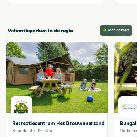
Vakantieparken in de regio
Toon op kaart
Recreatiecentrum Het Drouwenerzand
Bungal
Nederland
Drenthe
Nederla