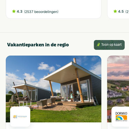
4.3
(
)
4.5
(
2537 beoordelingen
2
Vakantieparken in de regio
Toon op kaart