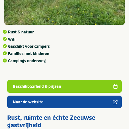
Rust & natuur
Wifi
Geschikt voor campers
Families met kinderen
Campings onderweg
Beschikbaarheid & prijzen
Naar de website
Rust, ruimte en échte Zeeuwse
gastvrijheid