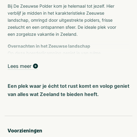
Bij De Zeeuwse Polder kom je helemaal tot jezelf. Hier
verblijf je midden in het karakteristieke Zeeuwse
landschap, omringd door uitgestrekte polders, frisse
zeelucht en een ontspannen sfeer. De ideale plek voor
een zorgeloze vakantie in Zeeland.
Overnachten in het Zeeuwse landschap
Op deze boerderijcamping geniet je van ruime
kampeerplaatsen waar je volop privacy en rust ervaart.
Lees meer
De groene omgeving en open vergezichten geven je dat
typische vakantiegevoel waar Zeeland om bekend staat.
Voor wie nét iets meer comfort zoekt, zijn er ook fijne
Een plek waar je écht tot rust komt en volop geniet
accommodaties beschikbaar, zodat je zonder zorgen
van alles wat Zeeland te bieden heeft.
kunt genieten van je verblijf.
Voor wie is deze camping ideaal?
Rustzoekers die willen ontsnappen aan de drukte
Gezinnen die op zoek zijn naar een kindvriendelijke
Voorzieningen
camping