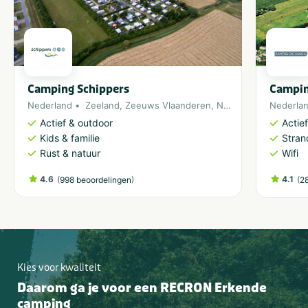
Camping Schippers
Campin
Nederland
Zeeland
,
Zeeuws Vlaanderen
,
Noordzee
Nederla
Actief & outdoor
Actie
Kids & familie
Stran
Rust & natuur
Wifi
4.6
(
)
4.1
(
998 beoordelingen
2
Kies voor kwaliteit
Daarom ga je voor een RECRON Erkende
camping