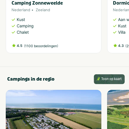
Camping Zonneweelde
Dormio
Nederland
Zeeland
Nederla
Kust
Aan w
Camping
Kust
Chalet
Villa
4.5
(
)
4.3
(
1100 beoordelingen
2
Campings in de regio
Toon op kaart