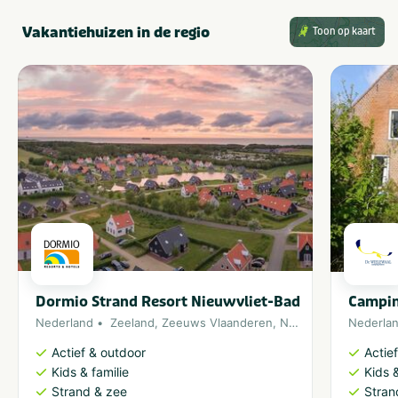
Vakantiehuizen in de regio
Toon op kaart
Dormio Strand Resort Nieuwvliet-Bad
Campin
Nederland
Zeeland
,
Zeeuws Vlaanderen
,
Noordzee
Nederla
Actief & outdoor
Actie
Kids & familie
Kids &
Strand & zee
Stran