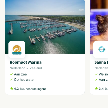
Roompot Marina
Sauna 
Nederland
Zeeland
Nederla
Aan zee
Welln
Op het water
Aan 
4.2
(
)
3.4
(
44 beoordelingen
4