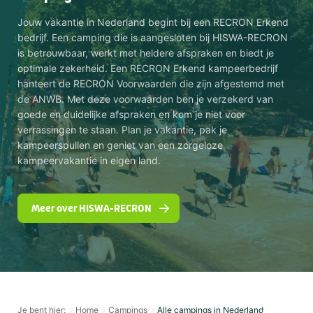
Jouw vakantie in Nederland begint bij een RECRON Erkend
bedrijf. Een camping die is aangesloten bij HISWA-RECRON
is betrouwbaar, werkt met heldere afspraken en biedt je
optimale zekerheid. Een RECRON Erkend kampeerbedrijf
hanteert de RECRON Voorwaarden die zijn afgestemd met
de ANWB. Met deze voorwaarden ben je verzekerd van
goede en duidelijke afspraken en kom je niet voor
verrassingen te staan. Plan je vakantie, pak je
kampeerspullen en geniet van een zorgeloze
kampeervakantie in eigen land.
Meer over HISWA-RECRON
Je bent hier:
Home
Campings
Alle campings in Nederland