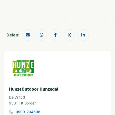
Indoor
kinderfeestjes, schoolreisjes, personeelsuitstapjes,
familiedagen, bedrijfstrainingen, etc.
VeBON gecertificeerd
Nee
Delen:
Provincie(s) en streek
Drenthe
HunzeOutdoor Hunzedal
De Drift 3
9531 TK Borger
0599-234698