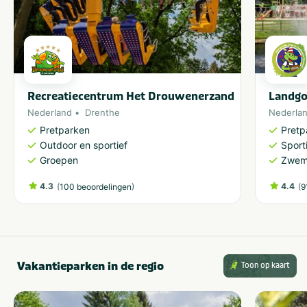
Recreatiecentrum Het Drouwenerzand
Landgo
Nederland
Drenthe
Nederla
Pretparken
Pretp
Outdoor en sportief
Sporti
Groepen
Zwem
4.3
(
)
4.4
(
100 beoordelingen
9
Vakantieparken in de regio
Toon op kaart