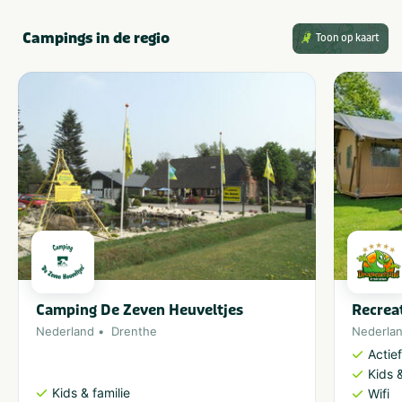
Campings in de regio
Toon op kaart
Camping De Zeven Heuveltjes
Recrea
Nederland
Drenthe
Nederla
Actie
Kids &
Kids & familie
Wifi