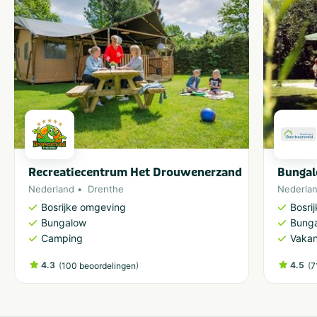
Recreatiecentrum Het Drouwenerzand
Bungal
Nederland
Drenthe
Nederla
Bosrijke omgeving
Bosri
Bungalow
Bung
Camping
Vakan
4.3
(
)
4.5
(
100 beoordelingen
7