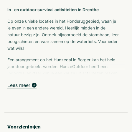
In- en outdoor survival activiteiten in Drenthe
Op onze unieke locaties in het Hondsruggebied, waan je
je even in een andere wereld. Heerlijk midden in de
natuur bezig zijn. Ontdek bijvoorbeeld de stormbaan, leer
boogschieten en vaar samen op de waterfiets. Voor ieder
wat wils!
Een arangement op het Hunzedal in Borger kan het hele
jaar door geboekt worden. HunzeOutdoor heeft een
Indoorhal en daar kun je een keuze uit activiteiten maken,
o.a. een spannend ondergronds labyrint, klimmen,
Lees meer
boogschieten, bowlen, touwparcours en nog veel meer!
De avonturiers die echt een Outdoor arrangement willen,
kiezen voor onze andere prachtige locatie Vakantiepark
Hunzepark in Gasselternijveen. HunzeOutdoor biedt hier
uitdagende activiteiten, waaruit je kunt kiezen zoals:
kanovaren, vlotten bouwen en varen, boogschieten,
Voorzieningen