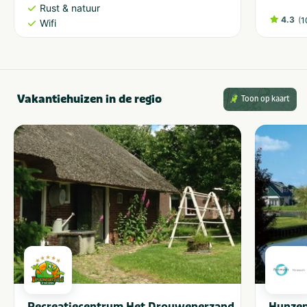
Rust & natuur
4.3
(
1
Wifi
Vakantiehuizen in de regio
Toon op kaart
Recreatiecentrum Het Drouwenerzand
Hunze