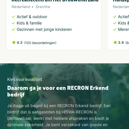
Nederland
Drenthe
Nederla
Actief & outdoor
Actie
Kids & familie
Kids &
Gezinnen met jonge kinderen
Meren
4.3
(
)
3.9
(
100 beoordelingen
9
Kies voor kwaliteit
Daarom ga je voor een RECRON Erkend
bedrijf
Je dagje uit begint bij een RECRON Erkend bedrijf. Een
bedrijf dat is aangesloten bij HISWA-RECRON is
betrouwbaar, werkt met heldere afspraken en biedt je
optimale zekerheid. Je bent verzekerd van goede en