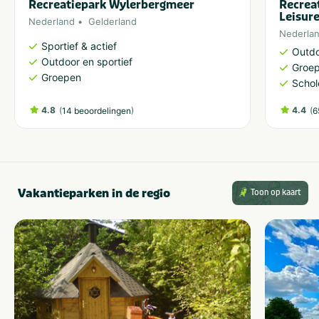
Recreatiepark Wylerbergmeer
Recrea
Leisur
Nederland
Gelderland
Nederla
Sportief & actief
Outdo
Outdoor en sportief
Groe
Groepen
Schol
4.8
(
)
4.4
(
14 beoordelingen
6
Vakantieparken in de regio
Toon op kaart