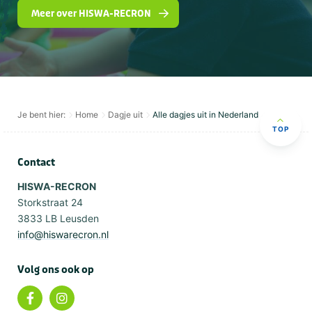
Meer over HISWA-RECRON
Je bent hier:
Home
Dagje uit
Alle dagjes uit in Nederland
TOP
Contact
HISWA-RECRON
Storkstraat 24
3833 LB Leusden
info@hiswarecron.nl
Volg ons ook op