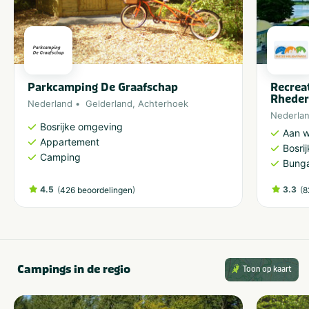
Parkcamping De Graafschap
Recrea
Rheder
Nederland
Gelderland
,
Achterhoek
Nederla
Bosrijke omgeving
Aan w
Appartement
Bosri
Camping
Bung
4.5
(
)
3.3
(
426 beoordelingen
8
Campings in de regio
Toon op kaart