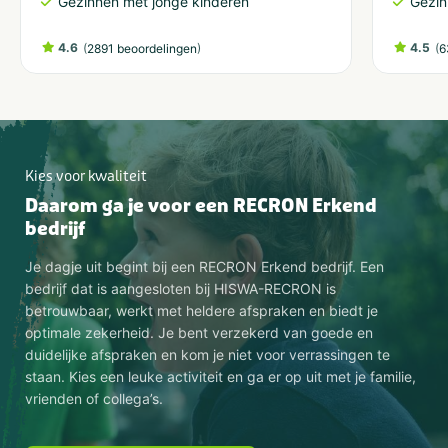
Gezinnen met jonge kinderen
Gezin
4.6
(
)
4.5
(
2891 beoordelingen
6
Kies voor kwaliteit
Daarom ga je voor een RECRON Erkend
bedrijf
Je dagje uit begint bij een RECRON Erkend bedrijf. Een
bedrijf dat is aangesloten bij HISWA-RECRON is
betrouwbaar, werkt met heldere afspraken en biedt je
optimale zekerheid. Je bent verzekerd van goede en
duidelijke afspraken en kom je niet voor verrassingen te
staan. Kies een leuke activiteit en ga er op uit met je familie,
vrienden of collega’s.