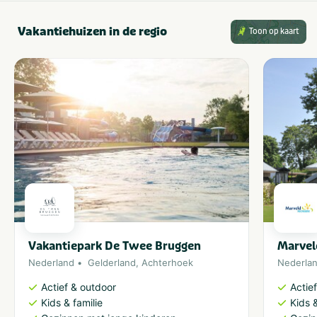
Vakantiehuizen in de regio
Toon op kaart
Vakantiepark De Twee Bruggen
Marvel
Nederland
Gelderland
,
Achterhoek
Nederla
Actief & outdoor
Actie
Kids & familie
Kids &