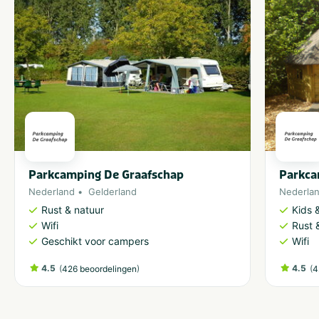
Parkcamping De Graafschap
Parkca
Nederland
Gelderland
Nederla
Rust & natuur
Kids &
Wifi
Rust 
Geschikt voor campers
Wifi
4.5
(
)
4.5
(
426 beoordelingen
4