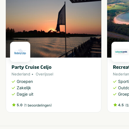
Party Cruise Celjo
Recrea
Nederland
Overijssel
Nederla
Groepen
Sporti
Zakelijk
Outdo
Dagje uit
Groe
5.0
(
)
4.5
(
1 beoordelingen
5