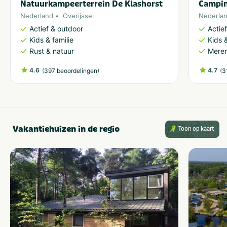
Natuurkampeerterrein De Klashorst
Campin
Nederland
Overijssel
Nederla
Actief & outdoor
Actie
Kids & familie
Kids &
Rust & natuur
Meren
4.6
(
)
4.7
(
397 beoordelingen
3
Vakantiehuizen in de regio
Toon op kaart