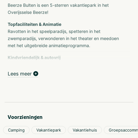
Beerze Bulten is een 5-sterren vakantiepark in het
Overijsselse Beerze!
Topfaciliteiten & Animatie
Ravotten in het speelparadijs, spetteren in het
zwemparadijs, verwonderen in het theater en meedoen
met het uitgebreide animatieprogramma.
Kindvriendelijk & autovrij
Ons natuurlijk aangelegde vakantiepark is autovrij en
mede daardoor een groot paradijs voor kinderen. Beerze
Lees meer
Bulten blijft je bij.
Natuurlijk & bosrijk gelegen
Gelegen middenin de heerlijke natuur van het Vechtdal,
langs rivier de Vecht. We hebben een tal van wandel- en
fietsroutes voor je klaarliggen.
Voorzieningen
Ontdek onze kampeerplaatsen
Camping
Vakantiepark
Vakantiehuis
Groepsaccomm
Kamperen bij Beerze Bulten blijft je bij! Een heerlijke