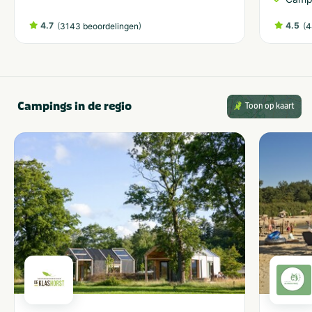
4.7
(
)
4.5
(
3143 beoordelingen
4
Campings in de regio
Toon op kaart