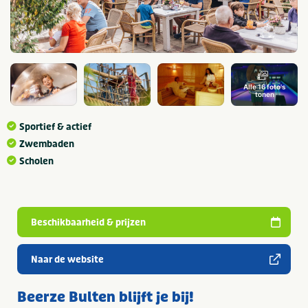
Alle 16 foto's
tonen
Sportief & actief
Zwembaden
Scholen
Beschikbaarheid & prijzen
Naar de website
Beerze Bulten blijft je bij!