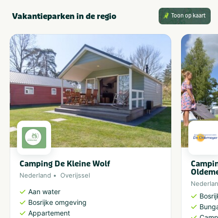
Vakantieparken in de regio
Toon op kaart
Camping De Kleine Wolf
Campin
Oldem
Nederland
Overijssel
Nederla
Aan water
Bosri
Bosrijke omgeving
Bung
Appartement
Camp