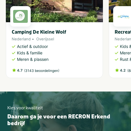
Camping De Kleine Wolf
Recrea
Nederland
Overijssel
Nederla
Actief & outdoor
Kids &
Kids & familie
Meren
Meren & plassen
Rust 
4.7
(
)
4.2
(
3143 beoordelingen
8
Kies voor kwaliteit
Daarom ga je voor een RECRON Erkend
bedrijf