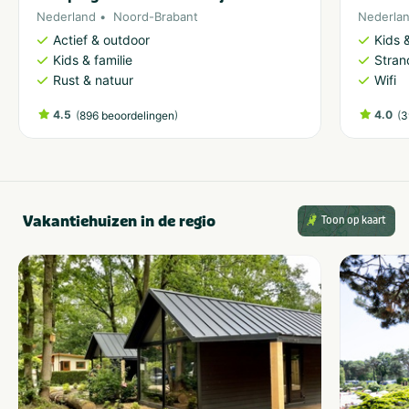
Nederland
Noord-Brabant
Nederla
Actief & outdoor
Kids &
Kids & familie
Stran
Rust & natuur
Wifi
4.5
(
)
4.0
(
896 beoordelingen
3
Vakantiehuizen in de regio
Toon op kaart