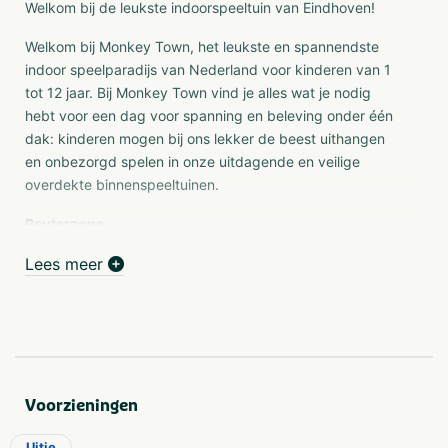
Welkom bij de leukste indoorspeeltuin van Eindhoven!
Welkom bij Monkey Town, het leukste en spannendste
indoor speelparadijs van Nederland voor kinderen van 1
tot 12 jaar. Bij Monkey Town vind je alles wat je nodig
hebt voor een dag voor spanning en beleving onder één
dak: kinderen mogen bij ons lekker de beest uithangen
en onbezorgd spelen in onze uitdagende en veilige
overdekte binnenspeeltuinen.
Peuterzone
Binnen Monkey Town Eindhoven vinden wij het belangrijk
Lees meer
dat ieder kindje met plezier en op een veilige manier bij
ons kan spelen. Daarom hebben wij ook gedacht aan
onze allerkleinste bezoekers: de dreumes en de peuter.
Voor deze kleine ontdekkers en klimaapjes hebben wij
een speciale peuterzone. Dit speelgedeelte is ontwikkeld
voor de allerkeinsten en sluit dan ook goed aan bij de
Voorzieningen
ontwikkeling van deze leeftijd. De peuterzone is alleen
toegankelijk voor kinderen van 0 t/m. 4 jaar. Op deze
Uitje