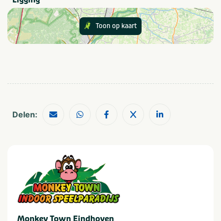
Categorie
Toon op kaart
Sportief & actief
Aantal personen
1-4
50-100
5-9
2-10 kinderen
10-24
Meer dan 10 kinderen
25-49
Delen:
Provincie(s) en streek
Noord-Brabant
Monkey Town Eindhoven