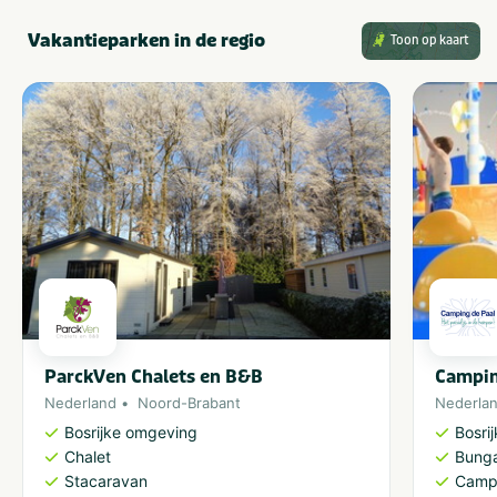
Vakantieparken in de regio
Toon op kaart
ParckVen Chalets en B&B
Campin
Nederland
Noord-Brabant
Nederla
Bosrijke omgeving
Bosri
Chalet
Bung
Stacaravan
Camp