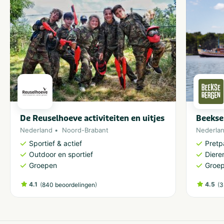
De Reuselhoeve activiteiten en uitjes
Beekse
Nederland
Noord-Brabant
Nederla
Sportief & actief
Pretp
Outdoor en sportief
Diere
Groepen
Groe
4.1
(
)
4.5
(
840 beoordelingen
3