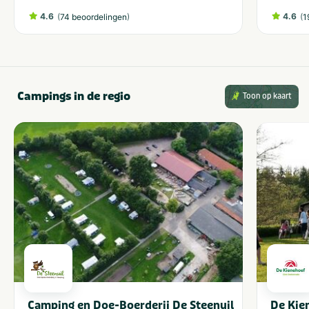
4.6
(
)
4.6
(
74 beoordelingen
1
Campings in de regio
Toon op kaart
Camping en Doe-Boerderij De Steenuil
De Kie