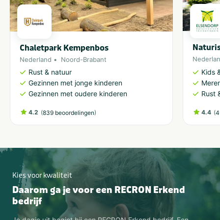
Naturi
Chaletpark Kempenbos
Nederla
Nederland
Noord-Brabant
Kids &
Rust & natuur
Meren
Gezinnen met jonge kinderen
Rust 
Gezinnen met oudere kinderen
4.2
(
)
4.4
(
839 beoordelingen
4
Kies voor kwaliteit
Daarom ga je voor een RECRON Erkend
bedrijf
Je dagje uit begint bij een RECRON Erkend bedrijf. Een