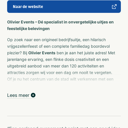
Naar de website
Olivier Events – Dé specialist in onvergetelijke uitjes en
feestelijke belevingen
Op zoek naar een origineel bedrijfsuitje, een hilarisch
vrijgezellenfeest of een complete familiedag boordevol
plezier? Bij
Olivier Events
ben je aan het juiste adres! Met
jarenlange ervaring, een flinke dosis creativiteit en een
uitgebreid aanbod van meer dan 120 activiteiten en
attracties zorgen wij voor een dag om nooit te vergeten.
Of je nu het centrum van de stad wilt verkennen met een
interactieve citygame, jezelf wilt onderdompelen in een
themafeest of liever de lol opzoekt met een opblaasbare
Lees meer
rodeostier – wij regelen het van A tot Z. Alles voor een
geslaagd dagje uit, op maat en altijd met een glimlach.
Bedrijfsprofiel – Olivier Events
Bedrijfsnaam:
Olivier Events