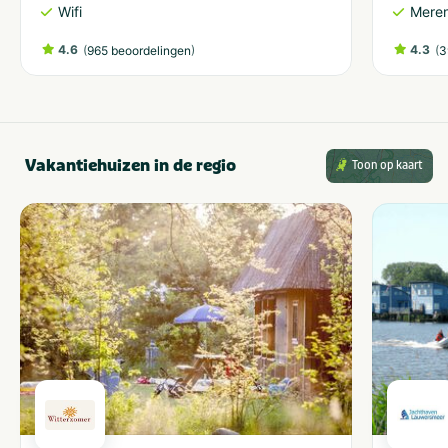
Wifi
Meren
4.6
(
)
4.3
(
965 beoordelingen
3
Vakantiehuizen in de regio
Toon op kaart