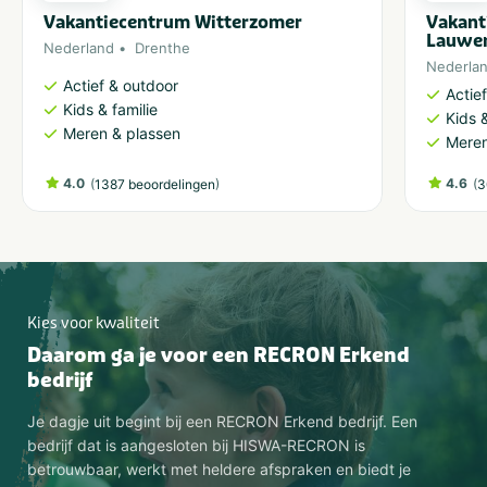
Vakantiecentrum Witterzomer
Vakant
Lauwe
Nederland
Drenthe
Nederla
Actief & outdoor
Actie
Kids & familie
Kids &
Meren & plassen
Meren
4.0
(
)
4.6
(
1387 beoordelingen
3
Kies voor kwaliteit
Daarom ga je voor een RECRON Erkend
bedrijf
Je dagje uit begint bij een RECRON Erkend bedrijf. Een
bedrijf dat is aangesloten bij HISWA-RECRON is
betrouwbaar, werkt met heldere afspraken en biedt je