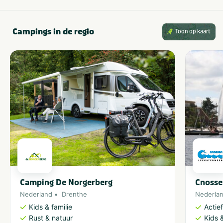
Scholen
Themafeest
Zakelijk
Campings in de regio
Toon op kaart
Gezelschap
Bedrijfsfeest
Vrijgezellenfeest
Bedrijfsuitje
Vrijgezellenfeest mannen
Familiedag
Vrijgezellenfeest vrouwen
Personeelsuitje
Klassenuitje
Teamuitstapje
Camping De Norgerberg
Cnosse
Nederland
Drenthe
Nederla
Kids & familie
Actie
Rust & natuur
Kids &