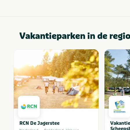
Vakantieparken in de regi
RCN De Jagerstee
Vakantie
Scheeps