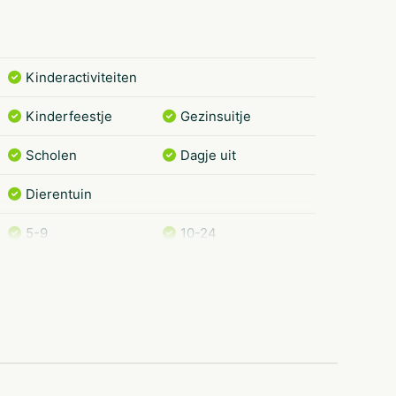
nackwagen.
w kinderfeestje en/of schoolreisje!
Kinderactiviteiten
Kinderfeestje
Gezinsuitje
Scholen
Dagje uit
Dierentuin
5-9
10-24