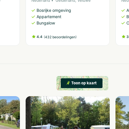
e
Nederland
Gelderland
,
Veluwe
Ned
Bosrijke omgeving
A
Appartement
B
Bungalow
C
4.4
(
)
3
432 beoordelingen
Toon op kaart