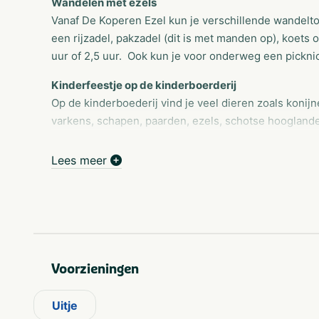
Wandelen met ezels
Vanaf De Koperen Ezel kun je verschillende wandelt
een rijzadel, pakzadel (dit is met manden op), koets o
uur of 2,5 uur. Ook kun je voor onderweg een pickni
Kinderfeestje op de kinderboerderij
Op de kinderboederij vind je veel dieren zoals konijn
varkens, schapen, paarden, ezels, schotse hooglander
alpaca's. Ook lopen er exotische dieren rond lopen z
stekelvarkens, mara's, chinchilla's, prariehondjes. En
Lees meer
Speel- en doeparadijs
Bij de Koperen Ezel kun je ook jouw kinderfeestje o
kinderboederij kun je ook spelen op speeltoestellen
skelterbaan, schommels, een zandspeeltuin, verschil
binnen speeltuin.
Voorzieningen
Eten en drinken bij De Vrolijke Boer en Boerin
Zijn de kinderen uitgespeeld, dan kun je een lekkere
Uitje