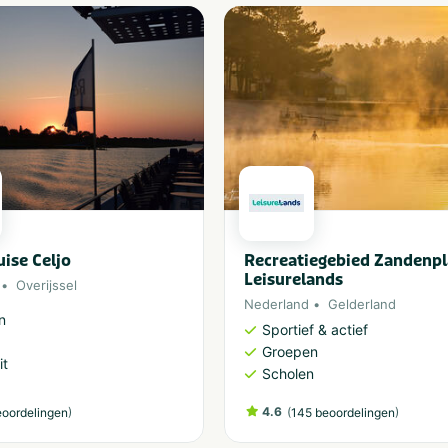
uise Celjo
Recreatiegebied Zandenpl
Leisurelands
Overijssel
Nederland
Gelderland
n
Sportief & actief
Groepen
it
Scholen
)
4.6
(
)
eoordelingen
145 beoordelingen