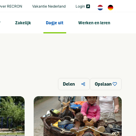
Over RECRON
Vakantie Nederland
Login
f
Zakelijk
Dagje uit
Werken en leren
Delen
Opslaan