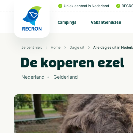
Uniek aanbod in Nederland
RECRO
Campings
Vakantiehuizen
Je bent hier:
Home
Dagje uit
Alle dagjes uit in Neder
De koperen ezel
Nederland
Gelderland