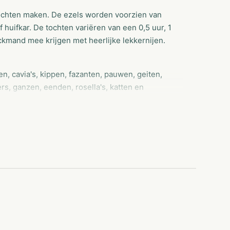
ochten maken. De ezels worden voorzien van
f huifkar. De tochten variëren van een 0,5 uur, 1
ckmand mee krijgen met heerlijke lekkernijen.
en, cavia's, kippen, fazanten, pauwen, geiten,
s, ganzen, eenden, rosella's, katten en
oals; een dromedaris, sika herten, emoe's,
 je kunt ze ook nog 'ns aaien.
rganiseren. Naast een bezoek aan de
, springkussens, een kabelbaan, een
lende carrousels, kiddy rides en nog een
 ambachtelijke pannekoek eten bij De Vrolijke