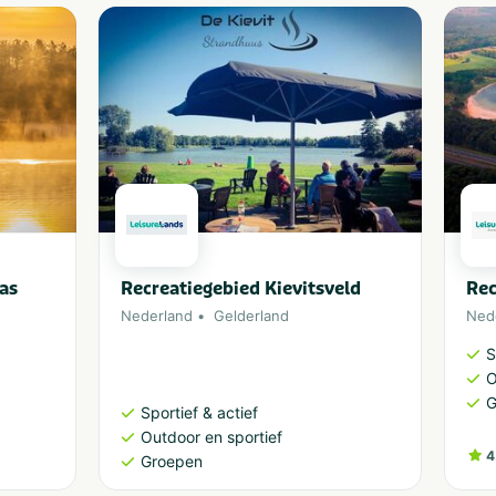
as
Recreatiegebied Kievitsveld
Rec
Nederland
Gelderland
Ned
S
O
G
Sportief & actief
Outdoor en sportief
4
Groepen