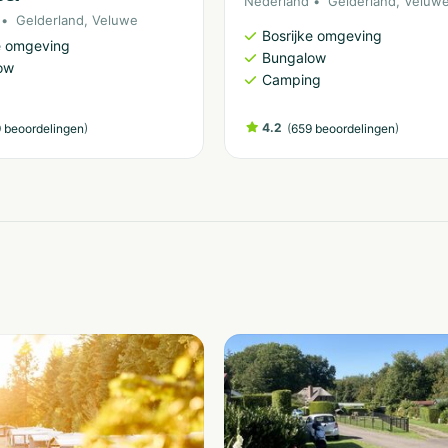
Nederland
Gelderland
,
Veluw
Gelderland
,
Veluwe
Bosrijke omgeving
e omgeving
Bungalow
ow
Camping
)
4.2
(
)
 beoordelingen
659 beoordelingen