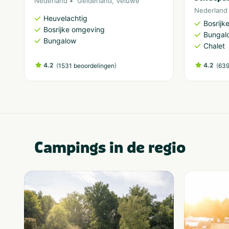
Nederland
Gelderland
,
Veluwe
Nederland
Heuvelachtig
Bosrijk
Bosrijke omgeving
Bungal
Bungalow
Chalet
4.2
(
)
4.2
(
1531 beoordelingen
639
Campings in de regio