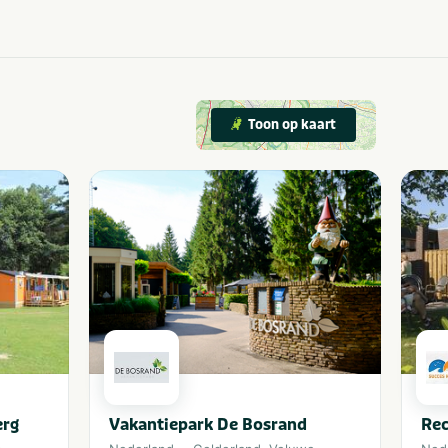
Toon op kaart
erg
Vakantiepark De Bosrand
Rec