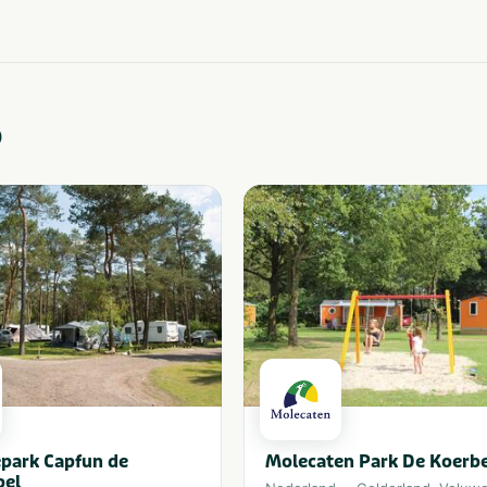
o
park Capfun de
Molecaten Park De Koerb
bel