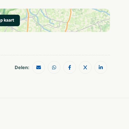
p kaart
Delen: