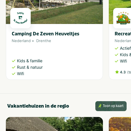
Camping De Zeven Heuveltjes
Recrea
Nederland
Drenthe
Nederla
Actie
Kids &
Kids & familie
Wifi
Rust & natuur
4.3
(
1
Wifi
Vakantiehuizen in de regio
Toon op kaart