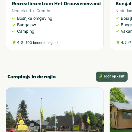
Recreatiecentrum Het Drouwenerzand
Bungal
Nederland
Drenthe
Nederla
Bosrijke omgeving
Bosri
Bungalow
Bung
Camping
Vakan
4.3
(
)
4.5
(
100 beoordelingen
7
Campings in de regio
Toon op kaart