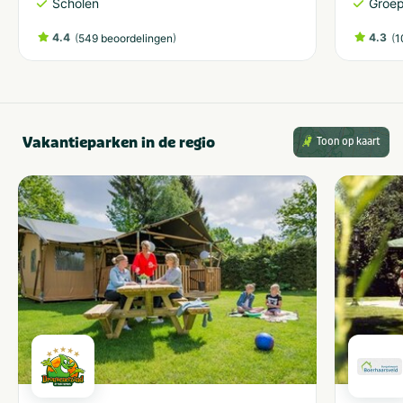
Scholen
Groe
4.4
(
)
4.3
(
549 beoordelingen
1
Vakantieparken in de regio
Toon op kaart