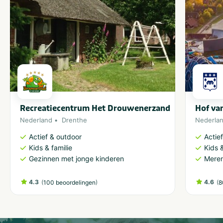
Recreatiecentrum Het Drouwenerzand
Hof va
Nederland
Drenthe
Nederla
Actief & outdoor
Actie
Kids & familie
Kids &
Gezinnen met jonge kinderen
Meren
4.3
(
)
4.6
(
100 beoordelingen
8