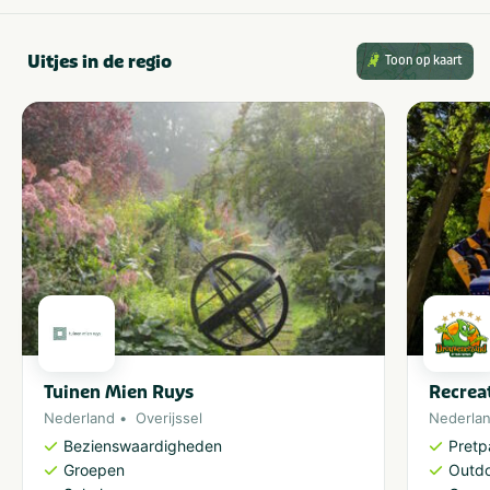
Uitjes in de regio
Toon op kaart
Tuinen Mien Ruys
Recrea
Nederland
Overijssel
Nederla
Bezienswaardigheden
Pretp
Groepen
Outdo