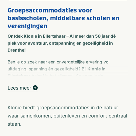
Groepsaccommodaties voor
basisscholen, middelbare scholen en
verenigingen
Ontdek Klonie in Ellertshaar – Al meer dan 50 jaar dé
plek voor avontuur, ontspanning en gezelligheid in
Drenthe!
Ben je op zoek naar een onvergetelijke ervaring vol
uitdaging, spanning én gezelligheid? Bij
Klonie in
Ellertshaar
beleef je het allemaal! Gelegen in de
prachtige, natuurlijke omgeving van Drenthe, bieden wij
Lees meer
een breed scala aan
outdoor- en indoor
activiteiten
voor jong en oud.
Klonie biedt groepsaccommodaties in de natuur
Of je nu een actief
teamuitje
, avontuurlijk
schoolkamp
of
waar samenkomen, buitenleven en comfort centraal
een gezellige
familiedag
organiseert, bij Klonie zit je
goed. Na een dag vol plezier kun je heerlijk uitrusten in
staan.
een van onze comfortabele
groepsaccommodaties
. Of