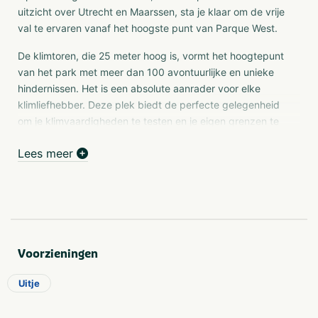
uitzicht over Utrecht en Maarssen, sta je klaar om de vrije
val te ervaren vanaf het hoogste punt van Parque West.
De klimtoren, die 25 meter hoog is, vormt het hoogtepunt
van het park met meer dan 100 avontuurlijke en unieke
hindernissen. Het is een absolute aanrader voor elke
klimliefhebber. Deze plek biedt de perfecte gelegenheid
om je klimvaardigheden te testen en je eigen grenzen te
verleggen. Voor de durfals is er de mogelijkheid om de
Lees meer
vrije val te maken, en daarnaast zijn er 13 opwindende
ziplines voor een ultieme adrenalinekick. Met zowel een
mini-parcours als een grote klimtoren is er plezier voor
zowel jong als oud!
Op 22 meter hoogte, met een adembenemend uitzicht
over Utrecht en de omgeving, sta je klaar om het
Voorzieningen
avontuur van Parque West aan te gaan. Als klimliefhebber
laat jij je niet tegenhouden door hindernissen; je springt in
Uitje
het diepe met de vrije val en scheert met hoge snelheid
door de lucht via de opwindende zipline. Of je nu de