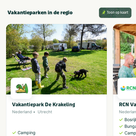
Vakantieparken in de regio
Toon op kaart
Vakantiepark De Krakeling
RCN Va
Nederland
Utrecht
Nederla
Bosri
Bung
Camping
Camp