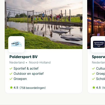
Poldersport BV
Spoor
Nederland
Noord-Holland
Nederla
Sportief & actief
Cultu
Outdoor en sportief
Groe
Groepen
Schol
4.5
(
)
4.5
(
758 beoordelingen
1