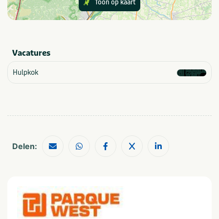
Toon op kaart
Provincie(s) en streek
Utrecht
Vacatures
Aantal personen
Hulpkok
1-4
10-24
5-9
25-49
Categorie
Sportief & actief
Delen:
Thema
Outdoor en sportief
Zakelijk
Groepen
Dagje uit
Scholen