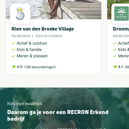
Rien van den Broeke Village
Droomp
Nederland
Noord-Holland
Nederla
Actief & outdoor
Actie
Kids & familie
Kids &
Meren & plassen
Meren
4.0
(
)
4.1
(
186 beoordelingen
9
Kies voor kwaliteit
Daarom ga je voor een RECRON Erkend
bedrijf