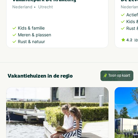
Nederland
Utrecht
Nederla
Actie
Kids &
Kids & familie
Rust 
Meren & plassen
4.2
(
6
Rust & natuur
Vakantiehuizen in de regio
Toon op kaart