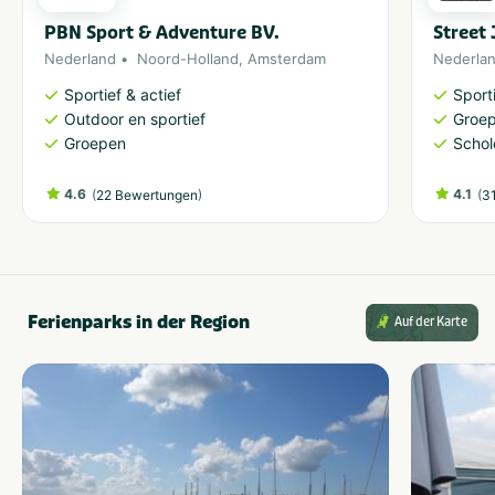
PBN Sport & Adventure BV.
Street
Nederland
Noord-Holland
,
Amsterdam
Nederla
Sportief & actief
Sporti
Outdoor en sportief
Groe
Groepen
Schol
4.6
(
)
4.1
(
22 Bewertungen
3
Ferienparks in der Region
Auf der Karte