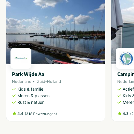
Park Wijde Aa
Campin
Nederland
Zuid-Holland
Nederla
Kids & familie
Actie
Meren & plassen
Kids &
Rust & natuur
Meren
4.4
(
)
4.3
(
318 Bewertungen
2