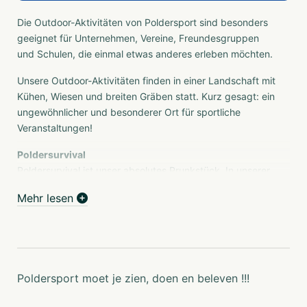
Die Outdoor-Aktivitäten von Poldersport sind besonders
geeignet für Unternehmen, Vereine, Freundesgruppen
und Schulen, die einmal etwas anderes erleben möchten.
Unsere Outdoor-Aktivitäten finden in einer Landschaft mit
Kühen, Wiesen und breiten Gräben statt. Kurz gesagt: ein
ungewöhnlicher und besonderer Ort für sportliche
Veranstaltungen!
Poldersurvival
Poldersurvival ist unser absolutes Prunkstück. In unserer
Geschichte, seit 1994, ist diese Poldersurvival-Tour zu
Mehr lesen
einem Begriff geworden. Viele sind Ihnen bereits
vorausgegangen. Die wunderschöne und anspruchsvolle
Survival-Tour durch unser herrliches Gelände in De
Kwakel, strategisch zwischen Utrecht und Amsterdam
gelegen, wo die Bauernlandschaft noch so aussieht wie
Poldersport moet je zien, doen en beleven !!!
auf alten Gemälden. Unsere einzigartige Survival-Tour hat
sich in den vielen Jahren, in denen wir sie organisieren, zu