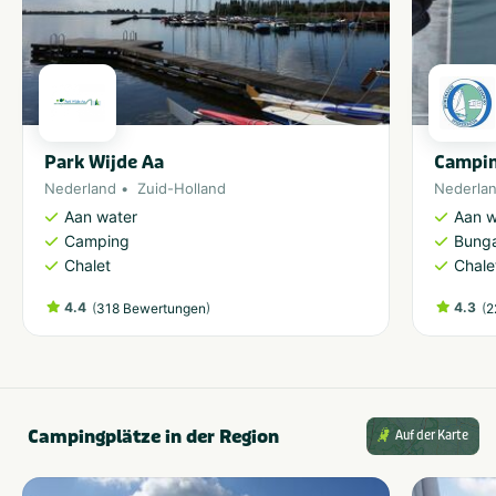
Park Wijde Aa
Campin
Nederland
Zuid-Holland
Nederla
Aan water
Aan w
Camping
Bung
Chalet
Chale
4.4
(
)
4.3
(
318 Bewertungen
2
Campingplätze in der Region
Auf der Karte