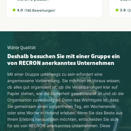
4.0
(
)
3.9
(
186 Bewertungen
2
Wähle Qualität
Deshalb besuchen Sie mit einer Gruppe ein
von RECRON anerkanntes Unternehmen
Mit einer Gruppe unterwegs zu sein erfordert eine
angemessene Vorbereitung. Sie möchten im Voraus wissen,
ob alles gut organisiert ist, ob die Vereinbarungen klar auf
Papier stehen, wie die Sicherheit gewährleistet ist und ob die
Organisation zuverlässig ist. Denn das Wichtigste ist, dass
Sie gemeinsam einen sorgenfreien Tag, ein Wochenende
oder eine Woche in Holland erleben. Wenn Sie das Beste aus
Ihrem Erlebnis herausholen möchten, entscheiden Sie sich
für ein von RECRON anerkanntes Unternehmen. Diese