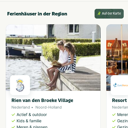
Ferienhäuser in der Region
Auf der Karte
Rien van den Broeke Village
Resort
Nederland
Noord-Holland
Nederla
Actief & outdoor
Meren
Kids & familie
Gezin
Meren & plassen
Gezin