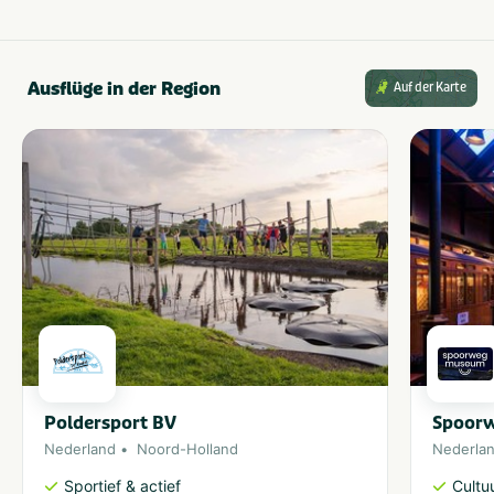
Ausflüge in der Region
Auf der Karte
Poldersport BV
Spoor
Nederland
Noord-Holland
Nederla
Sportief & actief
Cultu