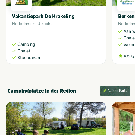
Vakantiepark De Krakeling
Berken
Nederland
Utrecht
Nederla
Aan w
Chale
Camping
Vakan
Chalet
4.5
(
2
Stacaravan
Campingplätze in der Region
Auf der Karte