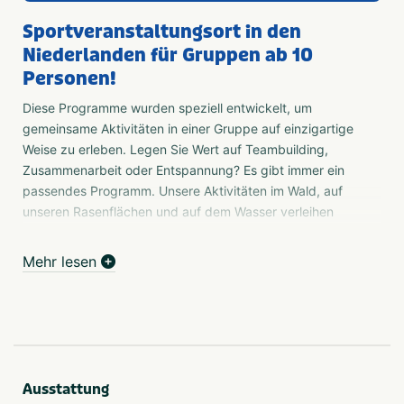
Sportveranstaltungsort in den
Niederlanden für Gruppen ab 10
Personen!
Diese Programme wurden speziell entwickelt, um
gemeinsame Aktivitäten in einer Gruppe auf einzigartige
Weise zu erleben. Legen Sie Wert auf Teambuilding,
Zusammenarbeit oder Entspannung? Es gibt immer ein
passendes Programm. Unsere Aktivitäten im Wald, auf
unseren Rasenflächen und auf dem Wasser verleihen
Ihrem Event eine zusätzliche Dimension. Sie stärken Ihre
Botschaft und bieten Ihren Gästen ein unvergessliches
Mehr lesen
Erlebnis! Unser TÜV VeBON-Sicherheitszertifikat
garantiert eine professionelle und zuverlässige
Organisation, die Ihre Sicherheit an oberster Stelle hat.
Meetings und Schulungen, äußerst angenehm,
komfortabel und sicher
Ausstattung
Sind Sie auf der Suche nach einem geräumigen,