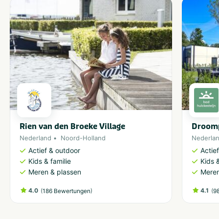
Rien van den Broeke Village
Droomp
Nederland
Noord-Holland
Nederla
Actief & outdoor
Actie
Kids & familie
Kids &
Meren & plassen
Meren
4.0
(
)
4.1
(
186 Bewertungen
9