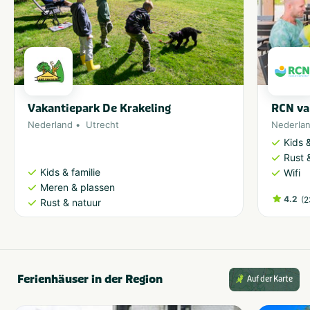
Vakantiepark De Krakeling
RCN va
Nederland
Utrecht
Nederla
Kids &
Rust 
Kids & familie
Wifi
Meren & plassen
4.2
(
2
Rust & natuur
Ferienhäuser in der Region
Auf der Karte