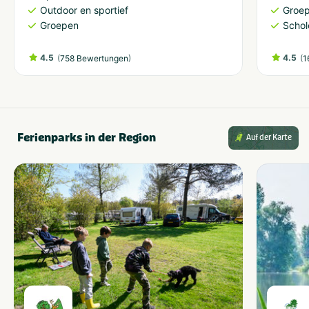
Outdoor en sportief
Groe
Groepen
Schol
4.5
(
)
4.5
(
758 Bewertungen
1
Ferienparks in der Region
Auf der Karte