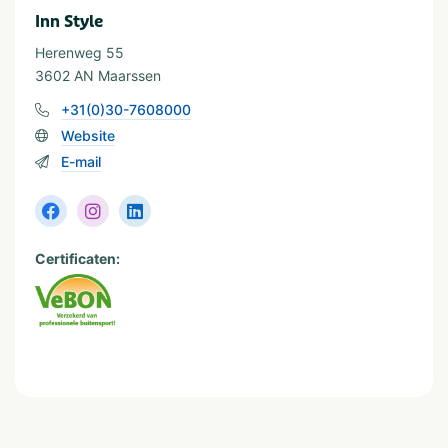
sodass wir in Absprache für jede Zielgruppe einen
Inn Style
Anzahl der Personen
passenden Workshop zusammenstellen können.
10-24
Meer dan 100
Herenweg 55
25-49
Meer dan 10 kinderen
3602 AN Maarssen
50-100
+31(0)30-7608000
Website
Provinz und Region
E-mail
Utrecht
Certificaten: