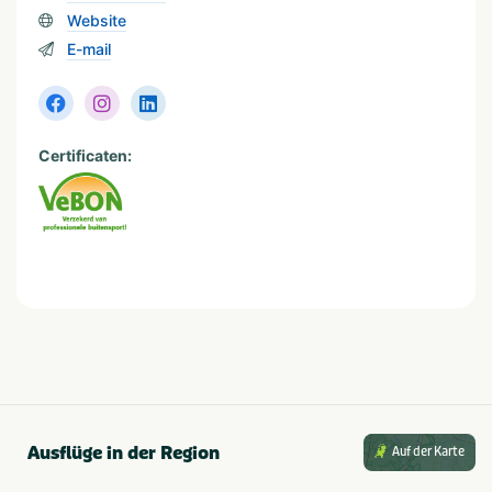
Website
Kategorie
E-mail
Sportief & actief
VeBON zertifiziert
Ja
Certificaten:
Aktivitäten
Overig
Kinderactiviteiten
Balsporten
Typ
Outdoor
Gesellschaft
Ausflüge in der Region
Auf der Karte
Familiedag
Vrijgezellenfeest
Kinderfeestje
Vrijgezellenfeest mannen