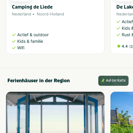
Camping de Liede
De Lak
VeBON zertifiziert
Nederland
Noord-Holland
Nederla
Ja
Actie
Kids &
Actief & outdoor
Rust 
Aktivitäten
Kids & familie
Overig
Kinderactiviteiten
4.4
(
2
Wifi
Games
Outdoor-lasergame
Typ
Outdoor
Ferienhäuser in der Region
Auf der Karte
Gesellschaft
Bedrijfsuitje
Vrijgezellenfeest mannen
Familiedag
Vrijgezellenfeest vrouwen
Kinderfeestje
Gezinsuitje
Personeelsuitje
Klassenuitje
Teamuitstapje