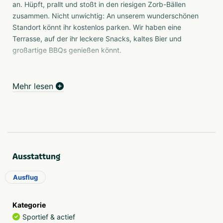
an. Hüpft, prallt und stoßt in den riesigen Zorb-Bällen
zusammen. Nicht unwichtig: An unserem wunderschönen
Standort könnt ihr kostenlos parken. Wir haben eine
Terrasse, auf der ihr leckere Snacks, kaltes Bier und
großartige BBQs genießen könnt.
Ihr könnt Bubble-Fußball mit 8 bis zu 5000 Personen
gleichzeitig spielen. Wir verfügen über 3 große
Mehr lesen
aufblasbare Spielfelder mit Banden und Toren.
Alle unsere Aktivitäten können einzeln oder in einem
Arrangement gebucht werden. Unsere Arrangements
bestehen aus mindestens 1 Aktivität, optionalen Snacks,
Getränken und einem unserer großartigen BBQs. Sehen
Ausstattung
Sie unten die verschiedenen Optionen.
Bubble-Fußball Amsterdam wird von UP Events
Ausflug
betrieben. Schauen Sie auf unserer
Website
nach den
besten Aktivitäten, Workshops und Teambuilding-
Kategorie
Aktivitäten.
Sportief & actief