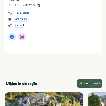
6301 CJ Valkenburg
043 6090609
Website
E-mail
Uitjes in de regio
Toon op kaart