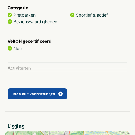
Bounce Adventure in de grotten, Kabelbaan, Rodelbaan,
Categorie
18 holes Adventure Golf, Curling in de grotten.
Pretparken
Sportief & actief
Bezienswaardigheden
Horeca
Er is een kiosk die gelegen is bij het bergstation. Bij de
kiosk kun je even rustig gaan zitten om een drankje
VeBON gecertificeerd
drinken of een ijsje te eten aan de picknicktafels met
Nee
prachtig uitzicht! Bij helder weer kunt u zelfs tot voorbij
de grens van België en Duitsland kijken.In de
Wilhelminagroeve bevindt zich ons grotchalet, even
Activiteiten
bijkomen van een sessie lasergamen of onze Bounce
Golf
GPS tochten
Adventure
Overig
Outdoor-lasergame
City
Trampoline springen
Toon alle voorzieningen
Type
Outdoor
Indoor
Ligging
Gezelschap