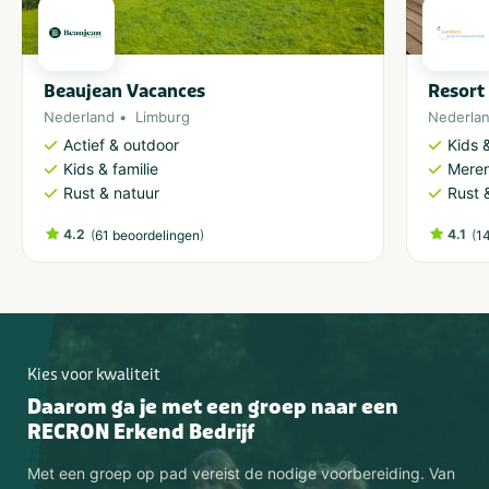
Beaujean Vacances
Resort
Nederland
Limburg
Nederla
Actief & outdoor
Kids &
Kids & familie
Meren
Rust & natuur
Rust 
4.2
(
)
4.1
(
61 beoordelingen
1
Kies voor kwaliteit
Daarom ga je met een groep naar een
RECRON Erkend Bedrijf
Met een groep op pad vereist de nodige voorbereiding. Van