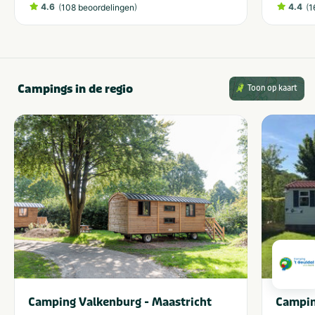
4.6
(
)
4.4
(
108 beoordelingen
1
Campings in de regio
Toon op kaart
Camping Valkenburg - Maastricht
Campin