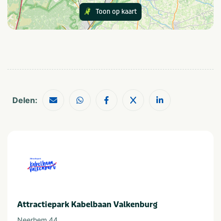
Toon op kaart
Bedrijfsfeest
Personeelsuitje
Bedrijfsuitje
Teamuitstapje
Familiedag
Gezinsuitje
Kinderfeestje
Klassenuitje
Thema
Outdoor en sportief
Zakelijk
Groepen
Dagje uit
Delen:
Scholen
Quiz, puzzel en spel
Provincie(s) en streek
Limburg
Attractiepark Kabelbaan Valkenburg
Neerhem 44