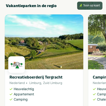
Vakantieparken in de regio
Toon op kaart
Recreatieboerderij Tergracht
Campin
Nederland
Limburg
,
Zuid Limburg
Nederla
Heuvelachtig
Heuve
Appartement
Camp
Camping
Chale