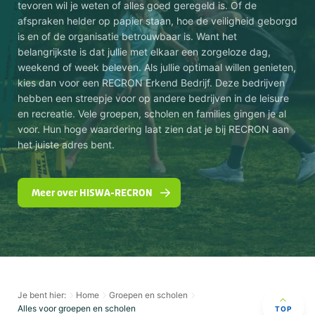
tevoren wil je weten of alles goed geregeld is. Of de
afspraken helder op papier staan, hoe de veiligheid geborgd
is en of de organisatie betrouwbaar is. Want het
belangrijkste is dat jullie met elkaar een zorgeloze dag,
weekend of week beleven. Als jullie optimaal willen genieten,
kies dan voor een RECRON Erkend Bedrijf. Deze bedrijven
hebben een streepje voor op andere bedrijven in de leisure
en recreatie. Vele groepen, scholen en families gingen je al
voor. Hun hoge waardering laat zien dat je bij RECRON aan
het juiste adres bent.
Meer over HISWA-RECRON
Je bent hier:
Home
Groepen en scholen
Alles voor groepen en scholen
TOP