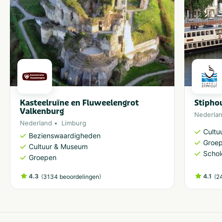
Kasteelruïne en Fluweelengrot
Stipho
Valkenburg
Nederla
Nederland
Limburg
Cultu
Bezienswaardigheden
Groe
Cultuur & Museum
Schol
Groepen
4.3
(
)
4.1
(
3134 beoordelingen
2