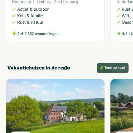
Nederland
Limburg
,
Zuid Limburg
Nederla
Actief & outdoor
Rust 
Kids & familie
Wifi
Rust & natuur
Gesch
4.4
(
)
4.4
(
1652 beoordelingen
1
Vakantiehuizen in de regio
Toon op kaart