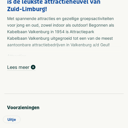
is de leukste attractieheuvel van
Zuid-Limburg!
Met spannende attracties en gezellige groepsactiviteiten
voor jong en oud, zowel indoor als outdoor! Begonnen als
Kabelbaan Valkenburg in 1954 is Attractiepark
Kabelbaan Valkenburg uitgegroeid tot een van de meest
aantoonbare attractiebedrijven in Valkenburg a/d Geul!
Attracties
Zin in een leuk dagje uit? Dan zit je bij Attractiepark
Lees meer
Kabelbaan Valkenburg helemaal goed! Er is hier van alles
te doen zoals adventure mini golf, tokkelen, met de
kabelbaan naar het bergstation waar het uitzicht prachtig
is, lasergamen, tubing of rodelen. Zo zit er voor iedereen
wel een leuke attractie bij.
Groepsactiviteiten
Voorzieningen
Ook met groepen kunt u bij Attractiepark Kabelbaan
Valkenburg terecht! De activiteiten die met eeen groep
Uitje
gedaan kunnen worden zijn: Lasergamen in de grotten ,