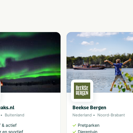
aks.nl
Beekse Bergen
Buitenland
Nederland
Noord-Brabant
 & actief
Pretparken
 en sportief
Dierentuin