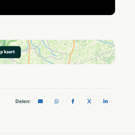
p kaart
Delen: