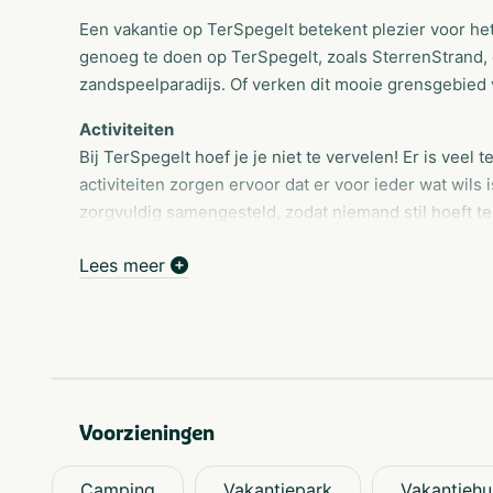
Een vakantie op TerSpegelt betekent plezier voor het
genoeg te doen op TerSpegelt, zoals SterrenStrand,
zandspeelparadijs. Of verken dit mooie grensgebied
Activiteiten
Bij TerSpegelt hoef je je niet te vervelen! Er is veel
activiteiten zorgen ervoor dat er voor ieder wat wils
zorgvuldig samengesteld, zodat niemand stil hoeft te 
recreatieprogramma per dag om te zien waar jij heen
Lees meer
Zwemmen bij TerSpegelt
Alle waterratjes kunnen hun hart ophalen, want aan 
overdekte zand- en speelparadijs SterrenStrand tot
de prachtige zwemplas. Waar ga jij het liefst zwemm
SterrenStrand
Voorzieningen
Binnenbad
Zwemplas buiten
Camping
Vakantiepark
Vakantiehu