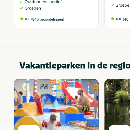
Outdoor en sportief
Groepe
Groepen
4.1
(
)
4.8
(
840 beoordelingen
40 
Vakantieparken in de regi