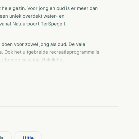
 hele gezin. Voor jong en oud is er meer dan
 een uniek overdekt water- en
 vanaf Natuurpoort TerSpegelt.
 te doen voor zowel jong als oud. De vele
 is. Ook het uitgebreide recreatieprogramma is
zitten op vakantie. Bekijk het
 kan.
water geen gebrek bij TerSpegelt. Van het
 het in 2019 vernieuwde overdekte zwembad tot
en?
is
Uitje