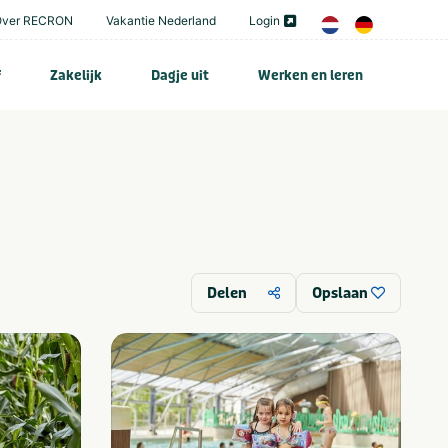
Over RECRON
Vakantie Nederland
Login
f
Zakelijk
Dagje uit
Werken en leren
Delen
Opslaan