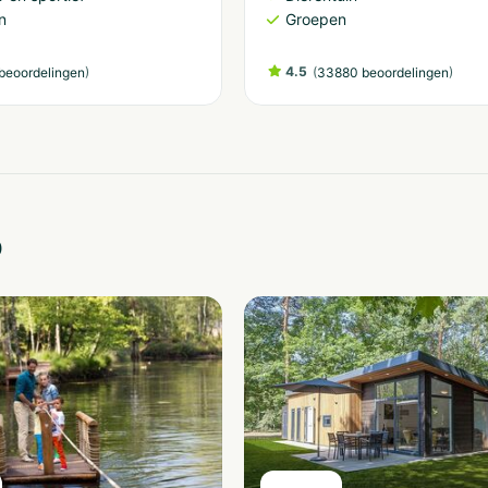
n
Groepen
)
4.5
(
)
beoordelingen
33880 beoordelingen
o