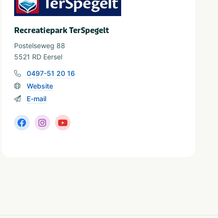
Recreatiepark TerSpegelt
Postelseweg 88
5521 RD Eersel
0497-51 20 16
Website
E-mail