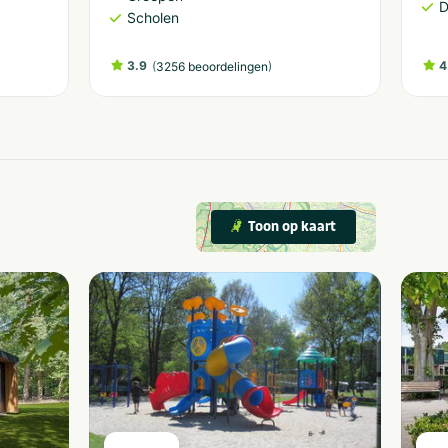
D
Scholen
3.9
(
)
4
3256 beoordelingen
Toon op kaart