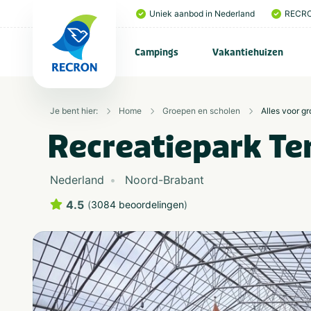
Uniek aanbod in Nederland
RECRO
Campings
Vakantiehuizen
Je bent hier:
Home
Groepen en scholen
Alles voor g
Recreatiepark Te
Nederland
Noord-Brabant
4.5
(
3084 beoordelingen
)