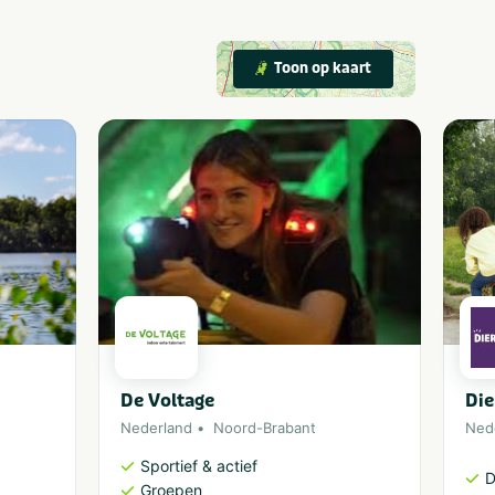
Toon op kaart
De Voltage
Die
Nederland
Noord-Brabant
Ned
Sportief & actief
D
Groepen