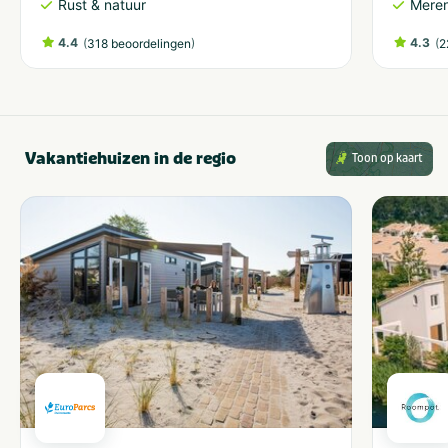
Rust & natuur
Meren
4.4
(
)
4.3
(
318 beoordelingen
2
Vakantiehuizen in de regio
Toon op kaart