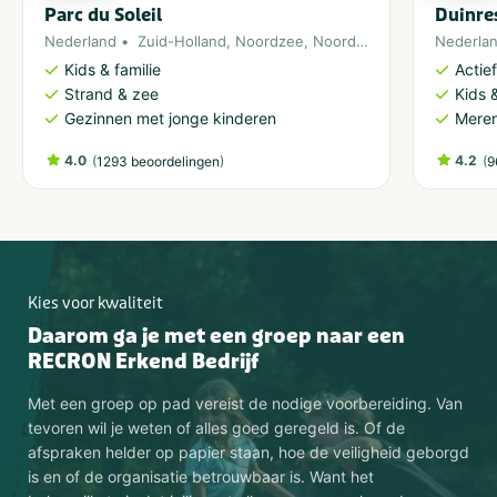
Parc du Soleil
Duinre
Nederland
Zuid-Holland
,
Noordzee
,
Noordwijk
Nederla
Kids & familie
Actie
Strand & zee
Kids &
Gezinnen met jonge kinderen
Meren
4.0
(
)
4.2
(
1293 beoordelingen
9
Kies voor kwaliteit
Daarom ga je met een groep naar een
RECRON Erkend Bedrijf
Met een groep op pad vereist de nodige voorbereiding. Van
tevoren wil je weten of alles goed geregeld is. Of de
afspraken helder op papier staan, hoe de veiligheid geborgd
is en of de organisatie betrouwbaar is. Want het