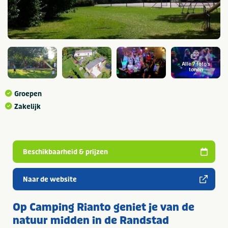
Alle 7 foto's
tonen
Groepen
Zakelijk
Beschikbaarheid & prijzen
Naar de website
Op Camping Rianto geniet je van de
natuur midden in de Randstad