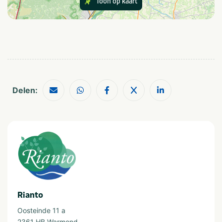
Toon op kaart
Outdoor
Indoor
Provincie(s) en streek
Zuid-Holland
Delen:
Rianto
Oosteinde 11 a
2361 HB Warmond