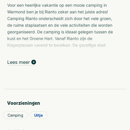
Voor een heerlijke vakantie op een mooie camping in
Warmond ben je bij Rianto zeker aan het juiste adres!
Camping Rianto onderscheidt zich door het vele groen,
de ruime staplaatsen en de vele activiteiten die worden
georganiseerd. De camping is ideaal gelegen tussen de
kust en het Groene Hart. Vanaf Rianto zijn de
Kagerplassen varend te bereiken. De gezellige stad
Leiden ligt op 5 km afstand.Zaalverhuur op maat
Lees meer
Bijeenkomsten
Rianto beschikt over een sfeervolle ruimte met een bar en
terras voor gelegenheden van 30-130 personen. De
ruimte wordt gebruikt voor campingactiviteiten, maar kan
ook afgehuurd worden voor feesten, borrels of zakelijke
bijeenkomsten.
Voorzieningen
Verjaardag, trouwfeest, reünie of jubileum vieren?
Of je nu gaat voor een gezellige borrel of een spetterend
Camping
Uitje
knalfeest.. Eén ding is zeker: het wordt een zorgeloze en
onvergetelijke dag.