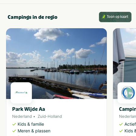
Campings in de regio
Toon op kaart
Park Wijde Aa
Campin
Nederland
Zuid-Holland
Nederla
Kids & familie
Actie
Meren & plassen
Kids &