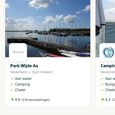
Park Wijde Aa
Campin
Nederland
Zuid-Holland
Nederla
Aan water
Aan w
Camping
Bung
Chalet
Chale
4.4
(
)
4.3
(
318 beoordelingen
2