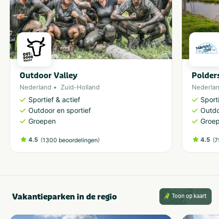
Outdoor Valley
Polder
Nederland
Zuid-Holland
Nederla
Sportief & actief
Sporti
Outdoor en sportief
Outdo
Groepen
Groe
4.5
(
)
4.5
(
1300 beoordelingen
7
Vakantieparken in de regio
Toon op kaart