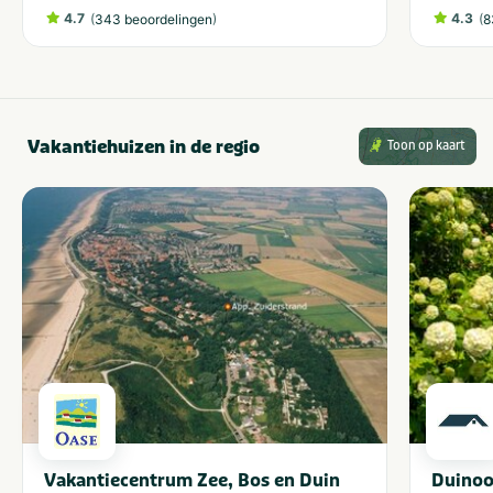
4.7
(
)
4.3
(
343 beoordelingen
8
Vakantiehuizen in de regio
Toon op kaart
Vakantiecentrum Zee, Bos en Duin
Duinoo