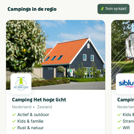
Campings in de regio
Toon op kaart
Camping Het hoge licht
Campin
Nederland
Zeeland
Nederla
Actief & outdoor
Kids &
Kids & familie
Stran
Rust & natuur
Wifi