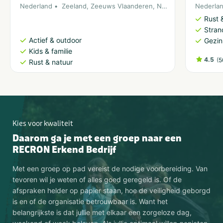
Nederland
Zeeland
,
Zeeuws Vlaanderen
,
Noordzee
Nederla
Rust 
Stran
Actief & outdoor
Gezin
Kids & familie
4.5
(
5
Rust & natuur
Kies voor kwaliteit
Daarom ga je met een groep naar een
RECRON Erkend Bedrijf
Met een groep op pad vereist de nodige voorbereiding. Van
tevoren wil je weten of alles goed geregeld is. Of de
afspraken helder op papier staan, hoe de veiligheid geborgd
is en of de organisatie betrouwbaar is. Want het
belangrijkste is dat jullie met elkaar een zorgeloze dag,