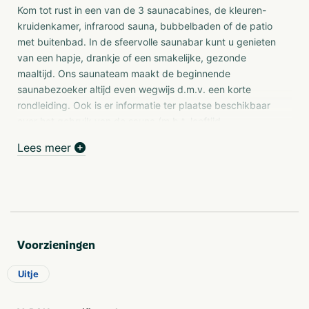
Kom tot rust in een van de 3 saunacabines, de kleuren-
kruidenkamer, infrarood sauna, bubbelbaden of de patio
met buitenbad. In de sfeervolle saunabar kunt u genieten
van een hapje, drankje of een smakelijke, gezonde
maaltijd. Ons saunateam maakt de beginnende
saunabezoeker altijd even wegwijs d.m.v. een korte
rondleiding. Ook is er informatie ter plaatse beschikbaar
over het gebruik van de sauna (m.b.t. leeftijd,
zwangerschap, luchtwegen en bloeddruk).
Lees meer
Behandelingen
Maak je bezoek aan Wellness & Beauty De Parel
compleet en verwen jezelf met een van de vele wellness
behandelingen of massages. Laat je in de watten leggen
door onze specialisten en ga als herboren weer terug
naar huis na een dagje wellness. Met een heerlijke
Voorzieningen
massage of behandeling ervaar je de volledige wellness
Uitje
ervaring.
In ons beautycentrum bieden wij verschillende soorten