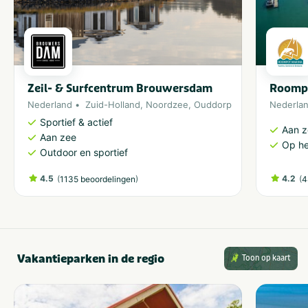
Zeil- & Surfcentrum Brouwersdam
Roomp
Nederland
Zuid-Holland
,
Noordzee
,
Ouddorp
Nederla
Sportief & actief
Aan 
Aan zee
Op he
Outdoor en sportief
4.5
(
)
4.2
(
1135 beoordelingen
4
Vakantieparken in de regio
Toon op kaart