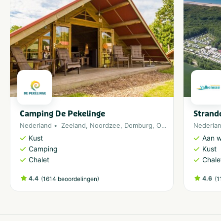
Camping De Pekelinge
Strand
Nederland
Zeeland
,
Noordzee
,
Domburg
,
Oostkapelle
Nederla
Kust
Aan w
Camping
Kust
Chalet
Chale
4.4
(
)
4.6
(
1614 beoordelingen
1