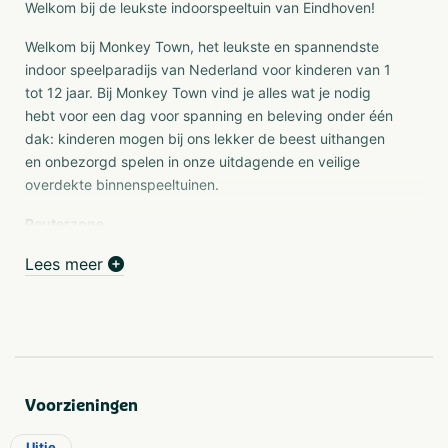
Welkom bij de leukste indoorspeeltuin van Eindhoven!
Welkom bij Monkey Town, het leukste en spannendste
indoor speelparadijs van Nederland voor kinderen van 1
tot 12 jaar. Bij Monkey Town vind je alles wat je nodig
hebt voor een dag voor spanning en beleving onder één
dak: kinderen mogen bij ons lekker de beest uithangen
en onbezorgd spelen in onze uitdagende en veilige
overdekte binnenspeeltuinen.
Peuterzone
Binnen Monkey Town Eindhoven vinden wij het belangrijk
Lees meer
dat ieder kindje met plezier en op een veilige manier bij
ons kan spelen. Daarom hebben wij ook gedacht aan
onze allerkleinste bezoekers: de dreumes en de peuter.
Voor deze kleine ontdekkers en klimaapjes hebben wij
een speciale peuterzone. Dit speelgedeelte is ontwikkeld
voor de allerkeinsten en sluit dan ook goed aan bij de
Voorzieningen
ontwikkeling van deze leeftijd. De peuterzone is alleen
toegankelijk voor kinderen van 0 t/m. 4 jaar. Op deze
Uitje