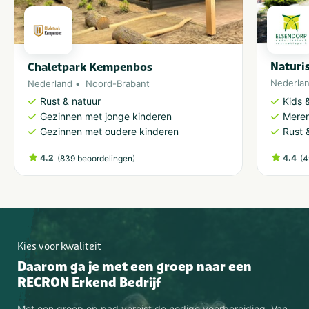
Naturi
Chaletpark Kempenbos
Nederla
Nederland
Noord-Brabant
Kids &
Rust & natuur
Meren
Gezinnen met jonge kinderen
Rust 
Gezinnen met oudere kinderen
4.2
(
)
4.4
(
839 beoordelingen
4
Kies voor kwaliteit
Daarom ga je met een groep naar een
RECRON Erkend Bedrijf
Met een groep op pad vereist de nodige voorbereiding. Van