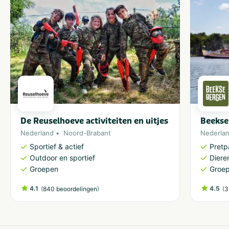
De Reuselhoeve activiteiten en uitjes
Beekse
Nederland
Noord-Brabant
Nederla
Sportief & actief
Pretp
Outdoor en sportief
Diere
Groepen
Groe
4.1
(
)
4.5
(
840 beoordelingen
3