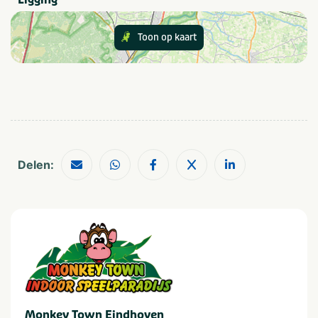
Categorie
Toon op kaart
Sportief & actief
Aantal personen
1-4
50-100
5-9
2-10 kinderen
10-24
Meer dan 10 kinderen
25-49
Delen:
Provincie(s) en streek
Noord-Brabant
Monkey Town Eindhoven