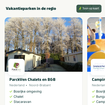
Vakantieparken in de regio
Toon op kaart
ParckVen Chalets en B&B
Campin
Nederland
Noord-Brabant
Nederla
Bosrijke omgeving
Bosri
Chalet
Bung
Stacaravan
Camp