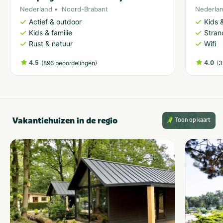
Nederland
Noord-Brabant
Nederla
Actief & outdoor
Kids &
Kids & familie
Stran
Rust & natuur
Wifi
4.5
(
)
4.0
(
896 beoordelingen
3
Vakantiehuizen in de regio
Toon op kaart