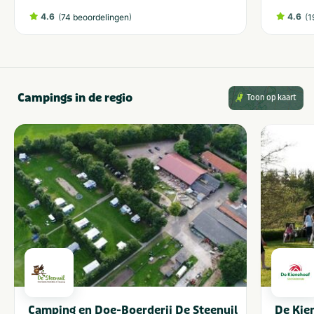
4.6
(
)
4.6
(
74 beoordelingen
1
Campings in de regio
Toon op kaart
Camping en Doe-Boerderij De Steenuil
De Kie