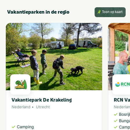
Vakantieparken in de regio
Toon op kaart
Vakantiepark De Krakeling
RCN Va
Nederland
Utrecht
Nederla
Bosri
Bung
Camping
Camp