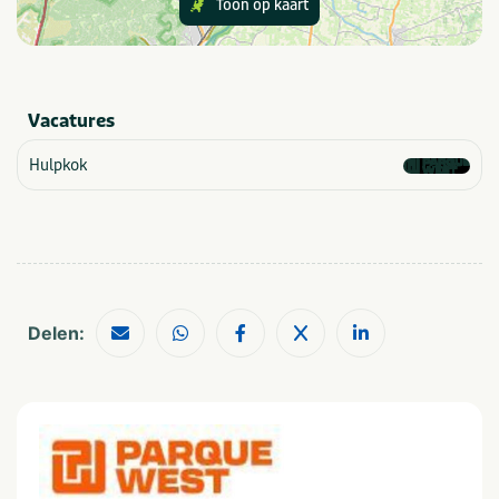
Toon op kaart
Provincie(s) en streek
Utrecht
Vacatures
Aantal personen
Hulpkok
1-4
10-24
5-9
25-49
Categorie
Sportief & actief
Delen:
Thema
Outdoor en sportief
Zakelijk
Groepen
Dagje uit
Scholen