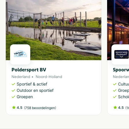
Poldersport BV
Spoor
Nederland
Noord-Holland
Nederla
Sportief & actief
Cultu
Outdoor en sportief
Groe
Groepen
Schol
4.5
(
)
4.5
(
758 beoordelingen
1