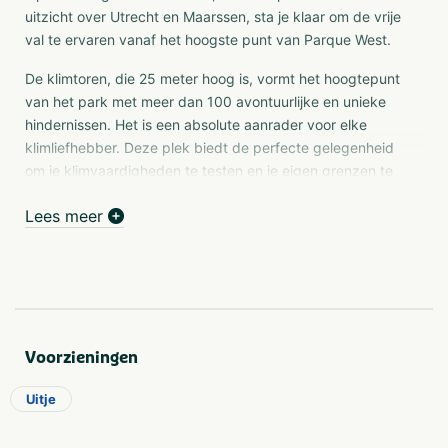
uitzicht over Utrecht en Maarssen, sta je klaar om de vrije
val te ervaren vanaf het hoogste punt van Parque West.
De klimtoren, die 25 meter hoog is, vormt het hoogtepunt
van het park met meer dan 100 avontuurlijke en unieke
hindernissen. Het is een absolute aanrader voor elke
klimliefhebber. Deze plek biedt de perfecte gelegenheid
om je klimvaardigheden te testen en je eigen grenzen te
verleggen. Voor de durfals is er de mogelijkheid om de
Lees meer
vrije val te maken, en daarnaast zijn er 13 opwindende
ziplines voor een ultieme adrenalinekick. Met zowel een
mini-parcours als een grote klimtoren is er plezier voor
zowel jong als oud!
Op 22 meter hoogte, met een adembenemend uitzicht
over Utrecht en de omgeving, sta je klaar om het
Voorzieningen
avontuur van Parque West aan te gaan. Als klimliefhebber
laat jij je niet tegenhouden door hindernissen; je springt in
Uitje
het diepe met de vrije val en scheert met hoge snelheid
door de lucht via de opwindende zipline. Of je nu de