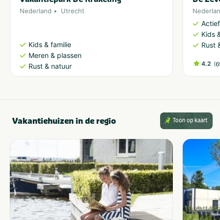
Nederland
Utrecht
Nederla
Actie
Kids &
Kids & familie
Rust 
Meren & plassen
4.2
(
6
Rust & natuur
Vakantiehuizen in de regio
Toon op kaart