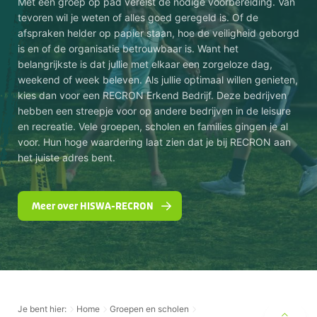
Met een groep op pad vereist de nodige voorbereiding. Van
tevoren wil je weten of alles goed geregeld is. Of de
afspraken helder op papier staan, hoe de veiligheid geborgd
is en of de organisatie betrouwbaar is. Want het
belangrijkste is dat jullie met elkaar een zorgeloze dag,
weekend of week beleven. Als jullie optimaal willen genieten,
kies dan voor een RECRON Erkend Bedrijf. Deze bedrijven
hebben een streepje voor op andere bedrijven in de leisure
en recreatie. Vele groepen, scholen en families gingen je al
voor. Hun hoge waardering laat zien dat je bij RECRON aan
het juiste adres bent.
Meer over HISWA-RECRON
Je bent hier:
Home
Groepen en scholen