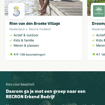
Rien van den Broeke Village
Droomp
Nederland
Noord-Holland
Nederla
Actief & outdoor
Actie
Kids & familie
Kids &
Meren & plassen
Meren
4.0
(
)
4.1
(
186 beoordelingen
9
Kies voor kwaliteit
Daarom ga je met een groep naar een
RECRON Erkend Bedrijf