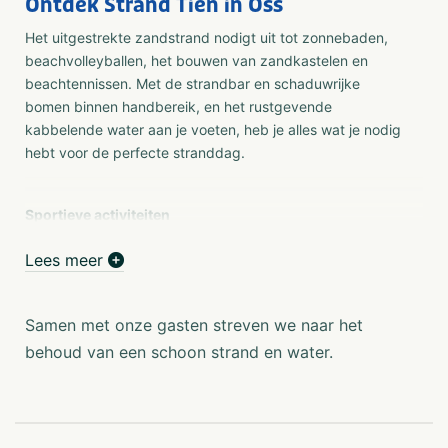
Ontdek Strand Tien in Oss
Het uitgestrekte zandstrand nodigt uit tot zonnebaden,
beachvolleyballen, het bouwen van zandkastelen en
beachtennissen. Met de strandbar en schaduwrijke
bomen binnen handbereik, en het rustgevende
kabbelende water aan je voeten, heb je alles wat je nodig
hebt voor de perfecte stranddag.
Sportieve activiteiten
Na activiteiten zoals suppen, zwemmen of sporten kun je
Lees meer
je dorst lessen of trek stillen met verfrissende drankjes,
ijsjes en snacks bij onze strandbar. Geniet van deze
lekkernijen op het strand, op het gras of in de strandtent
Samen met onze gasten streven we naar het
met prachtig uitzicht over de plas.
behoud van een schoon strand en water.
Suppen is eenvoudig met onze stabiele en brede sup-
boards, ideaal om de plas te verkennen, te zonnen of
rustig yoga-oefeningen te doen. In het schone en