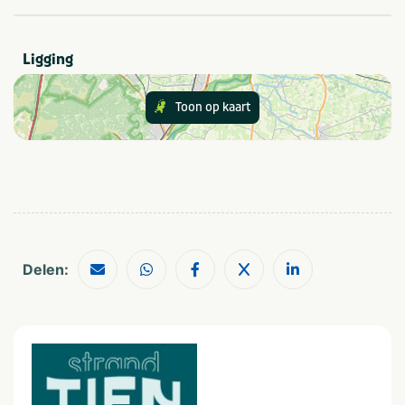
water en een opgeruimd terrein. Grote reinigingen vinden
plaats per seizoen, terwijl dagelijks kleine
Gezelschap
schoonmaakacties bijdragen aan een nette omgeving.
Ligging
Bedrijfsfeest
Vrijgezellenfeest
Bedrijfsuitje
Vrijgezellenfeest mannen
Toon op kaart
Familiedag
Vrijgezellenfeest vrouwen
Kinderfeestje
Gezinsuitje
Personeelsuitje
Klassenuitje
Teamuitstapje
Thema
Outdoor en sportief
Zakelijk
Groepen
Dagje uit
Delen:
Scholen
Op het water
Provincie(s) en streek
Noord-Brabant