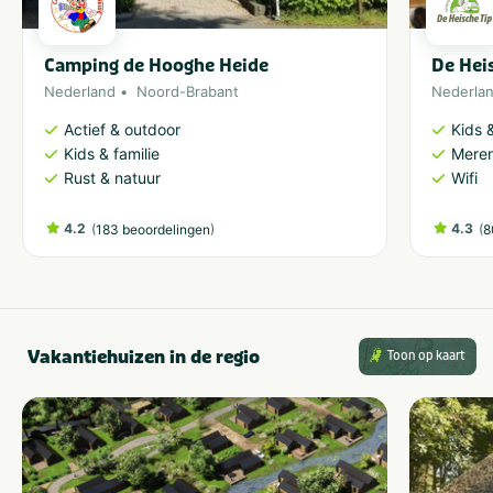
Camping de Hooghe Heide
De Hei
Nederland
Noord-Brabant
Nederla
Actief & outdoor
Kids &
Kids & familie
Meren
Rust & natuur
Wifi
4.2
(
)
4.3
(
183 beoordelingen
8
Vakantiehuizen in de regio
Toon op kaart