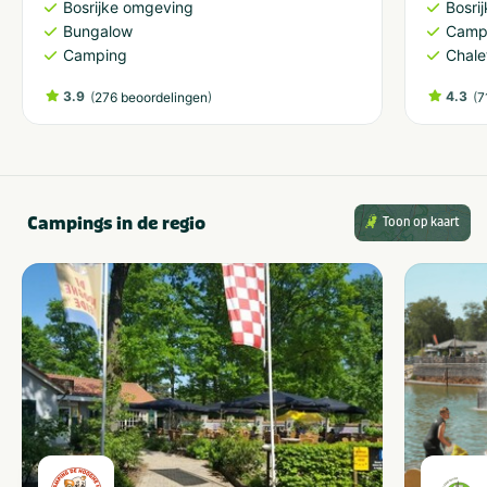
Bosrijke omgeving
Bosri
Bungalow
Camp
Camping
Chale
3.9
(
)
4.3
(
276 beoordelingen
7
Campings in de regio
Toon op kaart