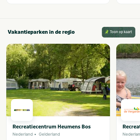
Vakantieparken in de regio
Toon op kaart
Recreatiecentrum Heumens Bos
Recrea
Nederland
Gelderland
Nederla