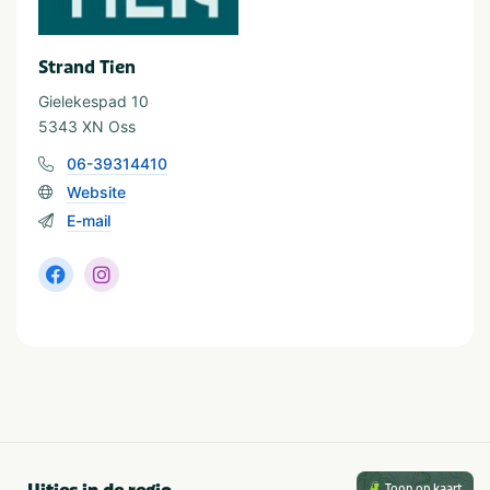
Strand Tien
Gielekespad 10
5343 XN Oss
06-39314410
Website
E-mail
Toon op kaart