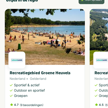
Uitjes in de regio
Recreatiegebied Groene Heuvels
Recrea
Nederland
Gelderland
Nederla
Sportief & actief
Sporti
Outdoor en sportief
Outdo
Groepen
Groe
4.7
(
)
4.5
(
9 beoordelingen
5