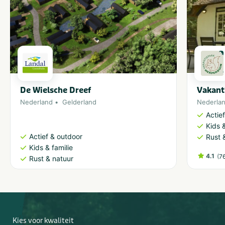
De Wielsche Dreef
Vakant
Nederland
Gelderland
Nederla
Actie
Kids &
Actief & outdoor
Rust 
Kids & familie
4.1
(
7
Rust & natuur
Kies voor kwaliteit