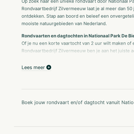
Op zoek naar een unieke rondvaart door Nationaal P
Rondvaartbedrijf Zilvermeeuw laat je al meer dan 50 
ontdekken. Stap aan boord en beleef een onvergeteli
mooiste natuurgebieden van Nederland.
Rondvaarten en dagtochten in Nationaal Park De B
Of je nu een korte vaartocht van 2 uur wilt maken of
Rondvaartbedrijf Zilvermeeuw ben je aan het juiste a
Biesbosch organiseren wij dagelijks rondvaarten vo
scholen. Combineer natuur, ontspanning en gastvrijh
Lees meer
Boek een compleet verzorgde vaartocht
Onze populaire arrangementen zijn geschikt voor el
tea aan boord of een sfeervolle avondrondvaart met di
compleet bedrijfsevenement.
Boek jouw rondvaart en/of dagtocht vanuit Nati
Rondvaarten van 2 uur
Dagtochten in de Biesbosch en omgeving
Thema-tochten zoals
Rotterdam by Night
Op maat gemaakte arrangementen voor groepen