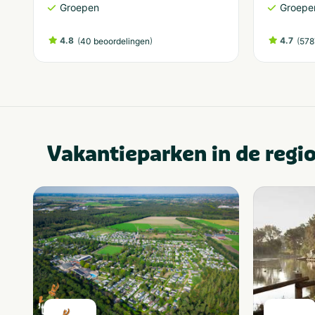
Groepen
Groepe
4.8
(
)
4.7
(
40 beoordelingen
578
Vakantieparken in de regi