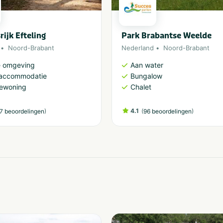
rijk Efteling
Park Brabantse Weelde
Noord-Brabant
Nederland
Noord-Brabant
e omgeving
Aan water
accommodatie
Bungalow
iewoning
Chalet
)
4.1
(
)
7 beoordelingen
96 beoordelingen