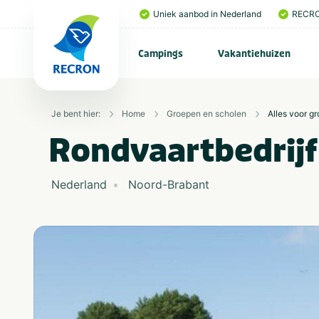
Uniek aanbod in Nederland
RECRO
Campings
Vakantiehuizen
Je bent hier:
Home
Groepen en scholen
Alles voor g
Rondvaartbedrijf
Nederland
Noord-Brabant