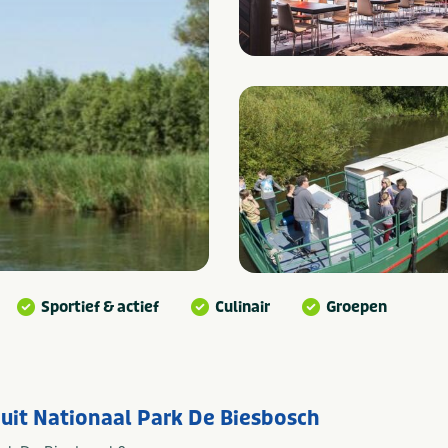
Sportief & actief
Culinair
Groepen
uit Nationaal Park De Biesbosch