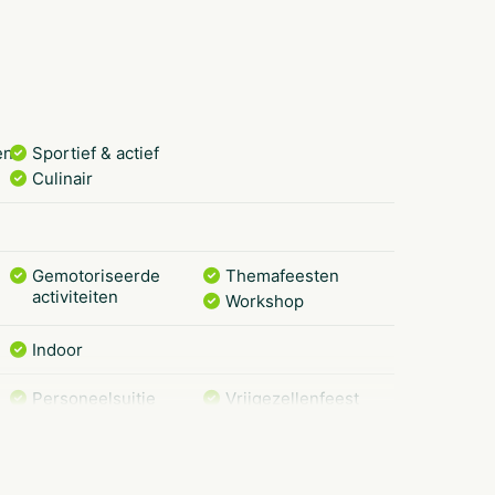
n individuele passagiers tot grote groepen:
n zijn comfortabel, ruim en van alle gemakken
en
Sportief & actief
Culinair
artbedrijf Zilvermeeuw en ervaar de Biesbosch
Gemotoriseerde
Themafeesten
activiteiten
Workshop
Indoor
Personeelsuitje
Vrijgezellenfeest
vrouwen
Teamuitstapje
Gezinsuitje
Vrijgezellenfeest
Klassenuitje
Vrijgezellenfeest