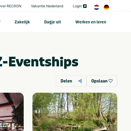
Over RECRON
Vakantie Nederland
Login
f
Zakelijk
Dagje uit
Werken en leren
Z-Eventships
Delen
Opslaan