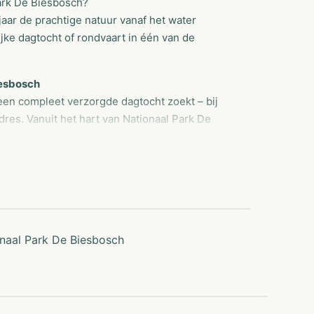
ark De Biesbosch?
jaar de prachtige natuur vanaf het water
jke dagtocht of rondvaart in één van de
iesbosch
 een compleet verzorgde dagtocht zoekt – bij
dres. Vanuit het hart van Nationaal Park De
or gezinnen, vriendengroepen, bedrijven en
eid op het water.
k gezelschap. Denk aan een brunchcruise, high
ner. Alles is mogelijk – van kleine groep tot
onaal Park De Biesbosch
 en bedrijven