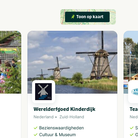
Toon op kaart
Werelderfgoed Kinderdijk
Tea
Nederland
Zuid-Holland
Ned
Bezienswaardigheden
S
Cultuur & Museum
O