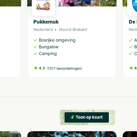
Pukkemuk
De 
Nederland
Noord-Brabant
Ned
Bosrijke omgeving
A
Bungalow
B
Camping
C
4.3
(
)
4
1517 beoordelingen
Toon op kaart