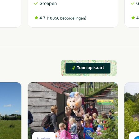
Groepen
G
4.7
(
)
4
10056 beoordelingen
Toon op kaart