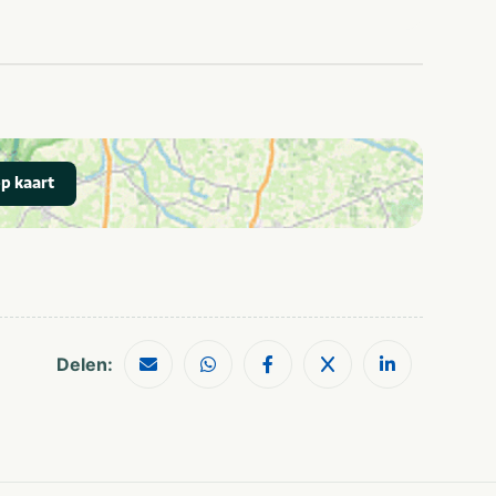
mannen
Dagje uit
Themafeest
Workshop
Bruiloften
Op het water
25-49
2-10 kinderen
50-100
Meer dan 10
p kaart
kinderen
Meer dan 100
Delen: