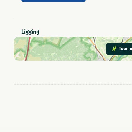
Groepen
Thema
Scholen
Zakelijk
Ligging
1-4
Aantal personen
5-9
Toon o
10-24
Noord-Brabant
Provincie(s) en streek