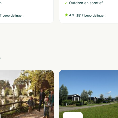
n
Outdoor en sportief
)
4.3
(
)
7 beoordelingen
1517 beoordelingen
o