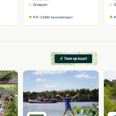
Groepen
G
4.5
(
)
4
33880 beoordelingen
Toon op kaart