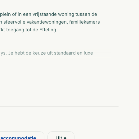
splein of in een vrijstaande woning tussen de
 en sfeervolle vakantiewoningen, familiekamers
t toegang tot de Efteling.
ys. Je hebt de keuze uit standaard en luxe
raal gelegen Poorthuys familiekamers en de
eves. Deze vrijstaande groepsaccomodaties zijn
plaats met een babybad, peuterbad, 130 cm diep
saccommodatie
Uitje