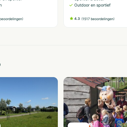
n
Outdoor en sportief
)
4.3
(
)
beoordelingen
1517 beoordelingen
o