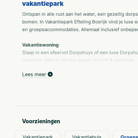
vakantiepark
Ontspan in alle rust aan het water, een gezellig dorp
bomen. In Vakantiepark Efteling Bosrijk vind je luxe
en groepsaccommodaties. Allemaal inclusief onbeperk
Vakantiewoning
Slaap in een sfeervol Dorpshuys of een luxe Dorpshu
varianten. Mét en zonder sauna. Voor 6-8 personen.
Familiekamers
Lees meer
Geniet van een volledig verzorgd verblijf in de cent
rustig gelegen Landhuys familiekamers.
Groepsaccomodaties
Verblijf met 12 tot 14 personen in een van de bosho
van alle gemakken voorzien.
Voorzieningen
Zwemmen in het Badhuys
Het Badhuys in Bosrijk is een overdekte waterspeel
Vakantiepark
Vakantiehuis
Groep