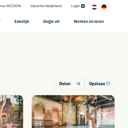
Over RECRON
Vakantie Nederland
Login
f
Zakelijk
Dagje uit
Werken en leren
Delen
Opslaan