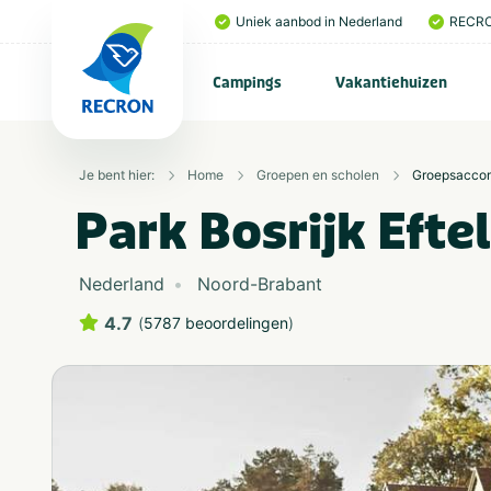
Uniek aanbod in Nederland
RECRO
Campings
Vakantiehuizen
Je bent hier:
Home
Groepen en scholen
Groepsacco
Park Bosrijk Efte
Nederland
Noord-Brabant
4.7
(
5787 beoordelingen
)