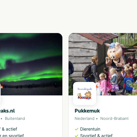
aks.nl
Pukkemuk
Buitenland
Nederland
Noord-Brabant
 & actief
Dierentuin
 en sportief
Sportief & actief