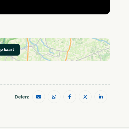
p kaart
Delen: