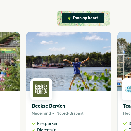
Toon op kaart
Beekse Bergen
Tea
Nederland
Noord-Brabant
Ned
Pretparken
S
Dierentuin
O