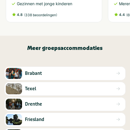
Gezinnen met jonge kinderen
Meren
4.8
(
)
4.4
(
338 beoordelingen
6
Meer groepsaccommodaties
Brabant
Texel
Drenthe
Friesland