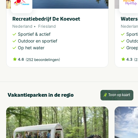
Recreatiebedrijf De Koevoet
Waters
Nederland
Friesland
Nederla
Sportief & actief
Sporti
Outdoor en sportief
Outdo
Op het water
Groe
4.6
(
)
4.3
(
252 beoordelingen
2
Vakantieparken in de regio
Toon op kaart