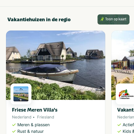
Vakantiehuizen in de regio
Toon op kaart
Friese Meren Villa's
Vakant
Nederland
Friesland
Nederla
Meren & plassen
Actie
Rust & natuur
Kids &