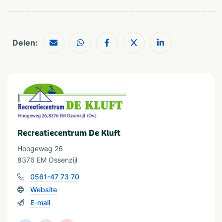
Fietsverhuur
Aanbevolen voor
Delen:
Groepen/familiekamers
Natuur
Schoolreisjes/kampen
Thema
Meren & plassen
Recreatiecentrum De Kluft
Hoogeweg 26
8376 EM Ossenzijl
0561-47 73 70
Website
E-mail