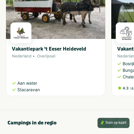
Vakantiepark 't Eeser Heideveld
Vakant
Nederland
Overijssel
Nederla
Bosri
Bung
Chale
Aan water
4.3
(
4
Stacaravan
Campings in de regio
Toon op kaart