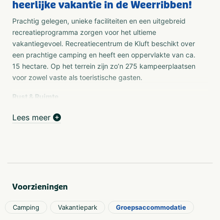
heerlijke vakantie in de Weerribben!
Prachtig gelegen, unieke faciliteiten en een uitgebreid
recreatieprogramma zorgen voor het ultieme
vakantiegevoel. Recreatiecentrum de Kluft beschikt over
een prachtige camping en heeft een oppervlakte van ca.
15 hectare. Op het terrein zijn zo’n 275 kampeerplaatsen
voor zowel vaste als toeristische gasten.
Rust & Ruimte
Wordt één met de natuur in onze Weerribbenlodges.
Lees meer
Overnachten in onze prachtige Weerribbenlodges is een
luxe manier om het vakantiegevoel te beleven. De lodges
doen Scandinavisch aan en zijn allen gelegen aan het
water. U kunt kiezen om te verblijven in een 4-persoons
Weerribbenlodges of in een 6-persoons Weerribbenlodge.
Vanaf het terras kunt u zwemmen, vissen of kanoën. Gaat
Voorzieningen
u op vakantie met een sloep? Tot 6 meter kunt u deze
uitstekend bij de lodges aanleggen.
Camping
Vakantiepark
Groepsaccommodatie
Genieten aan het water