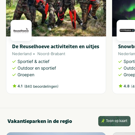
De Reuselhoeve activiteiten en uitjes
Snowbr
Nederland
Noord-Brabant
Nederla
Sportief & actief
Sporti
Outdoor en sportief
Outdo
Groepen
Groe
4.1
(
)
4.8
(
840 beoordelingen
4
Vakantieparken in de regio
Toon op kaart