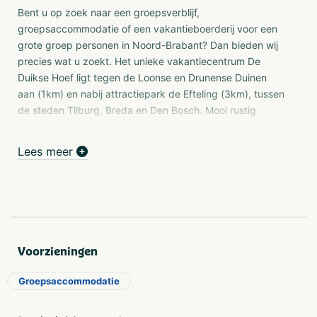
Bent u op zoek naar een groepsverblijf,
groepsaccommodatie of een vakantieboerderij voor een
grote groep personen in Noord-Brabant? Dan bieden wij
precies wat u zoekt. Het unieke vakantiecentrum De
Duikse Hoef ligt tegen de Loonse en Drunense Duinen
aan (1km) en nabij attractiepark de Efteling (3km), tussen
de steden Tilburg, Breda en Den Bosch. Mooi rustig
landelijk gelegen in een bosrijk gebied, met genoeg
mogelijkheden voor activiteiten in de buurt, zoals: fietsen,
Lees meer
mountainbiken en wandelen (Loon op zand is
uitgeroepen tot wandelgemeente van het jaar 2021).
Groepsverblijven van 14 tot 40 personen
Onze groepsverblijven zijn geschikt voor groepen vanaf
14 tot maximaal 40 personen. Wij verhuren onze
Voorzieningen
accommodaties op basis van zelfverzorging, maar
eventueel kunt u eten en drinken bestellen bij onze
Groepsaccommodatie
cateraar of bakker. Elke accommodatie ademt zijn eigen
specifieke sfeer en is van alle gemakken voorzien om een