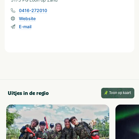
0416-272010
Algemene gegevens
Website
Slaapkamer met eigen
Linnengoed te huur
sanitair
Catering mogelijk
E-mail
Luxe accommodatie
Buitenzwembad
Wifi
Privé buitenzwembad
Faciliteiten (Buiten)
Terras
Speelveld
Tuin/Erf is omheind
Uitjes in de regio
Toon op kaart