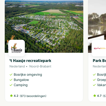
't Haasje recreatiepark
Park Bo
Nederland
Noord-Brabant
Nederla
Bosrijke omgeving
Bosri
Bungalow
Groe
Camping
Vakan
4.2
(
)
4.7
(
973 beoordelingen
5