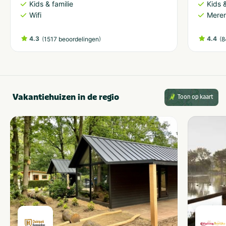
Kids & familie
Kids &
Wifi
Meren
4.3
(
)
4.4
(
1517 beoordelingen
8
Vakantiehuizen in de regio
Toon op kaart