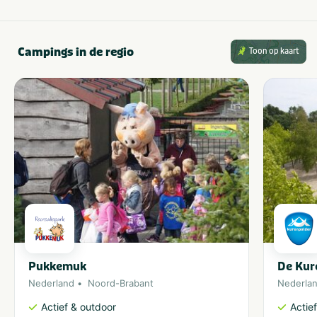
Campings in de regio
Toon op kaart
Pukkemuk
De Kur
Nederland
Noord-Brabant
Nederla
Actief & outdoor
Actie