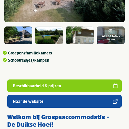
Alle 14 foto's
tonen
Groepen/familiekamers
Schoolreisjes/kampen
Beschikbaarheid & prijzen
Naar de website
Welkom bij Groepsaccommodatie -
De Duikse Hoef!