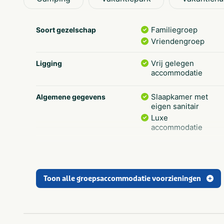
Door het enthousiaste Recreatieteam van Het Lorkenb
georganiseerd om het jong en oud zo veel mogelijk n
Familiegroep
Soort gezelschap
recreatieteam actief is:
Vriendengroep
Meivakantie
Vrij gelegen
Ligging
Zomervakantie
accommodatie
Slaapkamer met
Algemene gegevens
eigen sanitair
Luxe
accommodatie
Terras
Faciliteiten (Buiten)
Toon alle groepsaccommodatie voorzieningen
Aangepast sanitair
Toegankelijkheid
Gezinnen met
Aanbevolen voor