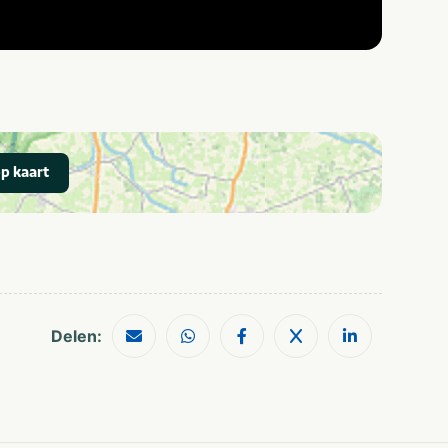
p kaart
Delen: