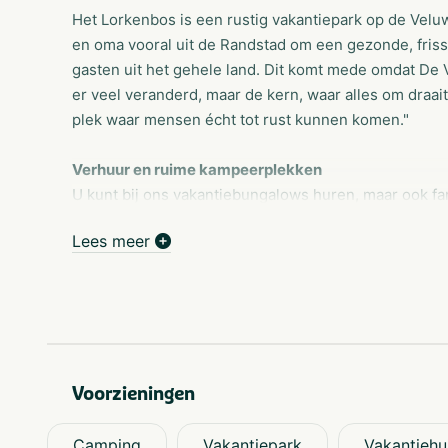
Het Lorkenbos is een rustig vakantiepark op de Vel
en oma vooral uit de Randstad om een gezonde, fri
gasten uit het gehele land. Dit komt mede omdat De V
er veel veranderd, maar de kern, waar alles om draait
plek waar mensen écht tot rust kunnen komen."
Verhuur en ruime kampeerplekken
U kunt bij ons vakantiebungalows huren, maar ook f
beloven geen gedoe, grote feesten of veel georganis
Lees meer
natuur gaan ontdekken. In alle rust. Samen of alleen
vooral kinderen moeten zichzelf bij ons kunnen zijn.
Faciliteiten
Naast rust en ruimte vindt u op ons park ook een ve
geopend van half mei tot september. Er zijn drie spee
Voorzieningen
leenskelters aanwezig. Het Lorkenbos beschikt verd
Recreatieteam
Camping
Vakantiepark
Vakantiehu