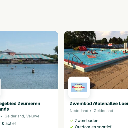
iegebied Zeumeren
Zwembad Molenallee Loe
ands
Nederland
Gelderland
Gelderland
,
Veluwe
Zwembaden
 & actief
Outdoor en sportief