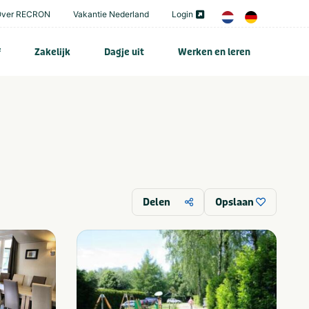
Over RECRON
Vakantie Nederland
Login
f
Zakelijk
Dagje uit
Werken en leren
Delen
Opslaan