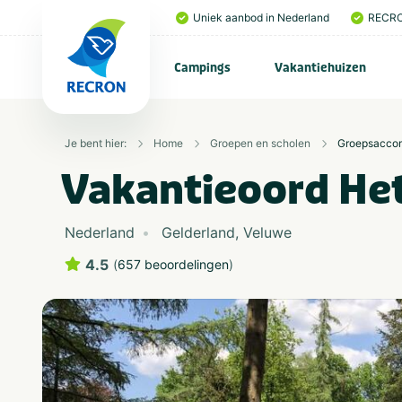
Uniek aanbod in Nederland
RECRO
Campings
Vakantiehuizen
Je bent hier:
Home
Groepen en scholen
Groepsacco
Vakantieoord He
Nederland
Gelderland
,
Veluwe
4.5
(
657 beoordelingen
)