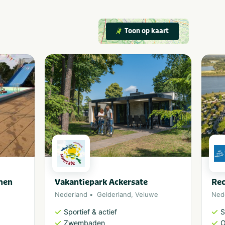
Toon op kaart
nen
Vakantiepark Ackersate
Rec
Nederland
Gelderland
,
Veluwe
Ned
Sportief & actief
S
Zwembaden
O