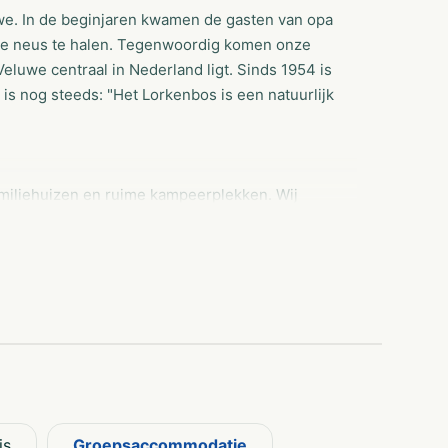
uwe. In de beginjaren kwamen de gasten van opa
sse neus te halen. Tegenwoordig komen onze
eluwe centraal in Nederland ligt. Sinds 1954 is
 is nog steeds: "Het Lorkenbos is een natuurlijk
amiliehuizen en ruime kampeerplekken. Wij
eerde activiteiten. Hier kunt u gewoon de
. Let op: We zijn geen stiltecamping. Mensen en
rwarmd buitenzwembad. Deze is jaarlijks
ltuinen verspreid over het park en er zijn
er over een recreatiegebouw en een restaurant.
is
Groepsaccommodatie