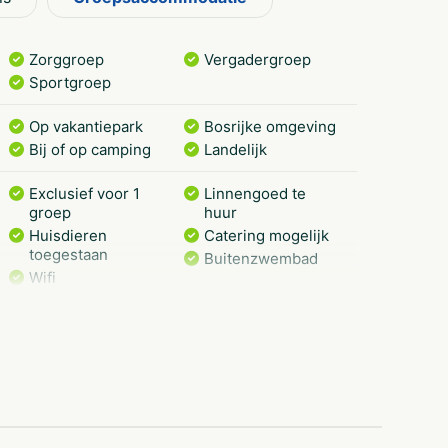
os worden veel leuke activiteiten
aar de zin te maken. Perioden dat het
Zorggroep
Vergadergroep
Sportgroep
Op vakantiepark
Bosrijke omgeving
Bij of op camping
Landelijk
Exclusief voor 1
Linnengoed te
groep
huur
Huisdieren
Catering mogelijk
toegestaan
Buitenzwembad
Wifi
Tuin/Erf is
Speelveld
omheind
Voetbalveld
Drempelloos
Rolstoelgeschikt
Gezinnen met
Natuur