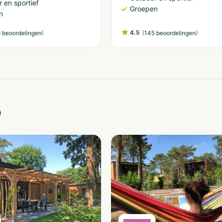
 en sportief
Groepen
n
)
4.5
(
)
 beoordelingen
145 beoordelingen
o