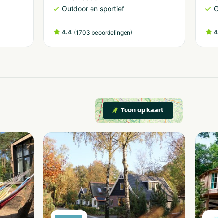
Outdoor en sportief
G
4.4
(
)
4
1703 beoordelingen
Toon op kaart