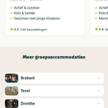
Actief & outdoor
Actie
Kids & familie
Kids &
Gezinnen met jonge kinderen
Meren
4.3
(
)
3.9
(
100 beoordelingen
9
Meer groepsaccommodaties
Brabant
Texel
Drenthe