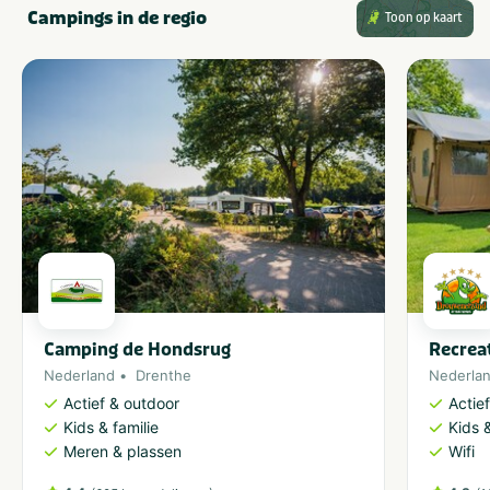
Campings in de regio
Toon op kaart
Camping de Hondsrug
Recrea
Nederland
Drenthe
Nederla
Actief & outdoor
Actie
Kids & familie
Kids &
Meren & plassen
Wifi