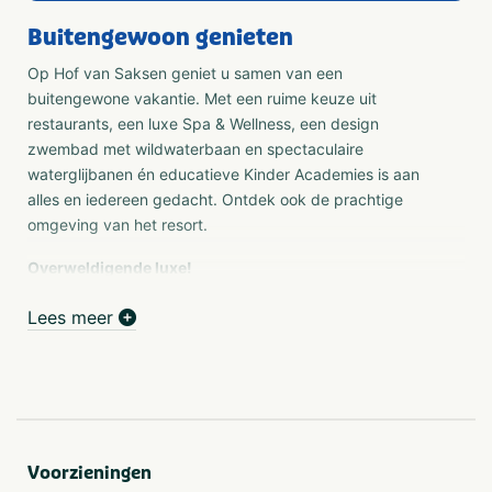
Buitengewoon genieten
Op Hof van Saksen geniet u samen van een
buitengewone vakantie. Met een ruime keuze uit
restaurants, een luxe Spa & Wellness, een design
zwembad met wildwaterbaan en spectaculaire
waterglijbanen én educatieve Kinder Academies is aan
alles en iedereen gedacht. Ontdek ook de prachtige
omgeving van het resort.
Overweldigende luxe!
Hof van Saksen ligt op het Drentse platteland. Hier is de
Lees meer
natuur mooi, de rust overweldigend en de luxe
uitstekend! Neem een duik van de spectaculaire
waterglijbanen, bezoek de kinderacademies of de
luxe indoorspeeltuin. Nagenieten doet u in één van de
rietgedekte boerderijen van 2 tot zelfs 24 personen!
Wat maakt dit resort top?
Voorzieningen