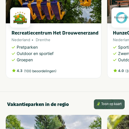
Visvijver
Waterrecreatie
Recreatiecentrum Het Drouwenerzand
HunzeO
Nederland
Drenthe
Nederla
Pretparken
Sporti
Outdoor en sportief
Zwem
Groepen
Outdo
4.3
(
)
4.0
(
100 beoordelingen
3
Vakantieparken in de regio
Toon op kaart