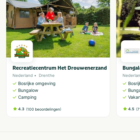
Recreatiecentrum Het Drouwenerzand
Bungal
Nederland
Drenthe
Nederla
Bosrijke omgeving
Bosri
Bungalow
Bung
Camping
Vakan
4.3
(
)
4.5
(
100 beoordelingen
7