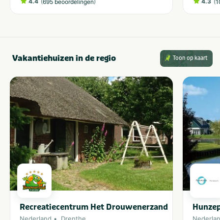
4.4
(
)
4.3
(
695 beoordelingen
1
Vakantiehuizen in de regio
Toon op kaart
Recreatiecentrum Het Drouwenerzand
Hunze
Nederland
Drenthe
Nederla