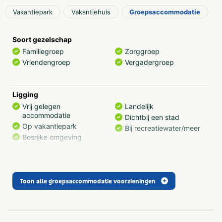
Zeer luxe vakantie resort
Vakantiepark
Vakantiehuis
Groepsaccommodatie
Modern zwembad
Vier spectaculaire indoor waterglijbanen
Wellness centrum
Soort gezelschap
Indoorspeeltuin
Familiegroep
Zorggroep
Knutsel kinder academies
Vriendengroep
Vergadergroep
Bounz
Ligging
Vrij gelegen
Landelijk
accommodatie
Dichtbij een stad
Op vakantiepark
Bij recreatiewater/meer
Bosrijke omgeving
Algemene gegevens
Slaapkamer met eigen
Catering mogelijk
Toon alle groepsaccommodatie voorzieningen
sanitair
Binnenzwembad
Luxe accommodatie
Whirlpool/Jacuzzi/Hottub
Exclusief voor 1 groep
Sauna