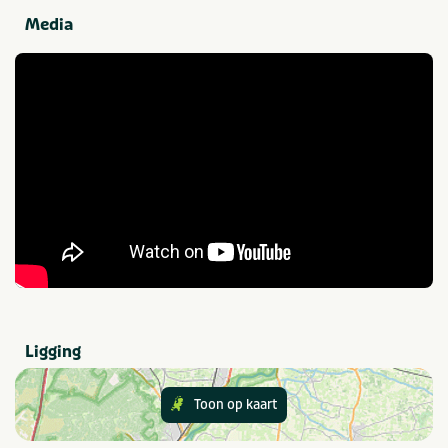
Wifi
Media
Faciliteiten (Buiten)
Terras
Trampoline
Speelveld
Voetbalveld
Toegankelijkheid
Aangepast sanitair
Rolstoelgeschikt
Drempelloos
Thema
Actief & outdoor
Rust & natuur
Kids & familie
Musea & kastelen
Ligging
Meren & plassen
Toon op kaart
Provincie(s) en streek
Drenthe