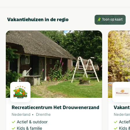
Vakantiehuizen in de regio
Toon op kaart
Recreatiecentrum Het Drouwenerzand
Vakant
Nederland
Drenthe
Nederla
Actief & outdoor
Actie
Kids & familie
Kids &