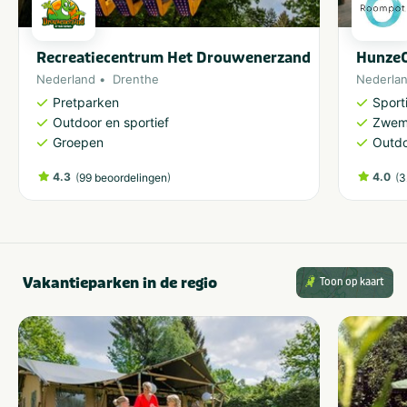
Recreatiecentrum Het Drouwenerzand
HunzeO
Nederland
Drenthe
Nederla
Pretparken
Sporti
Outdoor en sportief
Zwem
Groepen
Outdo
4.3
(
)
4.0
(
99 beoordelingen
3
Vakantieparken in de regio
Toon op kaart