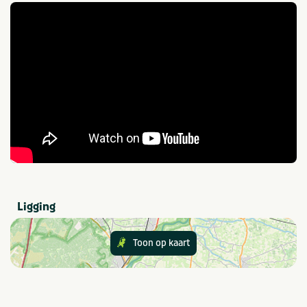
Faciliteiten (Buiten)
Terras
Speelveld
Tuin/Erf is omheind
Voetbalveld
Toegankelijkheid
Aangepast sanitair
Rolstoelgeschikt
Drempelloos
Provincie(s) en streek
Drenthe
Ligging
Thema
Actief & outdoor
Rust & natuur
Toon op kaart
Aanbevolen voor
Groepen/familiekamers
Natuur