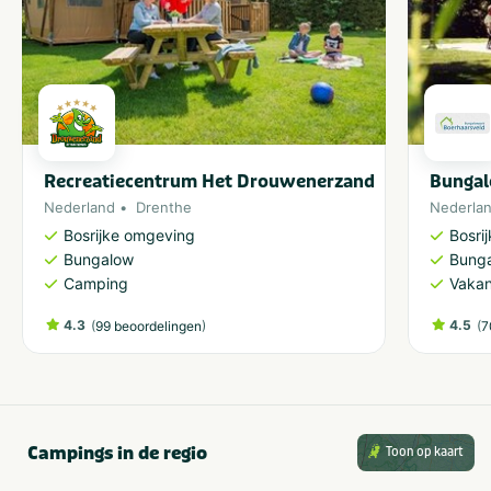
Recreatiecentrum Het Drouwenerzand
Bungal
Nederland
Drenthe
Nederla
Bosrijke omgeving
Bosri
Bungalow
Bung
Camping
Vakan
4.3
(
)
4.5
(
99 beoordelingen
7
Campings in de regio
Toon op kaart