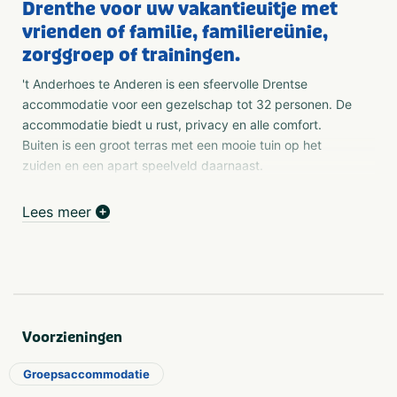
Drenthe voor uw vakantieuitje met
vrienden of familie, familiereünie,
zorggroep of trainingen.
't Anderhoes te Anderen is een sfeervolle Drentse
accommodatie voor een gezelschap tot 32 personen. De
accommodatie biedt u rust, privacy en alle comfort.
Buiten is een groot terras met een mooie tuin op het
zuiden en een apart speelveld daarnaast.
Esdorpenlandschap in Drenthe
Lees meer
Anderen is een karakteristiek Drents esdorp, gelegen
tussen de staatsbossen van Gieten en Anloo in het
Nationaal beek- en esdorpenlandschap Drentsche Aa.
Het oude landschap biedt u prachtige wandel-, fiets- en
ruiterroutes. In de omgeving zijn vele excursies mogelijk.
Voorzieningen
Waarvoor kunt u bij ons terecht?
't Anderhoes is voor gezelschappen van 8 tot circa 32
Groepsaccommodatie
personen, en behalve voor vakantiedoeleinden zeer