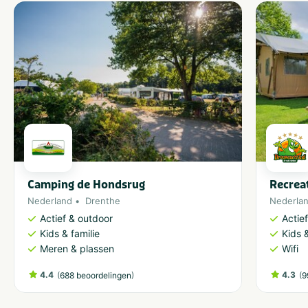
Camping de Hondsrug
Recrea
Nederland
Drenthe
Nederla
Actief & outdoor
Actie
Kids & familie
Kids &
Meren & plassen
Wifi
4.4
(
)
4.3
(
688 beoordelingen
9