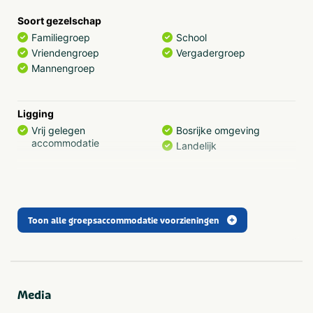
geschikt voor:
Soort gezelschap
studiedagen
Familiegroep
School
werk- en therapiegroepen
Vriendengroep
Vergadergroep
familiereünies
Mannengroep
schoolreisjes
vergaderingen (alle faciliteiten aanwezig)
zorgtoerisme 't Anderhoes is op de begane grond
Ligging
ITS goedgekeurd met o.a. 2 aangepaste douches-
Vrij gelegen
Bosrijke omgeving
toilet en 4 hoog-laag elektrische bedden.
accommodatie
Landelijk
Algemene gegevens
Exclusief voor 1 groep
Wifi
Toon alle groepsaccommodatie voorzieningen
Faciliteiten (Binnen)
Bar
Media