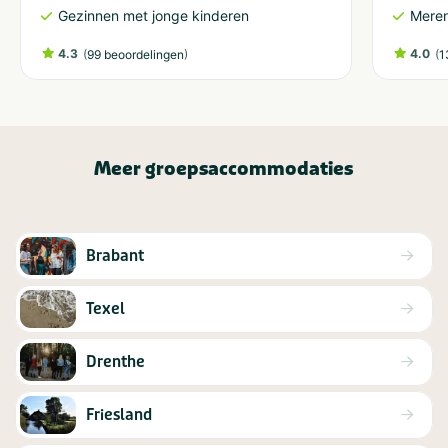
Gezinnen met jonge kinderen
Meren
4.3
(
)
4.0
(
99 beoordelingen
1
Meer groepsaccommodaties
Brabant
Texel
Drenthe
Friesland