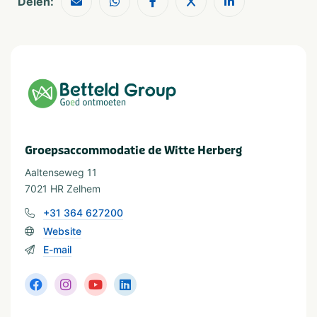
Delen:
kinderen
Faciliteiten
Parkeren gratis
Trampoline(s) of
springkussen(s)
Kamers begane grond
Tafeltennistafel
Type verblijf
Groepsaccommodatie de Witte Herberg
Groepsaccommodatie
Aaltenseweg 11
7021 HR Zelhem
In de buurt
+31 364 627200
Dierentuin
Restaurants
Website
Fietsroutes
Wandelroutes
E-mail