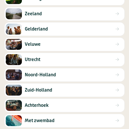
Zeeland
Gelderland
Veluwe
Utrecht
Noord-Holland
Zuid-Holland
Achterhoek
Met zwembad