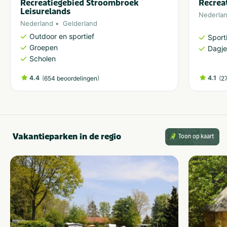
Recreatiegebied Stroombroek
Recrea
Leisurelands
Nederla
Nederland
Gelderland
Outdoor en sportief
Sporti
Groepen
Dagje
Scholen
4.4
(
)
4.1
(
654 beoordelingen
2
Vakantieparken in de regio
Toon op kaart