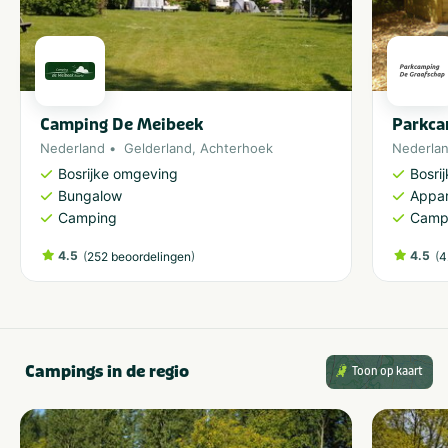
Camping De Meibeek
Parkca
Nederland
Gelderland
,
Achterhoek
Nederla
Bosrijke omgeving
Bosri
Bungalow
Appa
Camping
Camp
4.5
(
)
4.5
(
252 beoordelingen
4
Campings in de regio
Toon op kaart