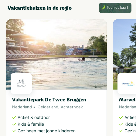
Vakantiehuizen in de regio
Toon op kaart
Vakantiepark De Twee Bruggen
Marvel
Nederland
Gelderland
,
Achterhoek
Nederla
Actief & outdoor
Actie
Kids & familie
Kids &
Gezinnen met jonge kinderen
Gezin