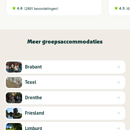
4.6
(
)
4.5
(
2891 beoordelingen
6
Meer groepsaccommodaties
Brabant
Texel
Drenthe
Friesland
Limburg