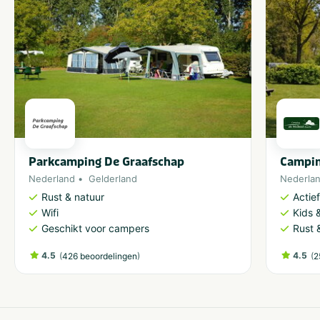
Parkcamping De Graafschap
Campin
Nederland
Gelderland
Nederla
Rust & natuur
Actie
Wifi
Kids &
Geschikt voor campers
Rust 
4.5
(
)
4.5
(
426 beoordelingen
2