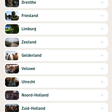
Drenthe
Faciliteiten (Buiten)
Terras
Trampoline
Kampvuurplaats
Friesland
Limburg
Zeeland
Gelderland
Veluwe
Utrecht
Noord-Holland
Zuid-Holland