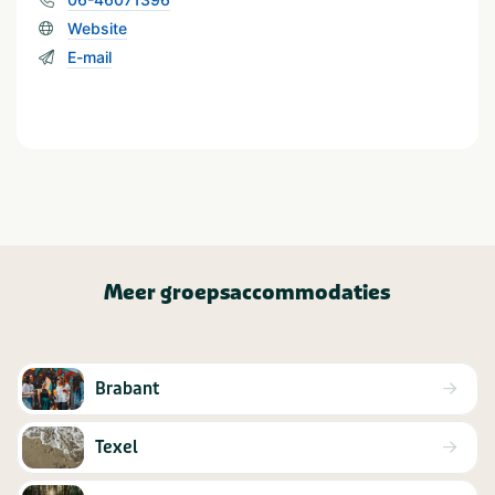
Vriendengroep
School
Jongeren < 25 jaar
Website
Vrijgezellenfeest
Studentengroep
Feestgroep
E-mail
Mannengroep
Vergadergroep
Voetbalgroep
Ligging
Vrij gelegen
Landelijk
accommodatie
Meer groepsaccommodaties
Algemene gegevens
Slaapkamer met eigen
Wifi
sanitair
Brabant
Faciliteiten (Binnen)
Dartbord
Tafelvoetbal
Texel