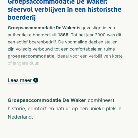
Groepsaccommodatie De Waker:
sfeervol verblijven in een historische
boerderij
Groepsaccommodatie De Waker
is gevestigd in een
authentieke boerderij uit
1868
. Tot het jaar 2000 was dit
een actief boerenbedrijf. De voormalige deel en stallen
zijn volledig verbouwd tot een comfortabele en ruime
groepsaccommodatie
, ideaal voor een verblijf van korte
of langere duur.
Je geniet hier van persoonlijke gastvrijheid, rust en
Lees meer
ruimte. De accommodatie is geschikt voor
groepen tot
26 personen
en perfect voor
families
,
vriendengroepen
en gezellige weekenden weg. In overleg is het
Groepsaccommodatie De Waker
combineert
meenemen van een
huisdier
toegestaan.
historie, comfort en natuur op een unieke plek in
Comfortabele en duurzame accommodatie
Nederland.
Op de begane grond vind je een ruime
eetzaal
met een
volledig ingerichte
keuken
, voorzien van vaatwasser,
oven, magnetron, filterkoffiezetapparaat en een kleine