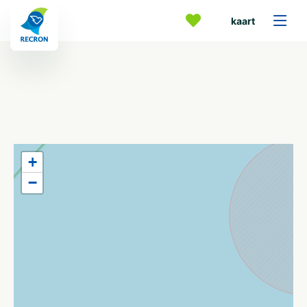
kaart
+
−