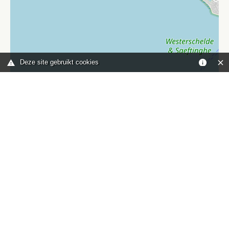
Deze site gebruikt cookies
Leaflet
|
©
OpenStreetMap
contributors
Je bent hier:
Home
kaart
TOP
Contact
HISWA-RECRON