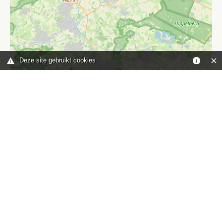
Deze site gebruikt cookies
Leaflet
|
©
OpenStreetMap
contributors
Je bent hier:
Home
kaart
TOP
Contact
HISWA-RECRON