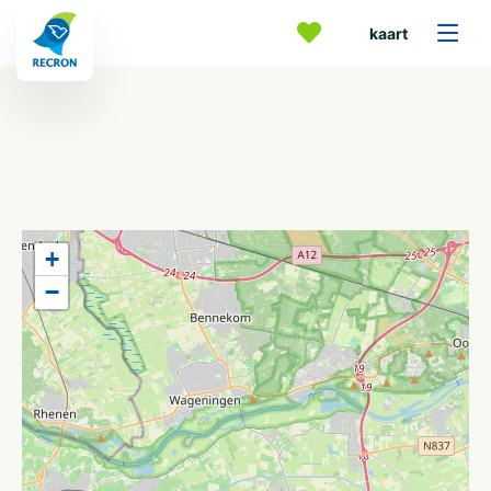
kaart
+
−