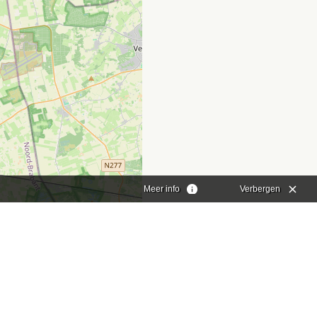
Meer info
Verbergen
aflet
|
©
OpenStreetMap
contributors