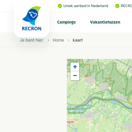
Uniek aanbod in Nederland
RECRO
Campings
Vakantiehuizen
Je bent hier:
Home
kaart
+
−