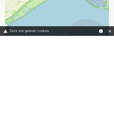
Deze site gebruikt cookies
Leaflet
|
©
OpenStreetMap
contributors
Je bent hier:
Home
kaart
TOP
Contact
HISWA-RECRON