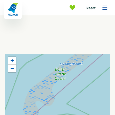
kaart
+
−