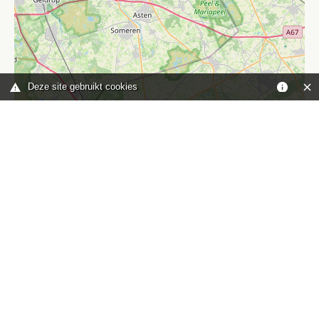
Deze site gebruikt cookies
Leaflet
|
©
OpenStreetMap
contributors
Je bent hier:
Home
kaart
TOP
Contact
HISWA-RECRON