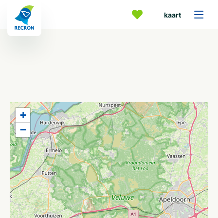
kaart
+
−