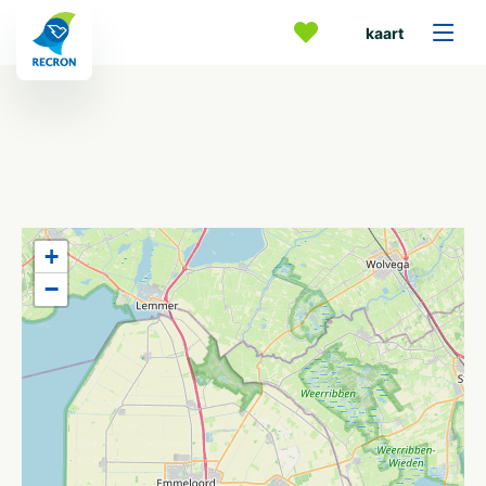
kaart
+
−