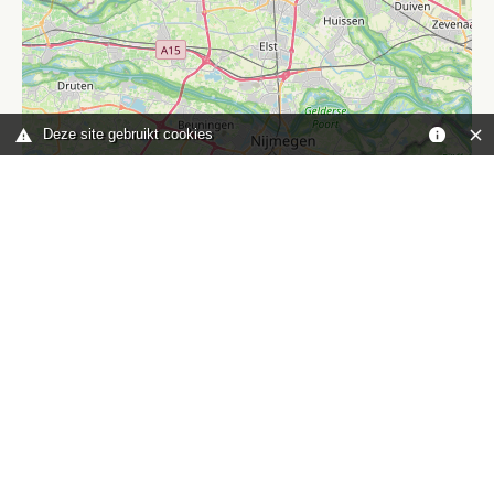
Deze site gebruikt cookies
Leaflet
|
©
OpenStreetMap
contributors
Je bent hier:
Home
kaart
TOP
Contact
HISWA-RECRON