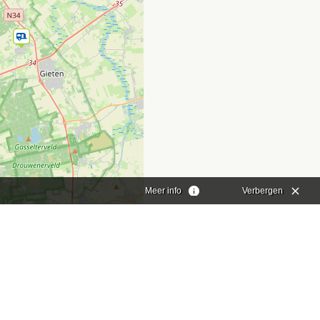
Meer info
Verbergen
aflet
|
©
OpenStreetMap
contributors