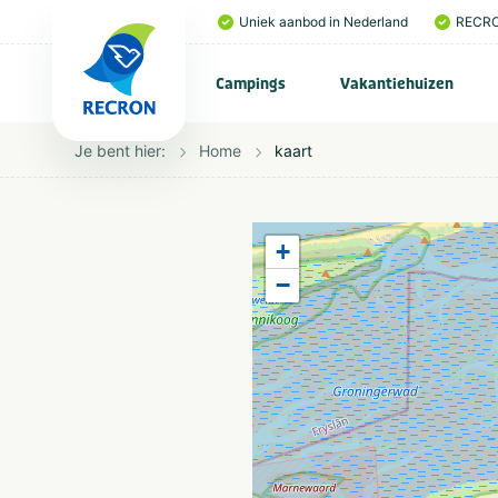
Uniek aanbod in Nederland
RECRO
Campings
Vakantiehuizen
Je bent hier:
Home
kaart
+
−