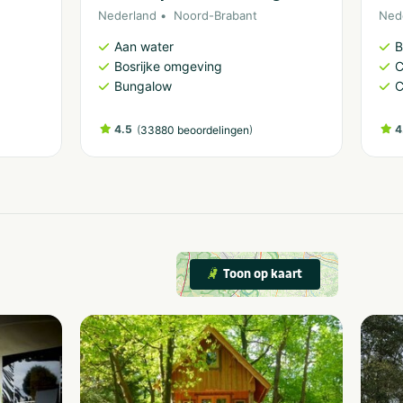
Nederland
Noord-Brabant
Ned
Aan water
B
Bosrijke omgeving
C
Bungalow
C
4.5
(
)
4
33880 beoordelingen
Toon op kaart