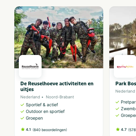
De Reuselhoeve activiteiten en
Park Bos
uitjes
Nederland
Nederland
Noord-Brabant
Pretpa
Sportief & actief
Zwemb
Outdoor en sportief
Groepe
Groepen
4.1
(
)
4.7
(
840 beoordelingen
578