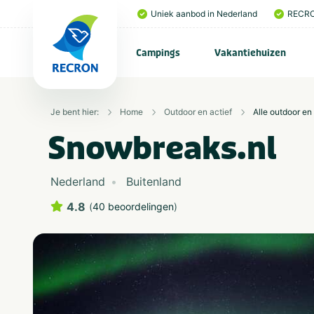
Uniek aanbod in Nederland
RECRO
Campings
Vakantiehuizen
Je bent hier:
Home
Outdoor en actief
Alle outdoor en 
Snowbreaks.nl
Nederland
Buitenland
4.8
(
40 beoordelingen
)