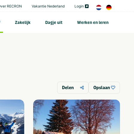
Over RECRON
Vakantie Nederland
Login
f
Zakelijk
Dagje uit
Werken en leren
Delen
Opslaan