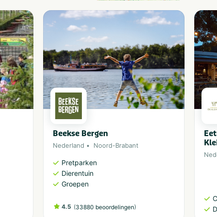
Beekse Bergen
Eet
Kle
Nederland
Noord-Brabant
Ned
Pretparken
Dierentuin
Groepen
C
4.5
(
)
33880 beoordelingen
D