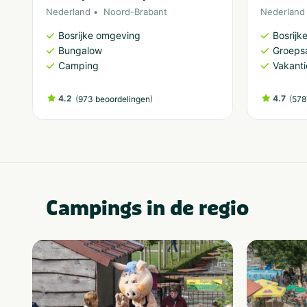
Nederland
Noord-Brabant
Nederland
Bosrijke omgeving
Bosrijk
Bungalow
Groeps
Camping
Vakant
4.2
(
)
4.7
(
973 beoordelingen
578
Campings in de regio