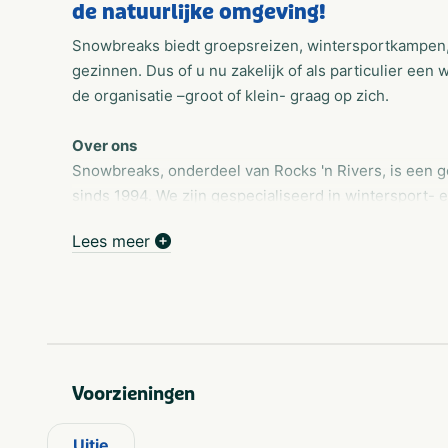
de natuurlijke omgeving!
Snowbreaks biedt groepsreizen, wintersportkampen, 
gezinnen. Dus of u nu zakelijk of als particulier ee
de organisatie –groot of klein- graag op zich.
Over ons
Snowbreaks, onderdeel van Rocks 'n Rivers, is een g
sinds 1994. We zijn gespecialiseerd in wintersport- 
personen. Ons team op het kantoor in Goirle bestaat
Lees meer
vlekkeloze voorbereiding van uw wintersportreis. De 
projectleiders die samen met het instructeursteam v
maken van uw winter- of bergsportreis in Oostenrijk,
kwaliteit, veiligheid en een persoonlijke aanpak als 
ervaring in de bergen!
Wintersport voor bedrijven
Voorzieningen
Bedrijfsuitje Lapland, shortski, personeelsuitje naa
zoek naar een georganiseerd wintersport bedrijfsuit
Uitje