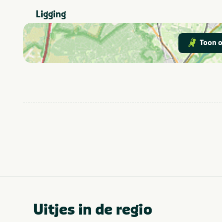
Buitenland
Provincie(s) en streek
Ligging
Toon o
Uitjes in de regio