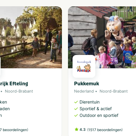
rijk Efteling
Pukkemuk
Noord-Brabant
Nederland
Noord-Brabant
rken
Dierentuin
aden
Sportief & actief
n
Outdoor en sportief
)
4.3
(
)
7 beoordelingen
1517 beoordelingen