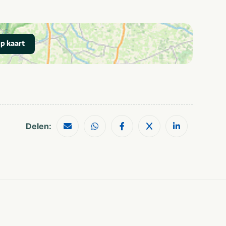
p kaart
Delen: