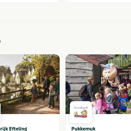
o
rijk Efteling
Pukkemuk