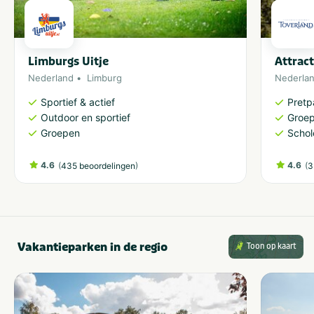
Limburgs Uitje
Attrac
Nederland
Limburg
Nederla
Sportief & actief
Pretp
Outdoor en sportief
Groe
Groepen
Schol
4.6
(
)
4.6
(
435 beoordelingen
3
Vakantieparken in de regio
Toon op kaart