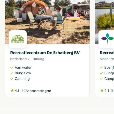
Recreatiecentrum De Schatberg BV
Recrea
Nederland
Limburg
Nederla
Aan water
Bosri
Bungalow
Bung
Camping
Camp
4.1
(
)
4.3
(
3972 beoordelingen
5