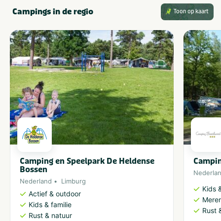
Campings in de regio
Toon op kaart
Camping en Speelpark De Heldense
Campin
Bossen
Nederla
Nederland
Limburg
Kids &
Actief & outdoor
Meren
Kids & familie
Rust 
Rust & natuur