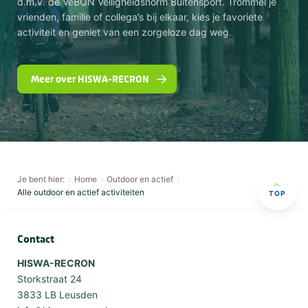
d.m.v. de VeBON Veiligheidsnorm Buitensport. Trommel je
vrienden, familie of collega’s bij elkaar, kies je favoriete
activiteit en geniet van een zorgeloze dag weg.
Meer over HISWA-RECRON
Je bent hier:
Home
Outdoor en actief
Alle outdoor en actief activiteiten
TOP
Contact
HISWA-RECRON
Storkstraat 24
3833 LB Leusden