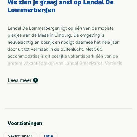
We zien je graag snel op Landal De
Lommerbergen
Landal De Lommerbergen ligt op één van de mooiste
plekjes aan de Maas in Limburg. De omgeving is
heuvelachtig en bosrijk en nodigt daarmee het hele jaar
door uit tot vermaak in de buitenlucht. Met 500
accommodaties is dit bosrijke vakantiepark één van de
grotere vakantieparken van Landal GreenParks. Vertier is
er dan ook genoeg op dit park in Reuver. Kinderen
kunnen capriolen uithalen op het avontureneiland, in het
Lees meer
indoorspeelparadijs of het subtropisch zwemparadijs. Het
golfslagbad, de meterslange glijbanen en het Kids
Junglebad zorgen voor urenlange waterpret.
Faciliteiten
Op het multifunctioneel sportveld, de Sports Arena kun je
Voorzieningen
het nog altijd populaire muur trappen spelen in een nieuw
jasje. De muur heeft 16 lichtgevende vlakken die meten
Vakantiepark
Uitje