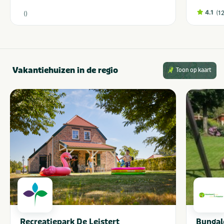
4.1
(
1
(
)
Vakantiehuizen in de regio
Toon op kaart
Recreatiepark De Leistert
Bungal