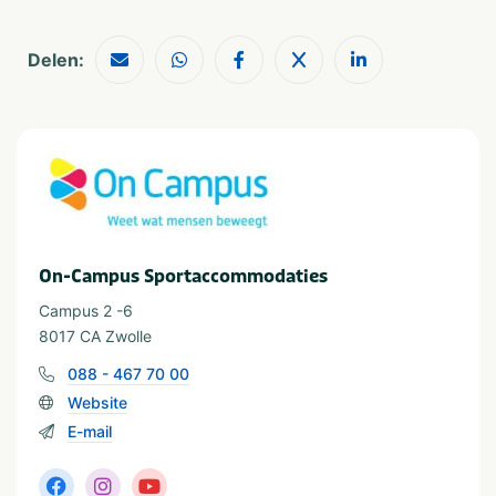
Groepen
Dagje uit
Scholen
Delen:
Aantal personen
Meer dan 100
Provincie(s) en streek
Overijssel
On-Campus Sportaccommodaties
Campus 2 -6
8017 CA Zwolle
088 - 467 70 00
Website
E-mail