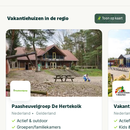
Vakantiehuizen in de regio
Toon op kaart
Paasheuvelgroep De Hertekolk
Vakant
Nederland
Gelderland
Nederla
Actief & outdoor
Actie
Groepen/familiekamers
Kids &