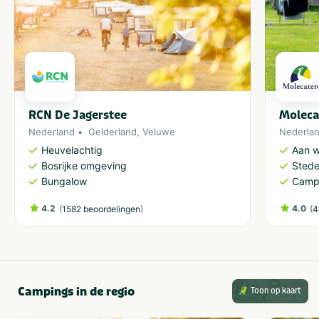
RCN De Jagerstee
Moleca
Nederland
Gelderland
,
Veluwe
Nederla
Heuvelachtig
Aan w
Bosrijke omgeving
Stedel
Bungalow
Camp
4.2
(
)
4.0
(
1582 beoordelingen
4
Campings in de regio
Toon op kaart