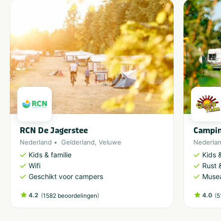
RCN De Jagerstee
Campin
Nederland
Gelderland
,
Veluwe
Nederla
Kids & familie
Kids &
Wifi
Rust 
Geschikt voor campers
Musea
4.2
(
)
4.0
(
1582 beoordelingen
5