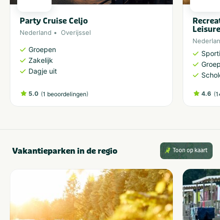
Party Cruise Celjo
Recrea
Leisur
Nederland
Overijssel
Nederla
Groepen
Sporti
Zakelijk
Groe
Dagje uit
Schol
5.0
(
)
4.6
(
1 beoordelingen
1
Vakantieparken in de regio
Toon op kaart