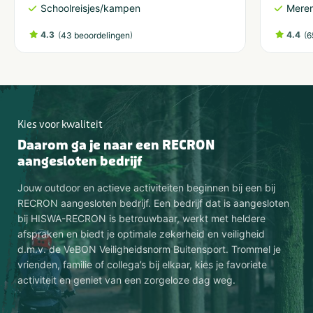
Schoolreisjes/kampen
Meren
4.3
(
)
4.4
(
43 beoordelingen
6
Kies voor kwaliteit
Daarom ga je naar een RECRON
aangesloten bedrijf
Jouw outdoor en actieve activiteiten beginnen bij een bij
RECRON aangesloten bedrijf. Een bedrijf dat is aangesloten
bij HISWA-RECRON is betrouwbaar, werkt met heldere
afspraken en biedt je optimale zekerheid en veiligheid
d.m.v. de VeBON Veiligheidsnorm Buitensport. Trommel je
vrienden, familie of collega’s bij elkaar, kies je favoriete
activiteit en geniet van een zorgeloze dag weg.