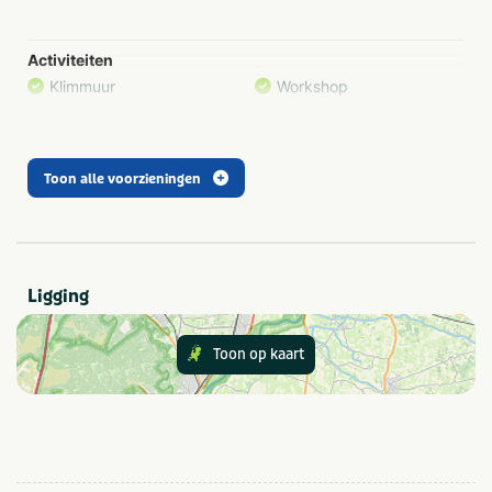
Vergaderen
Activiteiten
Klimmuur
Workshop
Balsporten
Zwemmen
Cursussen & trainingen
Toon alle voorzieningen
Type
Outdoor
Ligging
Gezelschap
Bedrijfsuitje
Teamuitstapje
Toon op kaart
Kinderfeestje
Gezinsuitje
Personeelsuitje
Klassenuitje
Thema
Outdoor en sportief
Zakelijk