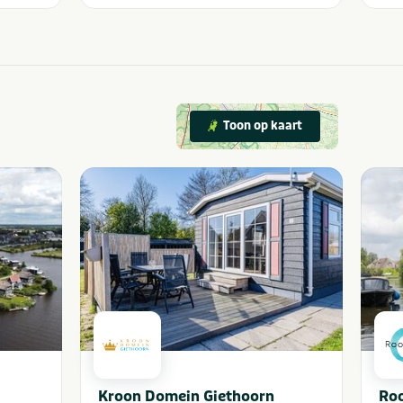
Toon op kaart
Kroon Domein Giethoorn
Ro