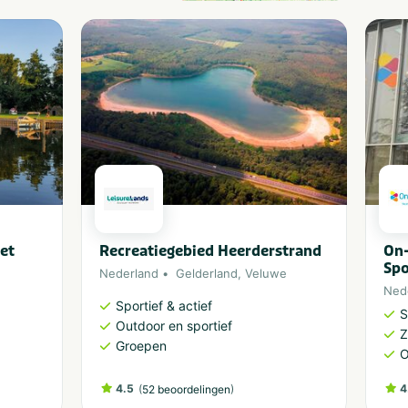
et
Recreatiegebied Heerderstrand
On
Sp
Nederland
Gelderland
,
Veluwe
Ned
Sportief & actief
S
Outdoor en sportief
Groepen
O
4.5
(
)
4
52 beoordelingen