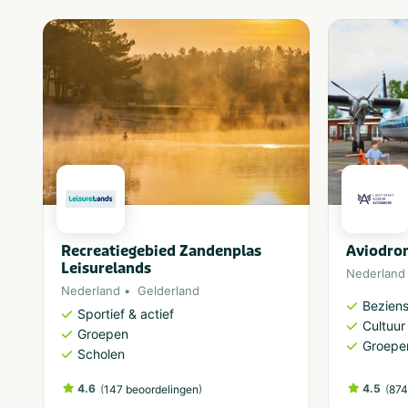
Recreatiegebied Zandenplas
Aviodro
Leisurelands
Nederland
Nederland
Gelderland
Bezien
Sportief & actief
Cultuu
Groepen
Groepe
Scholen
4.6
(
)
4.5
(
147 beoordelingen
874