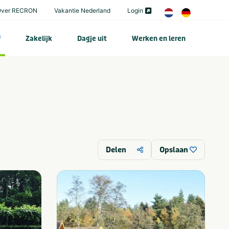
Over RECRON
Vakantie Nederland
Login
f
Zakelijk
Dagje uit
Werken en leren
Delen
Opslaan