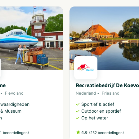
me
Recreatiebedrijf De Koevo
Flevoland
Nederland
Friesland
swaardigheden
Sportief & actief
r & Museum
Outdoor en sportief
n
Op het water
)
4.6
(
)
1 beoordelingen
252 beoordelingen