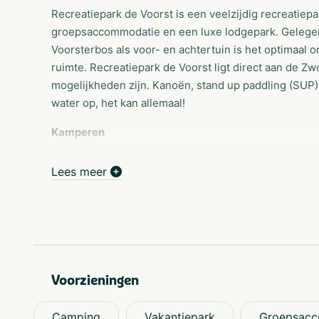
Recreatiepark de Voorst is een veelzijdig recreatiep
groepsaccommodatie en een luxe lodgepark. Gelegen
Voorsterbos als voor- en achtertuin is het optimaal 
ruimte. Recreatiepark de Voorst ligt direct aan de Z
mogelijkheden zijn. Kanoën, stand up paddling (SUP
water op, het kan allemaal!
Kamperen
Gelegen in een schitterend natuurgebied met het Voor
onthaasten door te genieten van de rust en ruimte. 
Lees meer
zijde van de Zwolsevaart. Kanoën, stand up paddlin
het water op, het kan allemaal!
Accommodaties
Gelegen in een schitterend natuurgbied van de Noord
achtertuin is het optimaal onthaasten op Recreatiepa
Voorzieningen
Groepsaccommodatie
Onze groepsaccommodatie ligt tegen het prachtige 
Camping
Vakantiepark
Groepsacc