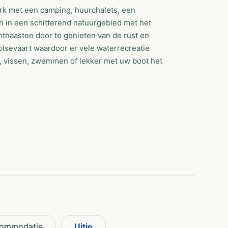
ark met een camping, huurchalets, een
 in een schitterend natuurgebied met het
onthaasten door te genieten van de rust en
wolsevaart waardoor er vele waterrecreatie
), vissen, zwemmen of lekker met uw boot het
sterbos als voor- en achtertuin is het optimaal
De kampeervelden liggen op het park aan de
g (SUP), vissen, zwemmen of lekker met de boot
oostpolder, met het Voorsterbos als voor- en
rk de Voorst.
Voorsterbos aan. De accommodatie is omgeven
ommodatie
Uitje