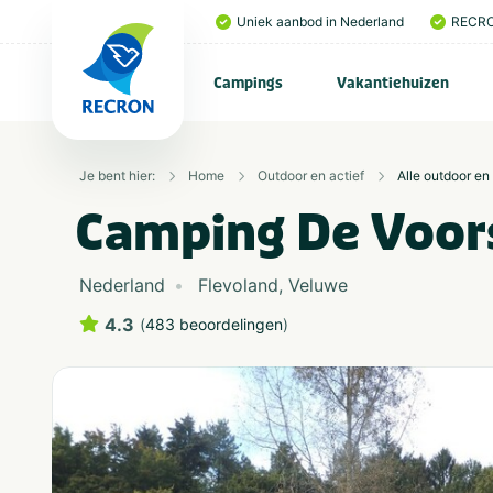
Uniek aanbod in Nederland
RECRO
Campings
Vakantiehuizen
Je bent hier:
Home
Outdoor en actief
Alle outdoor en 
Camping De Voor
Nederland
Flevoland
,
Veluwe
4.3
(
483 beoordelingen
)