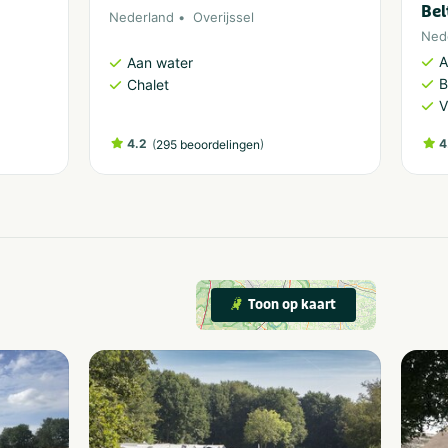
Bel
Nederland
Overijssel
Ned
A
Aan water
B
Chalet
V
4.2
(
)
4
295 beoordelingen
Toon op kaart