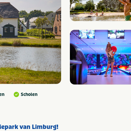
en
Scholen
tiepark van Limburg!