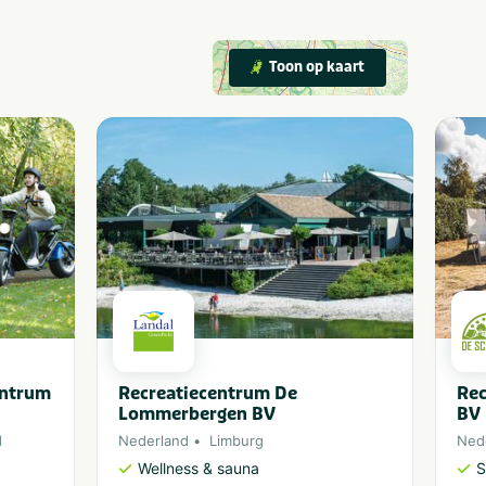
Toon op kaart
entrum
Recreatiecentrum De
Rec
Lommerbergen BV
BV
d
Nederland
Limburg
Ned
Wellness & sauna
S