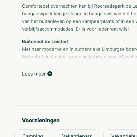
Comfortabel overnachten kan bij Recreatiepark de Le
bungalowpark kun je slapen in bungalows van het hoo
van het buitenleven op een kampeerplaats of in een va
verblijfsaccommodaties. Er is voor ieder wat wils!
Buitenhof de Leistert
Met haar moderne en in authentieke Limburgse boerd
Buitenhof de Leistert een plaatje om te zien. Missch
Camping de Leistert
Lees meer
Met de titel ANWB Topcamping behoort het park tot 
Camping de Leistert is een kindvriendelijke 5 ster
aan parkfaciliteiten.
Zelf grillen aan tafel - You own the grill !
Uit eten op vakantie kan soms een hele uitdaging zijn
Voorzieningen
kids duurt het allemaal nét iets te lang. Bij restauran
ons stoere familierestaurant heb je zelf de controle ov
maar ook hoe snel je eet. Kortom: you own the grill!
Camping
Vakantiepark
Vakantiehu