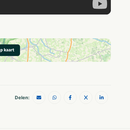
p kaart
Delen: