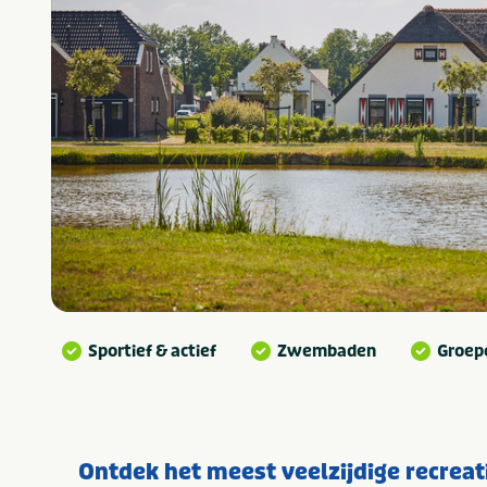
Sportief & actief
Zwembaden
Groep
Ontdek het meest veelzijdige recrea