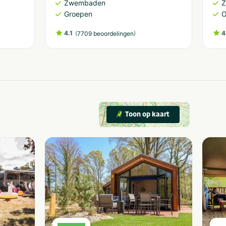
Zwembaden
Groepen
O
4.1
(
)
4
7709 beoordelingen
Toon op kaart