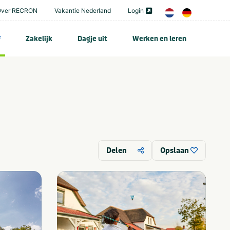
Over RECRON
Vakantie Nederland
Login
f
Zakelijk
Dagje uit
Werken en leren
Delen
Opslaan