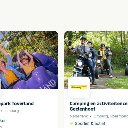
epark Toverland
Camping en activiteitenc
Geelenhoof
Limburg
Nederland
Limburg
,
Roermon
rken
Sportief & actief
n