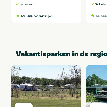
Groepen
Schole
4.6
(
)
4.6
(
435 beoordelingen
333
Vakantieparken in de regi