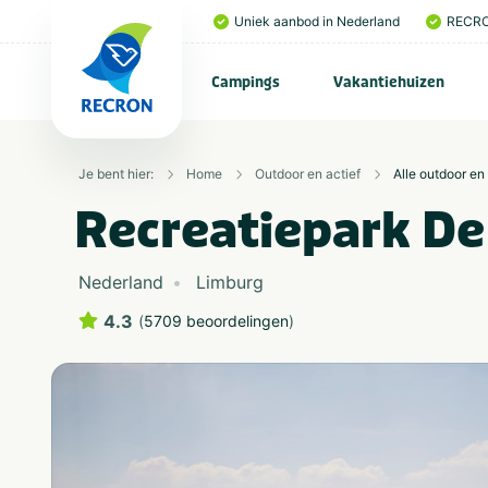
Uniek aanbod in Nederland
RECRO
Campings
Vakantiehuizen
Je bent hier:
Home
Outdoor en actief
Alle outdoor en 
Recreatiepark De 
Nederland
Limburg
4.3
(
5709 beoordelingen
)