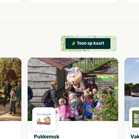
Toon op kaart
Pukkemuk
Vak