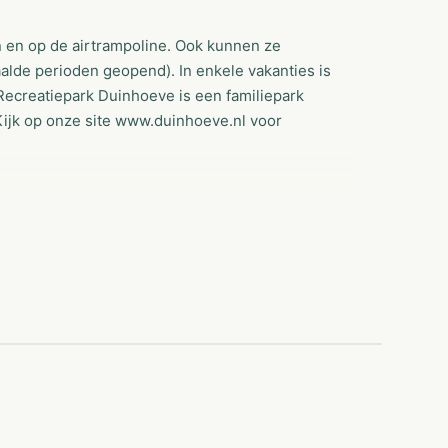
 en op de airtrampoline. Ook kunnen ze
alde perioden geopend). In enkele vakanties is
Recreatiepark Duinhoeve is een familiepark
Kijk op onze site www.duinhoeve.nl voor
ping Duinhoeve! Kamperen in Brabant is een
d, met of zonder huisdieren. Bovendien kunt u
 onze glamping accommodaties. Glamping is een
van een huisje, dat moet u zeker een keer
ampeervakantie? Camping Duinhoeve in
 Recreatiepark Duinhoeve. Heerlijk wakker worden
d de omgeving ontdekken. Ons park is ideaal