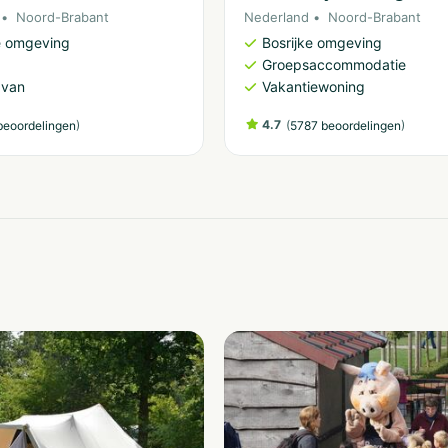
Noord-Brabant
Nederland
Noord-Brabant
e omgeving
Bosrijke omgeving
Groepsaccommodatie
avan
Vakantiewoning
)
4.7
(
)
beoordelingen
5787 beoordelingen