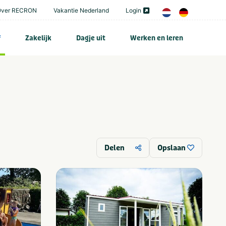
Over RECRON
Vakantie Nederland
Login
f
Zakelijk
Dagje uit
Werken en leren
Delen
Opslaan