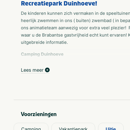
Recreatiepark Duinhoeve!
De kinderen kunnen zich vermaken in de speeltuinen
heerlijk zwemmen in ons ( buiten) zwembad ( in bepa
ons animatieteam aanwezig voor extra veel plezier! 
waar u de Brabantse gastvrijheid echt kunt ervaren! 
uitgebreide informatie.
Camping Duinhoeve
Echte Brabantse gezelligheid ervaart u op onze cam
feestje en geschikt voor de hele familie. Jong of ou
Lees meer
kiezen voor wat extra luxe en verblijven in een van
fantastische combinatie tussen kamperen en de luxe 
getest hebben. De bestemming voor uw volgende k
Brabant!
Perfect voor fietsers en wandelaars
Voorzieningen
Verblijven in rust, ruimte en natuur, dat vindt u bij
naast de bossen in Brabant en per fiets of wandelen
Camping
Vakantiepark
Uitje