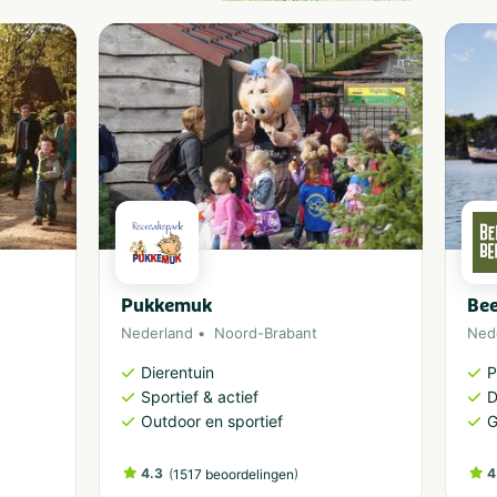
Pukkemuk
Bee
Nederland
Noord-Brabant
Ned
Dierentuin
P
Sportief & actief
D
Outdoor en sportief
G
4.3
(
)
4
1517 beoordelingen