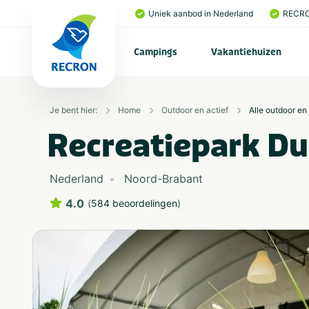
Uniek aanbod in Nederland
RECRO
Campings
Vakantiehuizen
Je bent hier:
Home
Outdoor en actief
Alle outdoor en 
Recreatiepark D
Nederland
Noord-Brabant
4.0
(
584 beoordelingen
)