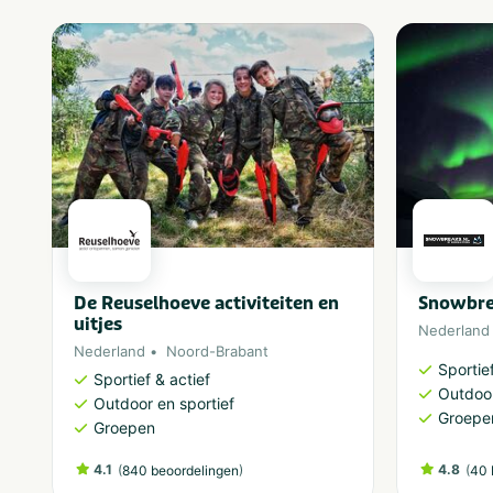
De Reuselhoeve activiteiten en
Snowbre
uitjes
Nederland
Nederland
Noord-Brabant
Sportief
Sportief & actief
Outdoor
Outdoor en sportief
Groepe
Groepen
4.1
(
)
4.8
(
840 beoordelingen
40 