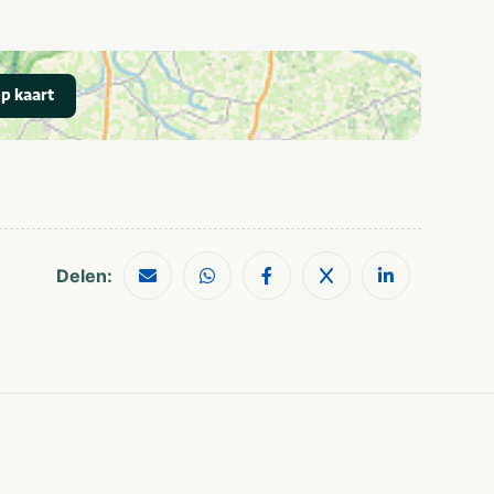
p kaart
Delen: