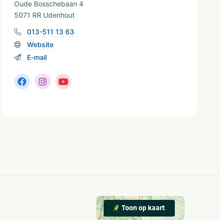
Oude Bosschebaan 4
5071 RR Udenhout
013-511 13 63
Website
E-mail
Toon op kaart