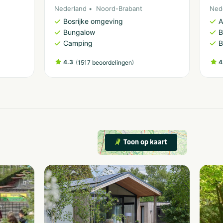
Nederland
Noord-Brabant
Ned
Bosrijke omgeving
A
Bungalow
B
Camping
B
4.3
(
)
4
1517 beoordelingen
Toon op kaart