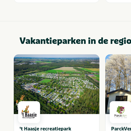
Vakantieparken in de regi
't Haasje recreatiepark
ParckVe