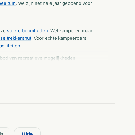
peeltuin
. We zijn het hele jaar geopend voor
onze
stoere boomhutten
. Wel kamperen maar
se trekkershut
. Voor echte kampeerders
faciliteiten
.
nbod van recreatieve mogelijkheden.
onze stoere boomhutten. Wel kamperen maar
sse trekkershut. Voor echte kampeerders
iliteiten.
at je bijna niet weet waar te beginnen. Ons top
ste activiteiten. Plons in het zwembad of ga
is
Uitje