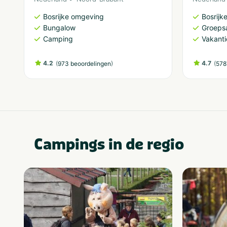
Bosrijke omgeving
Bosrijk
Bungalow
Groeps
Camping
Vakant
4.2
(
)
4.7
(
973 beoordelingen
578
Campings in de regio