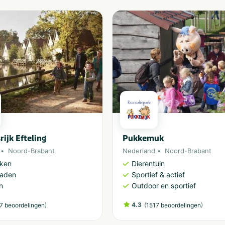
rijk Efteling
Pukkemuk
Noord-Brabant
Nederland
Noord-Brabant
rken
Dierentuin
aden
Sportief & actief
n
Outdoor en sportief
)
4.3
(
)
7 beoordelingen
1517 beoordelingen