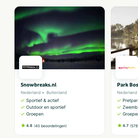
Snowbreaks.nl
Park Bos
Nederland
Buitenland
Nederland
Sportief & actief
Pretpa
Outdoor en sportief
Zwemb
Groepen
Groepe
4.8
(
)
4.7
(
40 beoordelingen
578