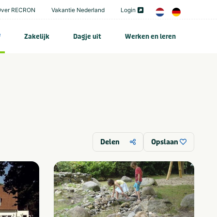
Over RECRON
Vakantie Nederland
Login
f
Zakelijk
Dagje uit
Werken en leren
Delen
Opslaan