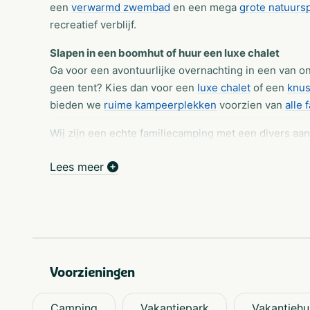
een
verwarmd zwembad
en een mega
grote natuurs
recreatief verblijf.
Slapen in een boomhut of huur een luxe chalet
Ga voor een avontuurlijke overnachting in een van 
geen tent? Kies dan voor een
luxe chalet
of een
knus
bieden we
ruime kampeerplekken
voorzien van
alle 
Wij zijn een echte familiecamping met een divers aa
Slapen in een boomhut of huur een luxe chalet
Lees meer
Ga voor een avontuurlijke overnachting in een van 
geen tent? Kies dan voor een luxe chalet of een knu
bieden we ruime kampeerplekken voorzien van alle fac
Altijd gezelligheid bij d'n Mastendol
Bij ons is vervelen geen optie. Er is zoveel te doen d
Voorzieningen
recreatieteam zorgt in de vakanties voor de allerleuk
spelen in de natuurspeeltuin.
Camping
Vakantiepark
Vakantiehu