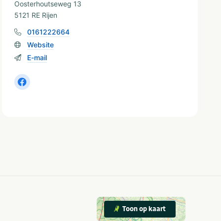
Oosterhoutseweg 13
5121 RE Rijen
0161222664
Website
E-mail
Toon op kaart