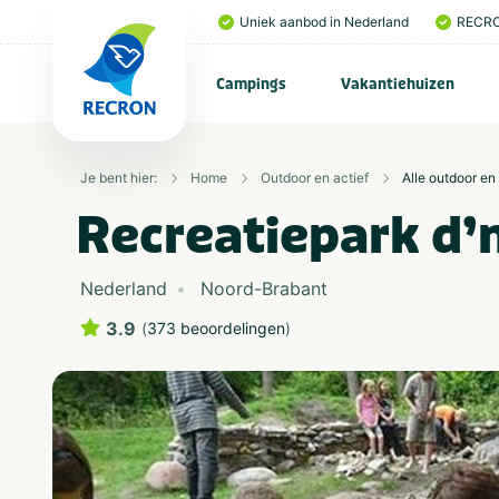
Uniek aanbod in Nederland
RECRO
Campings
Vakantiehuizen
Je bent hier:
Home
Outdoor en actief
Alle outdoor en 
Recreatiepark d’
Nederland
Noord-Brabant
3.9
(
373 beoordelingen
)