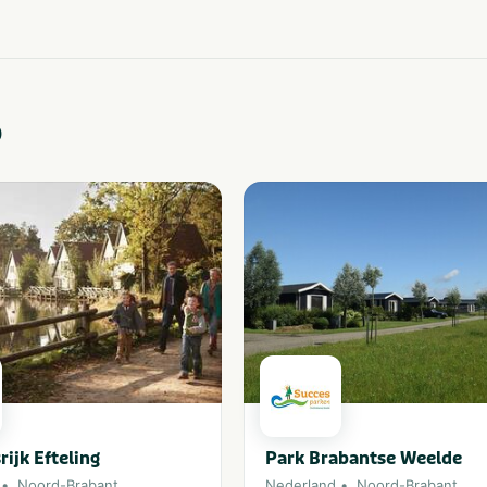
o
rijk Efteling
Park Brabantse Weelde
Noord-Brabant
Nederland
Noord-Brabant