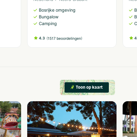
Bosrijke omgeving
B
Bungalow
B
Camping
C
4.3
(
)
4
1517 beoordelingen
Toon op kaart