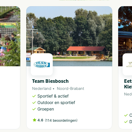
Team Biesbosch
Eet
Kle
Nederland
Noord-Brabant
Ned
Sportief & actief
Outdoor en sportief
Groepen
C
4.6
(
)
114 beoordelingen
D