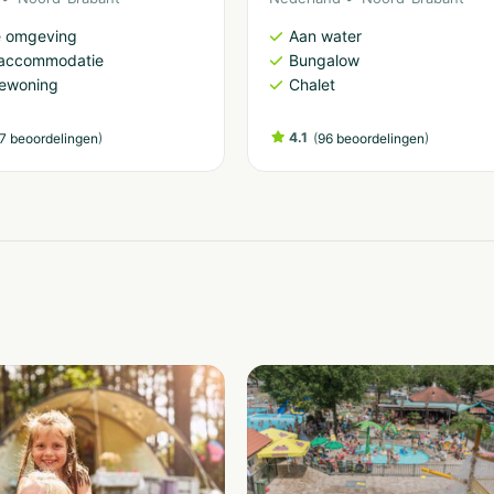
e omgeving
Aan water
accommodatie
Bungalow
iewoning
Chalet
)
4.1
(
)
7 beoordelingen
96 beoordelingen