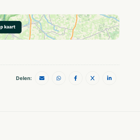
p kaart
Delen: