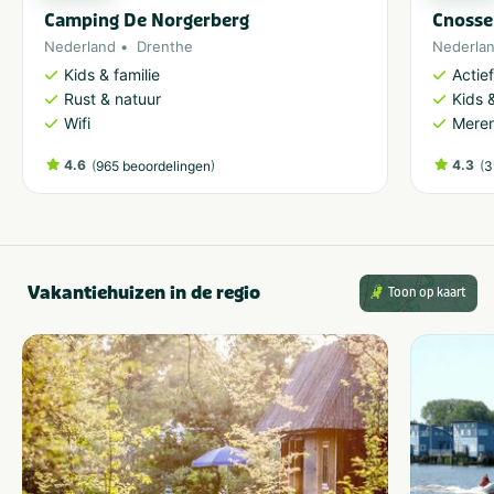
Camping De Norgerberg
Cnosse
Nederland
Drenthe
Nederla
Kids & familie
Actie
Rust & natuur
Kids &
Wifi
Meren
4.6
(
)
4.3
(
965 beoordelingen
3
Vakantiehuizen in de regio
Toon op kaart