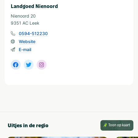
Landgoed Nienoord
Nienoord 20
9351 AC Leek
0594-512230
Website
E-mail
Uitjes in de regio
Toon op kaart