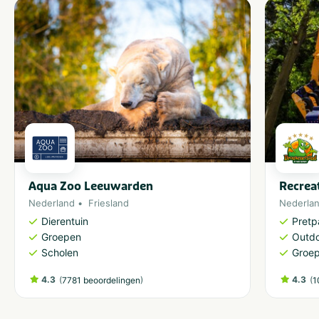
Aqua Zoo Leeuwarden
Recrea
Nederland
Friesland
Nederla
Dierentuin
Pretp
Groepen
Outdo
Scholen
Groe
4.3
(
)
4.3
(
7781 beoordelingen
1