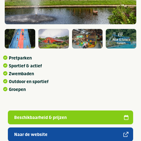
Alle 6 foto's
tonen
Pretparken
Sportief & actief
Zwembaden
Outdoor en sportief
Groepen
Beschikbaarheid & prijzen
Naar de website