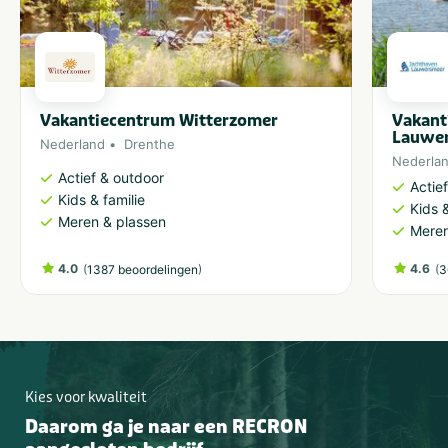
Vakantiecentrum Witterzomer
Vakant
Lauwe
Nederland
Drenthe
Nederla
Actief & outdoor
Actie
Kids & familie
Kids &
Meren & plassen
Meren
4.0
(
)
4.6
(
1387 beoordelingen
3
Kies voor kwaliteit
Daarom ga je naar een RECRON