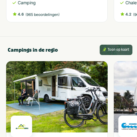
Camping
Chale
4.6
(
)
4.2
(
965 beoordelingen
9
Campings in de regio
Toon op kaart