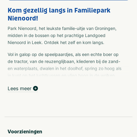
Kom gezellig langs in Familiepark
Nienoord!
Park Nienoord, het leukste familie-uitje van Groningen,
midden in de bossen op het prachtige Landgoed
Nienoord in Leek. Ontdek het zelf en kom langs.
Vol in galop op de speelpaardjes, als een echte boer op
de tractor, van de reuzenglijbaan, kliederen bij de zand-
en waterplaats, dwalen in het doolhof, spring zo hoog als
je kunt op het luchtkussen en vlieg hoog in de wolken,
met uitzicht over het hele park vanuit de helikopter.
Lees meer
Leef je uit in onze grote apenkooi! En voor de
allerkleinsten is er de Ooievaarsstee met het speelkasteel
en de zachte blokken in de softplayhoek.
Bewonder de grote miniatuurwereld binnen, de
modelspoorbaan buiten en maak zelf een ritje als reiziger
Voorzieningen
met de miniatuurtrein van Nienoord Spoor. Op zon- en