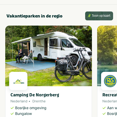
Vakantieparken in de regio
Toon op kaart
Camping De Norgerberg
Recrea
Nederland
Drenthe
Nederla
Bosrijke omgeving
Aan w
Bungalow
Bosri