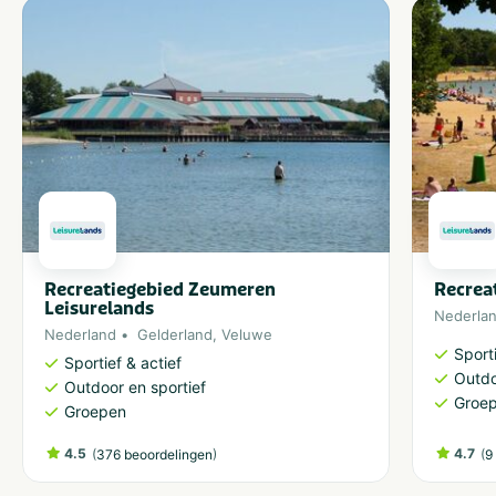
Recreatiegebied Zeumeren
Recrea
Leisurelands
Nederla
Nederland
Gelderland
,
Veluwe
Sporti
Sportief & actief
Outdo
Outdoor en sportief
Groe
Groepen
4.5
(
)
4.7
(
376 beoordelingen
9