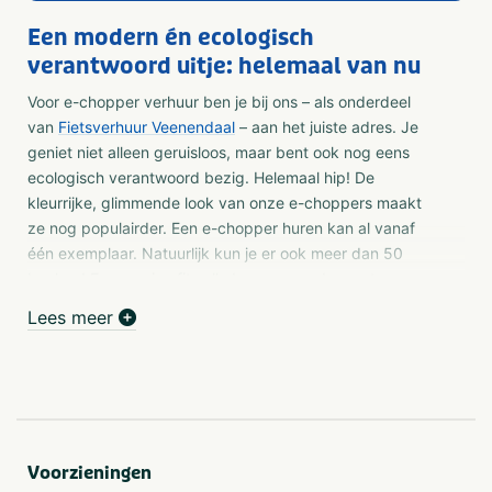
Een modern én ecologisch
verantwoord uitje: helemaal van nu
Voor e-chopper verhuur ben je bij ons – als onderdeel
van
Fietsverhuur Veenendaal
– aan het juiste adres. Je
geniet niet alleen geruisloos, maar bent ook nog eens
ecologisch verantwoord bezig. Helemaal hip! De
kleurrijke, glimmende look van onze e-choppers maakt
ze nog populairder. Een e-chopper huren kan al vanaf
één exemplaar. Natuurlijk kun je er ook meer dan 50
boeken! En
one size fits all
, dus geen gedoe met
framehoogtes of dames- en herenversies.
Lees meer
Op een e-chopper rijden heeft flair en is bovendien stoer!
Het is een moderne scooter met brede banden, waarmee
je volledig elektrisch – en dus geruisloos – over de
prachtige fietspaden van de Utrechtse Heuvelrug of
Veluwe zoeft. Meer contact met je omgeving ga je niet
Voorzieningen
krijgen als je op de e-chopper gaat rijden.