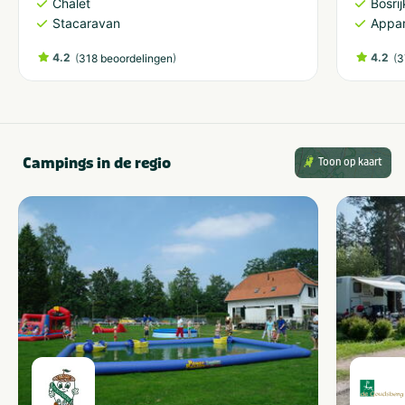
Chalet
Bosri
Stacaravan
Appa
4.2
(
)
4.2
(
318 beoordelingen
3
Campings in de regio
Toon op kaart