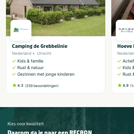
Camping de Grebbelinie
Hoeve 
Nederland
Utrecht
Nederla
Kids & familie
Actie
Rust & natuur
Kids &
Gezinnen met jonge kinderen
Rust 
4.3
(
)
4.9
(
359 beoordelingen
1
Kies voor kwaliteit
Daarom ga je naar een RECRON