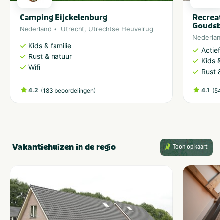
Camping Eijckelenburg
Recrea
Gouds
Nederland
Utrecht
,
Utrechtse Heuvelrug
Nederla
Kids & familie
Actie
Rust & natuur
Kids &
Wifi
Rust 
4.2
(
)
4.1
(
183 beoordelingen
5
Vakantiehuizen in de regio
Toon op kaart