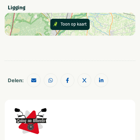
Thema
Ligging
Outdoor en sportief
Zakelijk
Groepen
Dagje uit
Scholen
Quiz, puzzel en spel
Toon op kaart
Categorie
Sportief & actief
Aantal personen
1-4
10-24
Delen:
5-9
25-49
Provincie(s) en streek
Gelderland
Utrecht