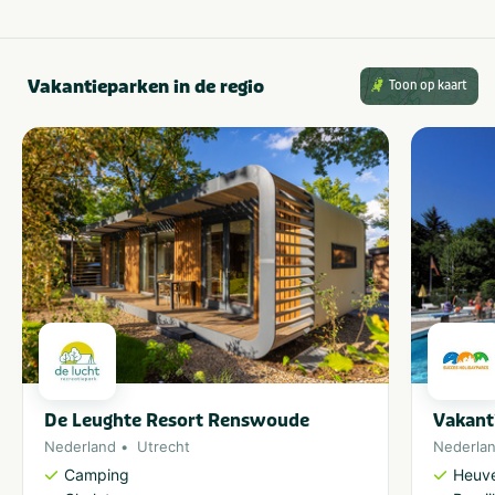
Vakantieparken in de regio
Toon op kaart
De Leughte Resort Renswoude
Vakant
Nederland
Utrecht
Nederla
Camping
Heuve