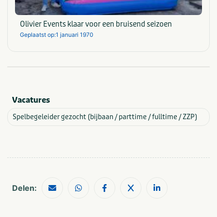
Bedrijfsuitje
Teamuitstapje
Familiedag
Olivier Events klaar voor een bruisend seizoen
Geplaatst op:
1 januari 1970
Activiteiten
Games
Teamopdrachten
Oud Hollandse spelen
Type
Vacatures
Outdoor
Indoor
Spelbegeleider gezocht (bijbaan / parttime / fulltime / ZZP)
VeBON gecertificeerd
Nee
Provincie(s) en streek
Delen:
Groningen
Utrecht
Friesland
Noord-Holland
Drenthe
Zuid-Holland