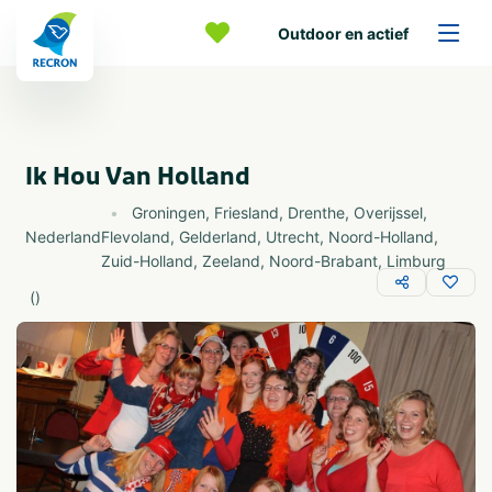
Outdoor en actief
Ik Hou Van Holland
Groningen
,
Friesland
,
Drenthe
,
Overijssel
,
Nederland
Flevoland
,
Gelderland
,
Utrecht
,
Noord-Holland
,
Zuid-Holland
,
Zeeland
,
Noord-Brabant
,
Limburg
(
)