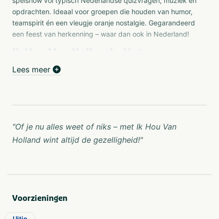
spelshow vol typisch Nederlandse quizvragen, muziek en
opdrachten. Ideaal voor groepen die houden van humor,
teamspirit én een vleugje oranje nostalgie. Gegarandeerd
een feest van herkenning – waar dan ook in Nederland!
Ik Hou Van Holland – Het
gezelligste uitje van Nederland!
Lees meer
Zin in een oer-Hollands groepsuitje vol humor, spel en
gezelligheid? Kies dan voor het
Ik Hou Van Holland-spel
van Olivier Events! Gebaseerd op het populaire tv-
programma speel je samen met je collega’s, vrienden of
familie een hilarische quiz vol typisch Nederlandse
"Of je nu alles weet of niks – met Ik Hou Van
vragen, muziekfragmenten en actieve rondes.
Holland wint altijd de gezelligheid!"
Perfect als bedrijfsuitje, vrijgezellenfeest of
familieactiviteit!
Voorzieningen
Wat kun je verwachten?
Uitje