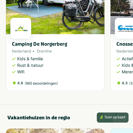
Camping De Norgerberg
Cnosse
Nederland
Drenthe
Nederla
Kids & familie
Actie
Rust & natuur
Kids &
Wifi
Meren
4.6
(
)
4.3
(
965 beoordelingen
3
Vakantiehuizen in de regio
Toon op kaart