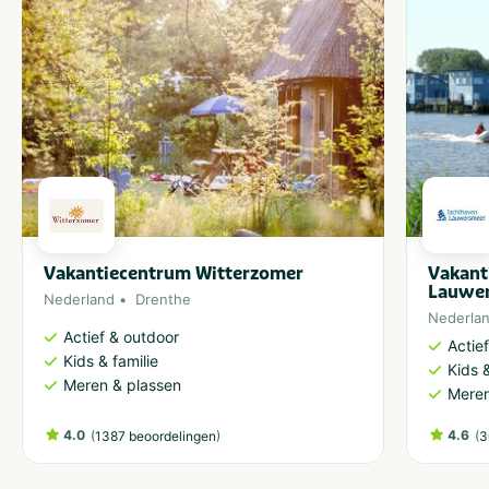
Vakantiecentrum Witterzomer
Vakant
Lauwe
Nederland
Drenthe
Nederla
Actief & outdoor
Actie
Kids & familie
Kids &
Meren & plassen
Meren
4.0
(
)
4.6
(
1387 beoordelingen
3