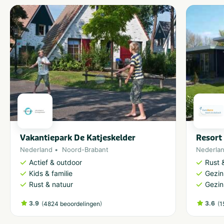
Vakantiepark De Katjeskelder
Resort 
Nederland
Noord-Brabant
Nederla
Actief & outdoor
Rust 
Kids & familie
Gezin
Rust & natuur
Gezin
3.9
(
)
3.6
(
4824 beoordelingen
1