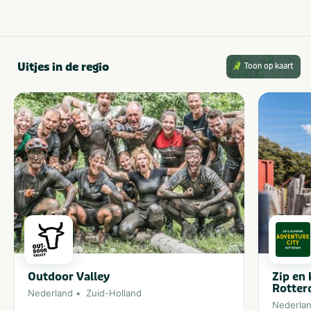
Uitjes in de regio
Toon op kaart
Outdoor Valley
Zip en
Rotte
Nederland
Zuid-Holland
Nederla