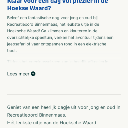
Klaar voor een dag vol plezier in de
Hoekse Waard?
Beleef een fantastische dag voor jong en oud bij
Recreatieoord Binnenmaas, het leukste uitje in de
Hoeksche Waard! Ga klimmen en klauteren in de
overzichtelijke speeltuin, verken het avontuur tijdens een
jeepsafari of vaar ontspannen rond in een elektrische
boot.
Tijdens het openingsseizoen kun je heerlijk afkoelen in
ons nieuwe waterspraypark of het buitenzwembad met
Lees meer
een ruime ligweide. Liever actief op het water? Huur dan
een sup en ontdek de omgeving vanaf het water. En
vergeet niet een bezoekje te brengen aan onze gezellige
boerderijdieren.
Vier je feestje bij ons!
Geniet van een heerlijk dagje uit voor jong en oud in
Van spelen en zwemmen tot knuffelen met de geitjes of
Recreatieoord Binnenmaas.
een huifkarrit met pony Pim—het is jouw feestje! Kies uit
Hét leukste uitje van de Hoeksche Waard.
diverse arrangementen en maak er een onvergetelijke