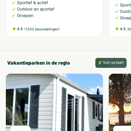
Sportief & actief
Sporti
Outdoor en sportief
Outdo
Groepen
Groe
4.5
(
)
4.5
(
1300 beoordelingen
6
Vakantieparken in de regio
Toon op kaart