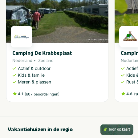
Camping De Krabbeplaat
Campin
Nederland
Zeeland
Nederla
Actief & outdoor
Actie
Kids & familie
Kids &
Meren & plassen
Rust 
4.1
(
)
4.6
(
607 beoordelingen
1
Vakantiehuizen in de regio
Toon op kaart