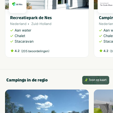
Recreatiepark de Nes
Campin
Nederland
Zuid-Holland
Nederla
Aan water
Aan w
Chalet
Chale
Stacaravan
Staca
4.2
(
)
4.2
(
205 beoordelingen
3
Campings in de regio
Toon op kaart