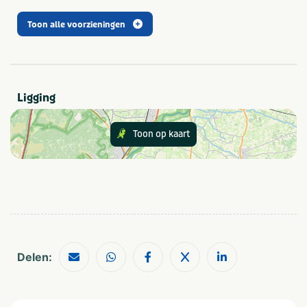
Toon alle voorzieningen
Type
Outdoor
Indoor
Gezelschap
Ligging
Kinderfeestje
Gezinsuitje
Toon op kaart
Thema
Groepen
Dagje uit
Scholen
Aantal personen
1-4
25-49
Delen:
5-9
2-10 kinderen
10-24
Meer dan 10 kinderen