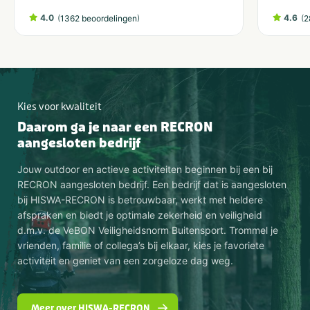
4.0
(
)
4.6
(
1362 beoordelingen
2
Kies voor kwaliteit
Daarom ga je naar een RECRON
aangesloten bedrijf
Jouw outdoor en actieve activiteiten beginnen bij een bij
RECRON aangesloten bedrijf. Een bedrijf dat is aangesloten
bij HISWA-RECRON is betrouwbaar, werkt met heldere
afspraken en biedt je optimale zekerheid en veiligheid
d.m.v. de VeBON Veiligheidsnorm Buitensport. Trommel je
vrienden, familie of collega’s bij elkaar, kies je favoriete
activiteit en geniet van een zorgeloze dag weg.
Meer over HISWA-RECRON