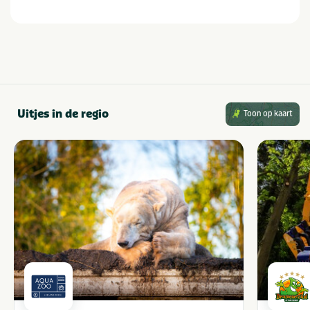
Gezelschap
Bedrijfsfeest
Teamuitstapje
Bedrijfsuitje
Vrijgezellenfeest
Familiedag
Vrijgezellenfeest mannen
Personeelsuitje
Vrijgezellenfeest vrouwen
Uitjes in de regio
Toon op kaart
Activiteiten
Paintball
GPS tochten
Boogschieten
Kickbiken
Dropping
Kinderactiviteiten
Bootcamp
Kompastochten
Overig
Oud Hollandse spelen
Escape room
Robinson
Balsporten
Steppen
City
Teamopdrachten
Elektrische fiets
Themafeesten
Elektrische step
Tochten
Games
Wie is de mol