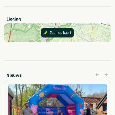
slimme mix
Friesland
Noord-Holland
Drenthe
Zuid-Holland
Eventueel met prijsuitreiking of borrel na afloop
Overijssel
Zeeland
Ligging
Flevoland
Noord-Brabant
Gelderland
Limburg
Hoe werkt het?
Toon op kaart
Vooraf verzamelen we leuke feitjes, anekdotes, locaties
Aantal personen
of thema’s binnen jullie bedrijf. Wij verwerken dit in een
10-24
50-100
interactief spel vol afwisseling: denk aan puzzels, foto-
25-49
Meer dan 100
opdrachten, doe-opdrachten, locatievragen en
bedrijfsspecifieke raadsels. Zo voelt elk team zich
onderdeel van iets écht unieks!
Categorie
Nieuws
Sportief & actief
Voor wie?
Thema
Bedrijven die eens iets anders willen dan een
Outdoor en sportief
Zakelijk
standaard quiz
Groepen
Quiz, puzzel en spel
HR-teams die inzetten op verbinding en plezier