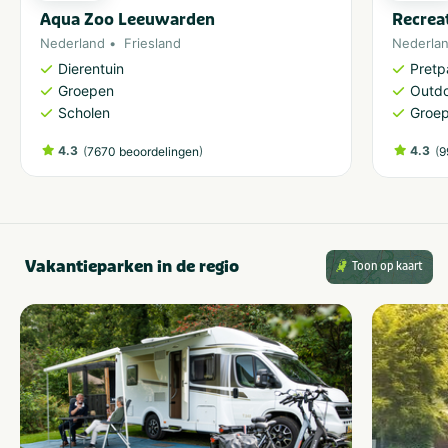
Aqua Zoo Leeuwarden
Recrea
Gemotoriseerde
WipeOut
activiteiten
Nederland
Friesland
Nederla
Dierentuin
Pretp
Groepen
Outdo
Type
Scholen
Groe
Outdoor
Indoor
4.3
(
)
4.3
(
7670 beoordelingen
9
VeBON gecertificeerd
Nee
Vakantieparken in de regio
Toon op kaart
Provincie(s) en streek
Groningen
Utrecht
Friesland
Noord-Holland
Drenthe
Zuid-Holland
Overijssel
Zeeland
Flevoland
Noord-Brabant
Gelderland
Limburg