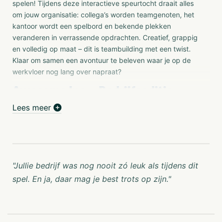
spelen! Tijdens deze interactieve speurtocht draait alles
om jouw organisatie: collega’s worden teamgenoten, het
kantoor wordt een spelbord en bekende plekken
veranderen in verrassende opdrachten. Creatief, grappig
en volledig op maat – dit is teambuilding met een twist.
Klaar om samen een avontuur te beleven waar je op de
werkvloer nog lang over napraat?
Awesome Inc. – Bedrijfseditie
De leukste teambuilding game op maat, met jullie
Lees meer
bedrijf in de hoofdrol!
Ben je op zoek naar een uniek bedrijfsuitje dat zorgt voor
verbinding, humor én een flinke dosis teamspirit? Maak
kennis met
Awesome Inc. – Bedrijfseditie
: een
"Jullie bedrijf was nog nooit zó leuk als tijdens dit
interactieve en volledig gepersonaliseerde speurtocht
spel. En ja, daar mag je best trots op zijn."
waarbij jouw bedrijf, collega’s én werkomgeving centraal
staan!
Tijdens deze speelse maar slimme game worden teams