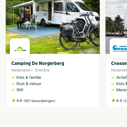
Bedrijfsuitje
Vrijgezellenfeest mannen
Familiedag
Vrijgezellenfeest vrouwen
Personeelsuitje
Klassenuitje
Teamuitstapje
Camping De Norgerberg
Cnosse
Nederland
Drenthe
Nederla
Kids & familie
Actie
Rust & natuur
Kids &
Wifi
Meren
4.6
(
)
4.3
(
957 beoordelingen
3