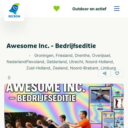
Outdoor en actief
Awesome Inc. - Bedrijfseditie
Groningen
,
Friesland
,
Drenthe
,
Overijssel
,
Nederland
Flevoland
,
Gelderland
,
Utrecht
,
Noord-Holland
,
Zuid-Holland
,
Zeeland
,
Noord-Brabant
,
Limburg
(
)