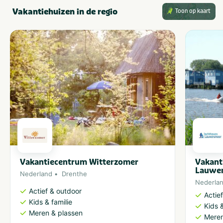
Vakantiehuizen in de regio
Toon op kaart
Vakantiecentrum Witterzomer
Vakant
Lauwe
Nederland
Drenthe
Nederla
Actief & outdoor
Actie
Kids & familie
Kids &
Meren & plassen
Meren