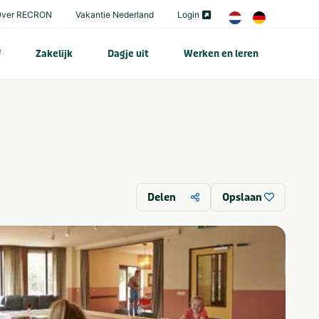
Over RECRON
Vakantie Nederland
Login
f
Zakelijk
Dagje uit
Werken en leren
Delen
Opslaan