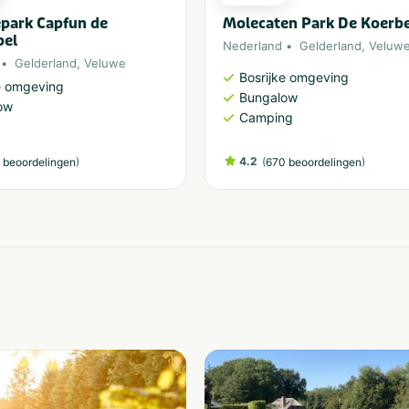
park Capfun de
Molecaten Park De Koerb
bel
Nederland
Gelderland
,
Veluw
Gelderland
,
Veluwe
Bosrijke omgeving
e omgeving
Bungalow
ow
Camping
)
4.2
(
)
 beoordelingen
670 beoordelingen