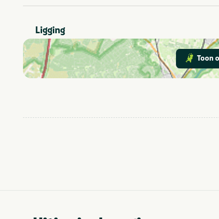
genieten.
Balkon en/of terras
Faciliteiten
Ligging
Groepen/familiekam
Aanbevolen voor
Toon o
Actief & outdoor
Thema
Gelderland
Provincie(s) en streek