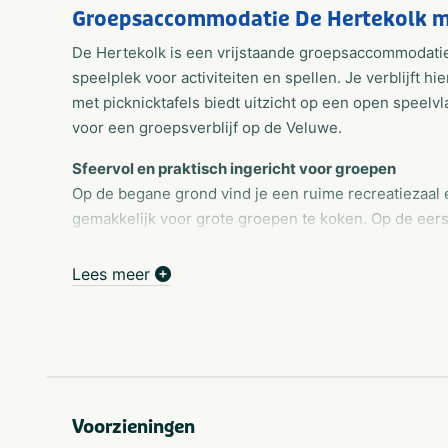
Groepsaccommodatie De Hertekolk mi
De Hertekolk is een vrijstaande groepsaccommodatie
speelplek voor activiteiten en spellen. Je verblijft hie
met picknicktafels biedt uitzicht op een open speelvl
voor een groepsverblijf op de Veluwe.
Sfeervol en praktisch ingericht voor groepen
Op de begane grond vind je een ruime recreatiezaal 
gemakkelijk voor grote groepen te koken. Op de eers
gezellig balkon. De accommodatie is comfortabel en 
verblijf met jong en oud.
Lees meer
Natuur, rust en veilig buitenspelen
De Hertekolk ligt nabij het Veluwse dorp Epe en is p
hier onbezorgd op het eigen, omheinde terrein zonder
regelmatig een ree of wild zwijn voorbijlopen – een
Voorzieningen
Actief en gezellig: sportieve groepsactiviteiten