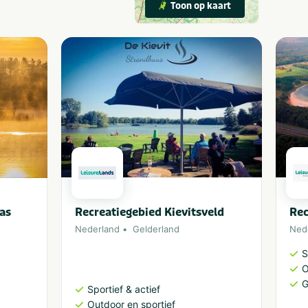
Toon op kaart
as
Recreatiegebied Kievitsveld
Rec
Nederland
Gelderland
Ned
S
O
G
Sportief & actief
Outdoor en sportief