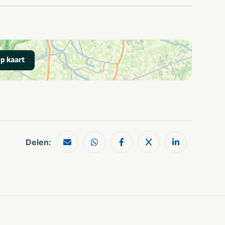
Wifi / draadloos
internet (gratis)
ers
Schoolreisjes/kampen
p kaart
Delen: