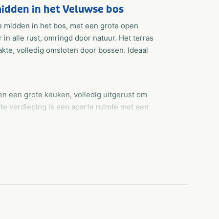
dden in het Veluwse bos
 midden in het bos, met een grote open
r in alle rust, omringd door natuur. Het terras
akte, volledig omsloten door bossen. Ideaal
en een grote keuken, volledig uitgerust om
te verdieping is een aparte ruimte met een
overzichtelijk ingericht voor een ontspannen
erfect voor natuurliefhebbers. Kinderen spelen
 verkeer in de buurt. In de schemering zie je
 unieke natuurbeleving op de Veluwe.