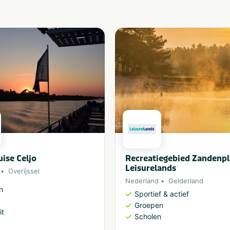
uise Celjo
Recreatiegebied Zandenpl
Leisurelands
Overijssel
Nederland
Gelderland
n
Sportief & actief
Groepen
it
Scholen