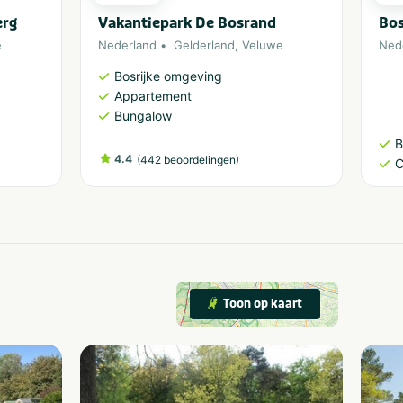
erg
Vakantiepark De Bosrand
Bo
e
Nederland
Gelderland
,
Veluwe
Ned
Bosrijke omgeving
Appartement
Bungalow
B
4.4
(
)
442 beoordelingen
C
Toon op kaart