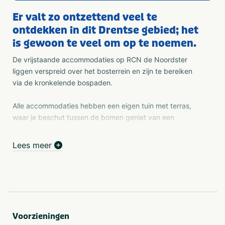
Er valt zo ontzettend veel te
ontdekken in dit Drentse gebied; het
is gewoon te veel om op te noemen.
De vrijstaande accommodaties op RCN de Noordster
liggen verspreid over het bosterrein en zijn te bereiken
via de kronkelende bospaden.
Alle accommodaties hebben een eigen tuin met terras,
waar je beschut tussen de bomen geniet van een
zorgeloze vakantie; je hebt er immers alles binnen
handbereik.
Lees meer
De Noordster beschikt over verschillende typen
bungalows, dus of je nu op zoek bent naar een
eenvoudige accommodaties of juist houdt van wat meer
luxe. RCN de Noordster heeft altijd een verblijf dat bij je
Voorzieningen