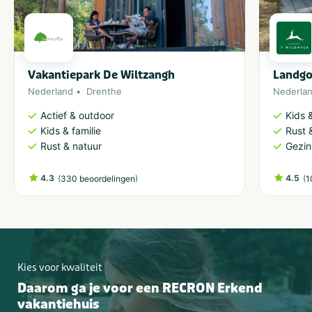
Vakantiepark De Wiltzangh
Landgo
Nederland
Drenthe
Nederla
Actief & outdoor
Kids &
Kids & familie
Rust 
Rust & natuur
Gezin
4.3
(
)
4.5
(
330 beoordelingen
1
Kies voor kwaliteit
Daarom ga je voor een RECRON Erkend
vakantiehuis