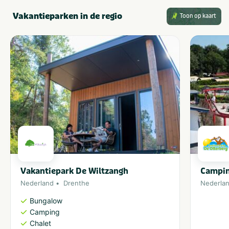
Vakantieparken in de regio
Toon op kaart
Vakantiepark De Wiltzangh
Campin
Nederland
Drenthe
Nederla
Bungalow
Camping
Chalet