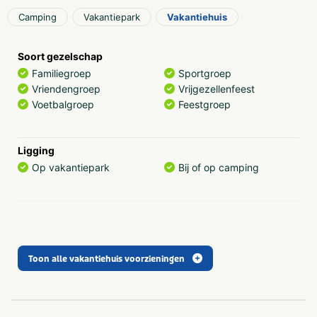
past. Gezinnen en kleine gezelschappen kunnen kiezen
voor een vier- of zespersoons bungalow.
Camping
Vakantiepark
Vakantiehuis
Soort gezelschap
Familiegroep
Sportgroep
Vriendengroep
Vrijgezellenfeest
Voetbalgroep
Feestgroep
Ligging
Op vakantiepark
Bij of op camping
Algemene gegevens
Wifi
Toon alle vakantiehuis voorzieningen
Faciliteiten (Buiten)
Terras
Tafeltennistafel
Speelveld
Tennisbaan