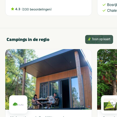
Bosri
4.3
(
)
330 beoordelingen
Chale
Campings in de regio
Toon op kaart