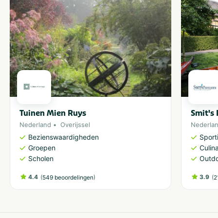
Tuinen Mien Ruys
Smit's
Nederland
Overijssel
Nederla
Bezienswaardigheden
Sporti
Groepen
Culina
Scholen
Outdo
4.4
(
)
3.9
(
549 beoordelingen
2