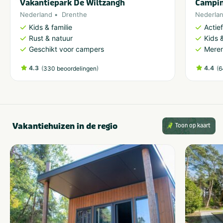
Vakantiepark De Wiltzangh
Campin
Nederland
Drenthe
Nederla
Kids & familie
Actie
Rust & natuur
Kids &
Geschikt voor campers
Meren
4.3
(
)
4.4
(
330 beoordelingen
6
Vakantiehuizen in de regio
Toon op kaart